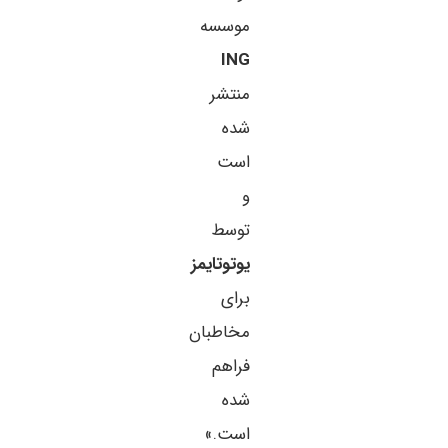
موسسه
ING
منتشر
شده
است
و
توسط
یوتوتایمز
برای
مخاطبان
فراهم
شده
است.»