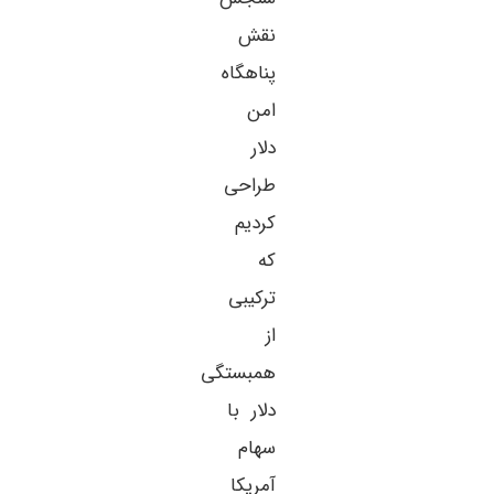
نقش
پناهگاه
امن
دلار
طراحی
کردیم
که
ترکیبی
از
همبستگی
دلار با
سهام
آمریکا