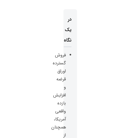
در
یک
نگاه
فروش
گسترده
اوراق
قرضه
و
افزایش
بازده
واقعی
آمریکا،
همچنان
از