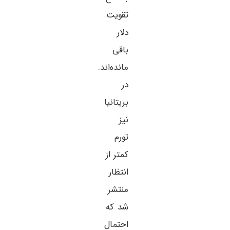
تقویت
دلار
باقی
مانده‌اند.
در
بریتانیا
نیز
تورم
کمتر از
انتظار
منتشر
شد که
احتمال