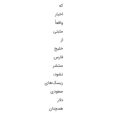
که
اخبار
واقعاً
مثبتی
از
خلیج
فارس
منتشر
نشود،
ریسک‌های
صعودی
دلار
همچنان