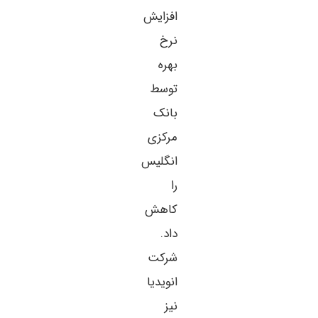
افزایش
نرخ
بهره
توسط
بانک
مرکزی
انگلیس
را
کاهش
داد.
شرکت
انویدیا
نیز