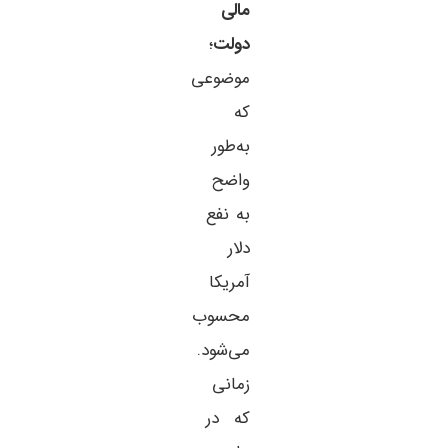
مالی
دولت
؛
موضوعی
که
به‌طور
واضح
به نفع
دلار
آمریکا
محسوب
می‌شود.
زمانی
که در