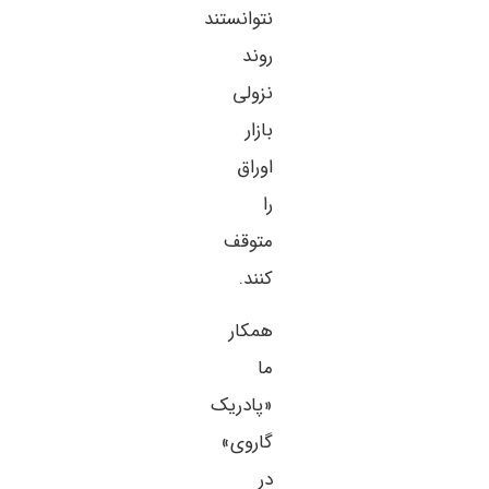
نتوانستند
روند
نزولی
بازار
اوراق
را
متوقف
کنند.
همکار
ما
«پادریک
گاروی»
در