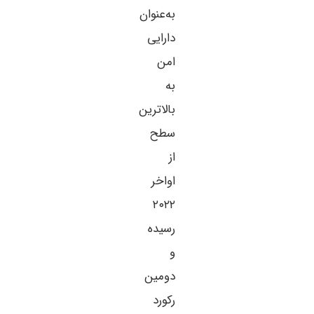
به‌عنوان
دارایی
امن
به
بالاترین
سطح
از
اواخر
۲۰۲۲
رسیده
و
دومین
رکورد