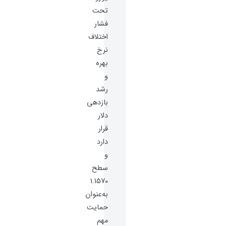
تحت
فشار
اختلاف
نرخ
بهره
و
رشد
بازدهی
دلار
قرار
دارد
و
سطح
1.1570
به‌عنوان
حمایت
مهم