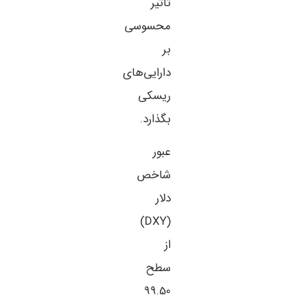
تأثیر
محسوسی
بر
دارایی‌های
ریسکی
بگذارد.
عبور
شاخص
دلار
(DXY)
از
سطح
99.50