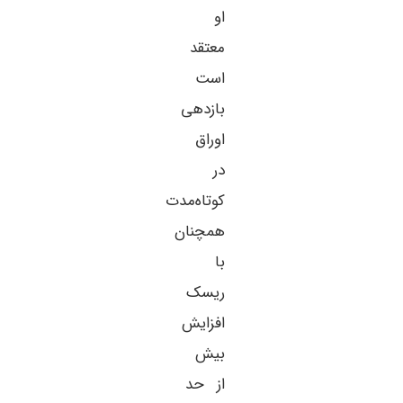
او
معتقد
است
بازدهی
اوراق
در
کوتاه‌مدت
همچنان
با
ریسک
افزایش
بیش
از حد