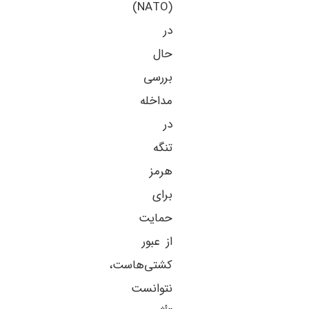
(NATO)
در
حال
بررسی
مداخله
در
تنگه
هرمز
برای
حمایت
از عبور
کشتی‌هاست،
نتوانست