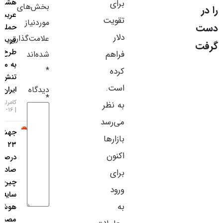
هشدار فوری
برای
بخش‌های
سایر لینک‌ها
عربستان از
تقویت
موردنیاز
حمله
پنل کاربری
دلار
علامت‌گذاری
قریب‌الوقوع؛
طرح شلیک
فراهم
شده‌اند
به مذاکرات
*
کرده
تنش‌زدایی با
است.
دیدگاه
ایران!
*
کامران گودرزی
به نظر
۱۶-۰۵-۱۴۰۵
می‌رسد
جهش
بازارها
۲۳
اکنون
درصدی
صادرات
برای
چین در
ورود
سایه بوم
به
هوش
مصنوعی؛