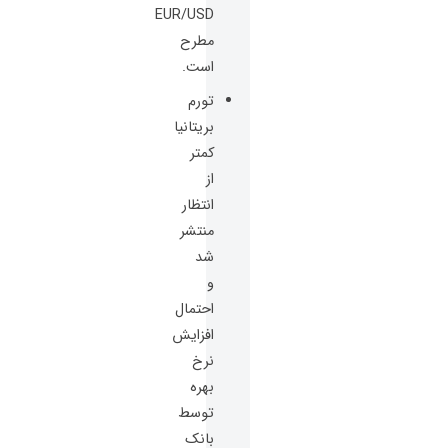
EUR/USD
مطرح
است.
تورم
بریتانیا
کمتر
از
انتظار
منتشر
شد
و
احتمال
افزایش
نرخ
بهره
توسط
بانک