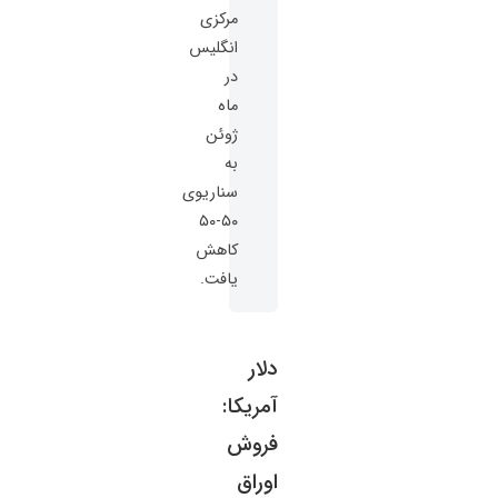
مرکزی
انگلیس
در
ماه
ژوئن
به
سناریوی
۵۰-۵۰
کاهش
یافت.
دلار
آمریکا:
فروش
اوراق