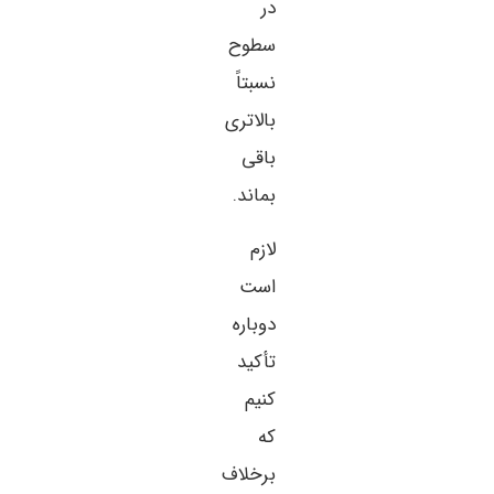
در
سطوح
نسبتاً
بالاتری
باقی
بماند.
لازم
است
دوباره
تأکید
کنیم
که
برخلاف