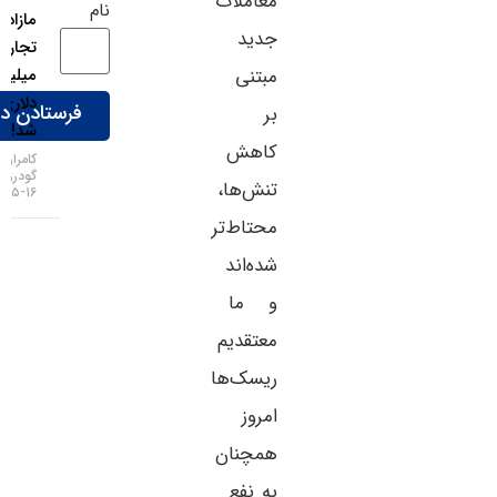
معاملات
نام
مازاد
جدید
تجاری ۱۱۲
میلیارد
مبتنی
دلاری
بر
شد!
کاهش
کامران
گودرزی
تنش‌ها،
۱۶-۰۵-۱۴۰۵
محتاط‌تر
شده‌اند
و ما
معتقدیم
ریسک‌ها
امروز
همچنان
به نفع