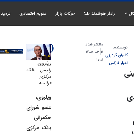
ال
رادار هوشمند طلا
حرکات بازار
تقویم اقتصادی
ترمینا
منتشر شده:
نویسنده:
۱۱-۰۳-۱۴۰۵
کامران گودرزی
۱۰:۰۱
ویلروی،
اخبار فارکس
رئيس بانک
نی
مرکزی
فرانسه
ی
ویلروی،
عضو شورای
حکمرانی
بانک مرکزی
د