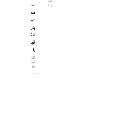
مرتضی عظیمی
سطح ۷
۱۵-۰۵-۱۴۰۵
هفته‌ای؛
امید به
بازگشایی
تنگه هرمز
قیمت‌ها
را بالا برد!
کامران
گودرزی
۱۵-۰۵-۱۴۰۵