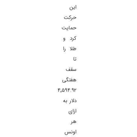
این
حرکت
حمایت
کرد و
طلا را
تا
سقف
هفتگی
۴٬۵۹۴.۹۲
دلار به
ازای
هر
اونس