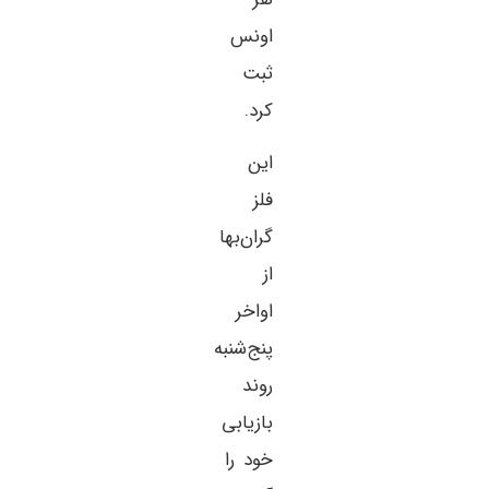
اونس
ثبت
کرد.
این
فلز
گران‌بها
از
اواخر
پنج‌شنبه
روند
بازیابی
خود را