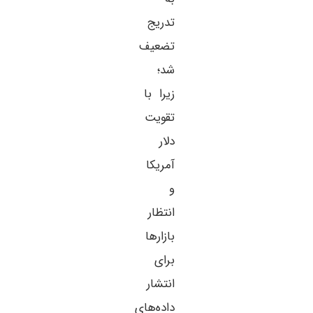
تدریج
تضعیف
شد؛
زیرا با
تقویت
دلار
آمریکا
و
انتظار
بازارها
برای
انتشار
داده‌های