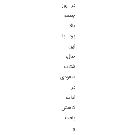
در روز
جمعه
بالا
برد. با
این
حال،
شتاب
صعودی
در
ادامه
کاهش
یافت
و