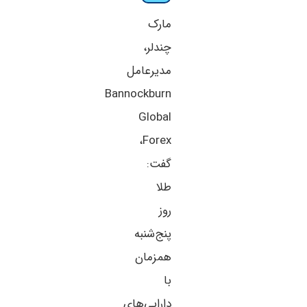
مارک
چندلر،
مدیرعامل
Bannockburn
Global
Forex،
گفت:
طلا
روز
پنج‌شنبه
همزمان
با
دارایی‌های