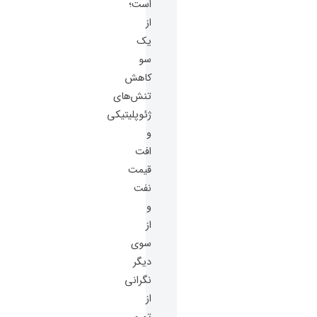
است؛
از
یک
سو
کاهش
تنش‌های
ژئوپلیتیکی
و
افت
قیمت
نفت
و
از
سوی
دیگر
نگرانی
از