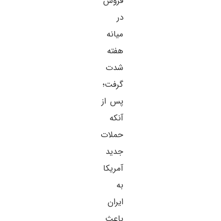
فروش
در
میانه
هفته
شدت
گرفت؛
پس از
آنکه
حملات
جدید
آمریکا
به
ایران
باعث