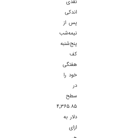
نقدی
اندکی
پس از
نیمه‌شب
پنج‌شنبه
کف
هفتگی
خود را
در
سطح
۴٬۳۶۵.۸۵
دلار به
ازای
هر