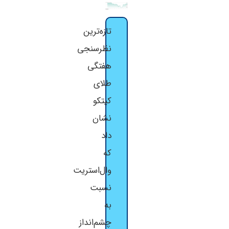
تازه‌ترین
نظرسنجی
هفتگی
طلای
کیتکو
نشان
داد
که
وال‌استریت
نسبت
به
چشم‌انداز