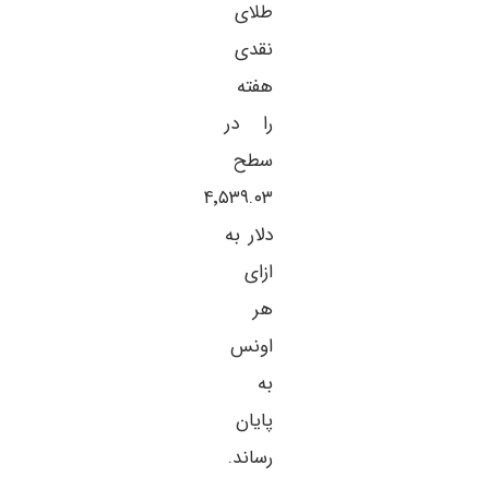
طلای
نقدی
هفته
را در
سطح
۴٬۵۳۹.۰۳
دلار به
ازای
هر
اونس
به
پایان
رساند.