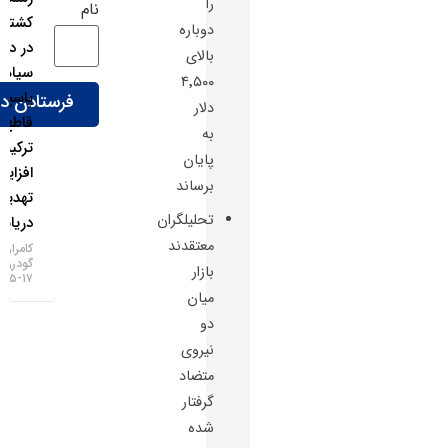
را
نام
کشتی‌رانی
دوباره
در دریای
بالای
سیاه؛
۴٬۵۰۰
پاسخ
دلار
قاطع
به
ترکیه به
پایان
افزایش
برساند
تهدیدات
تحلیلگران
دریایی!
معتقدند
کامران
گودرزی
بازار
۱۷-۰۵-۱۴۰۵
میان
دو
نیروی
متضاد
گرفتار
شده