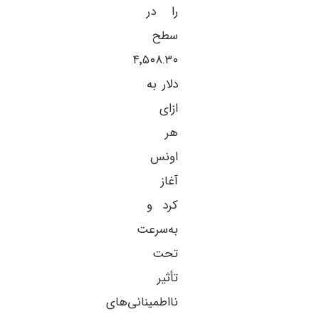
را در
سطح
۴٬۵۰۸.۳۰
دلار به
ازای
هر
اونس
آغاز
کرد و
به‌سرعت
تحت
تأثیر
نااطمینانی‌های