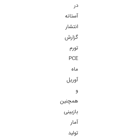
در
آستانه
انتشار
گزارش
تورم
PCE
ماه
آوریل
و
همچنین
بازبینی
آمار
تولید