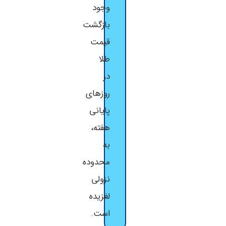
وجود
بازگشت
قیمت
طلا
در
روزهای
پایانی
هفته،
به
محدوده
نزولی
لغزیده
است.