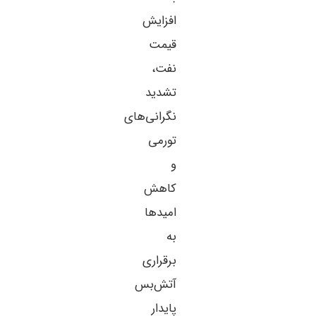
افزایش
قیمت
نفت،
تشدید
نگرانی‌های
تورمی
و
کاهش
امیدها
به
برقراری
آتش‌بس
پایدار