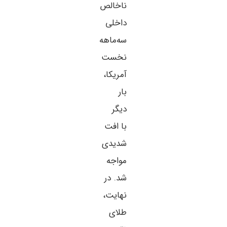
ناخالص
داخلی
سه‌ماهه
نخست
آمریکا،
بار
دیگر
با افت
شدیدی
مواجه
شد. در
نهایت،
طلای