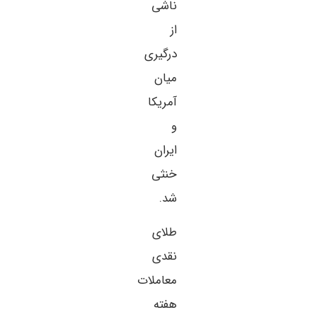
ناشی
از
درگیری
میان
آمریکا
و
ایران
خنثی
شد.
طلای
نقدی
معاملات
هفته