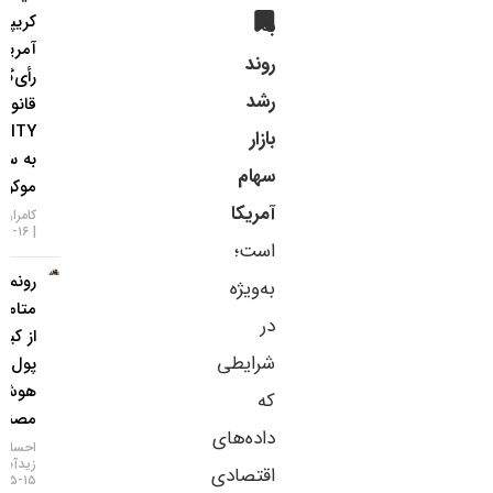
کریپتویی
به
آمریکا؛
روند
رأی‌گیری
رشد
قانون
CLARITY
بازار
به سپتامبر
سهام
موکول شد!
آمریکا
کامران گودرزی
۱۶-۰۵-۱۴۰۵
است؛
رونمایی
به‌ویژه
متامسک
در
از کیف
شرایطی
پول
هوش
که
مصنوعی
داده‌های
احسان
زیدآبادی
اقتصادی
۱۵-۰۵-۱۴۰۵