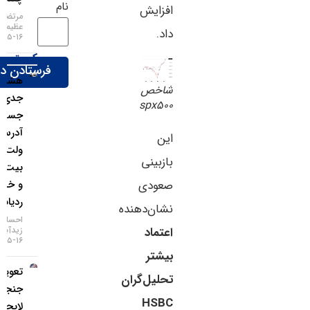
نام
افزایش
مرتضی
عظیمی
داد.
۱۶-۰۵-۱۴۰۵
کریپتو
هشدار
شاخص
جدی؛
spx500
جستجوی
آدرس
این
ولت
بازبینی
بیت‌کوین
و خطر
صعودی
ردیابی IP
نشان‌دهنده
احسان
زیدآبادی
اعتماد
۱۶-۰۵-۱۴۰۵
بیشتر
تعویق در
تحلیل‌گران
جنجالی‌ترین
HSBC
لایحه