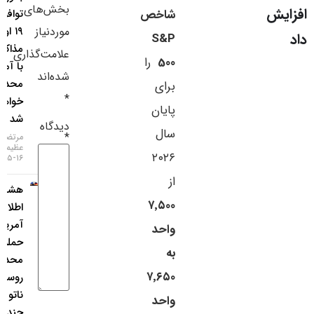
بخش‌های
شاخص
توافق تا
سایر لینک‌ها
موردنیاز
۱۹ اوت،
S&P
مذاکرات
پنل کاربری
علامت‌گذاری
500
را
با آمریکا
شده‌اند
محدود
برای
*
خواهد
پایان
شد
دیدگاه
سال
*
مرتضی
عظیمی
۲۰۲۶
۱۶-۰۵-۱۴۰۵
از
هشدار
۷٬۵۰۰
اطلاعات
آمریکا:
واحد
حمله
به
محدود
۷٬۶۵۰
روسیه به
ناتو ظرف
واحد
چند سال