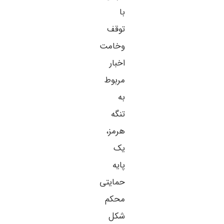
با
توقف
وخامت
اخبار
مربوط
به
تنگه
هرمز،
یک
پایه
حمایتی
محکم
شکل