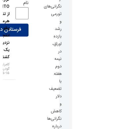
نام
نگرانی‌های
UKMTO
از تنگه
تورمی
هرمز؛
و
وقوع ۲
رشد
انفجار در
بازده
نزدیکی
اوراق،
یک
در
کشتی!
نیمه
کامران
دوم
گودرزی
۱۵-۰۵-۱۴۰۵
هفته
با
تضعیف
دلار
و
کاهش
نگرانی‌ها
درباره