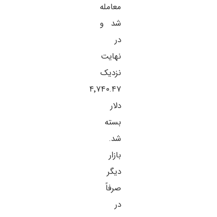
معامله
شد و
در
نهایت
نزدیک
۴٬۷۴۰.۴۷
دلار
بسته
شد.
بازار
دیگر
صرفاً
در