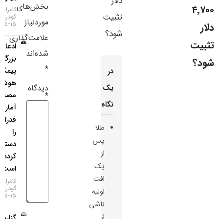
بخش‌های
سایر لینک‌ها
کامران
گودرزی
موردنیاز
۱۵-۰۵-۱۴۰۵
پنل کاربری
علامت‌گذاری
ادعای
شده‌اند
بزرگ
*
پیمکو؛
در
هوش
دیدگاه
یک
مصنوعی
*
نگاه
آمار تورم
فدرال رزرو
طلا
را
پس
دستکاری
از
کرده
یک
است!
افت
کامران
گودرزی
اولیه
۱۵-۰۵-۱۴۰۵
ناشی
از
گزارش