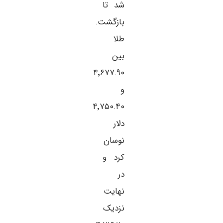
شد تا
بازگشت.
طلا
بین
۴٬۶۷۷.۹۰
و
۴٬۷۵۰.۴۰
دلار
نوسان
کرد و
در
نهایت
نزدیک