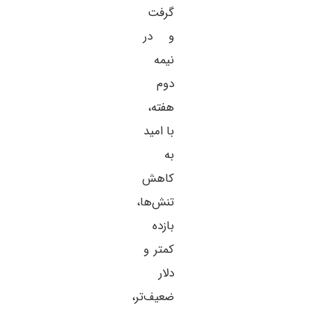
گرفت
و در
نیمه
دوم
هفته،
با امید
به
کاهش
تنش‌ها،
بازده
کمتر و
دلار
ضعیف‌تر،