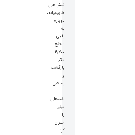
تنش‌های
خاورمیانه،
دوباره
به
بالای
سطح
۴٬۷۰۰
دلار
بازگشت
و
بخشی
از
افت‌های
قبلی
را
جبران
کرد.