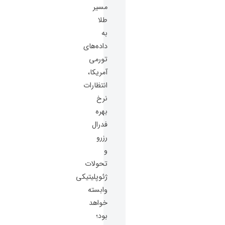
مسیر
طلا
به
داده‌های
تورمی
آمریکا،
انتظارات
نرخ
بهره
فدرال
رزرو
و
تحولات
ژئوپلیتیکی
وابسته
خواهد
بود؛