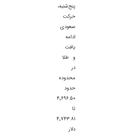
پنج‌شنبه،
حرکت
صعودی
ادامه
یافت
و طلا
در
محدوده
حدود
۴٬۶۹۶.۵۰
تا
۴٬۷۴۳.۸۱
دلار