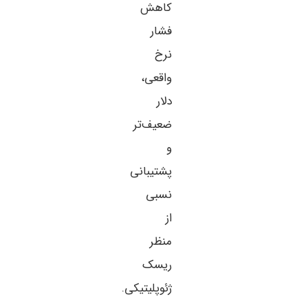
کاهش
فشار
نرخ
واقعی،
دلار
ضعیف‌تر
و
پشتیبانی
نسبی
از
منظر
ریسک
ژئوپلیتیکی.