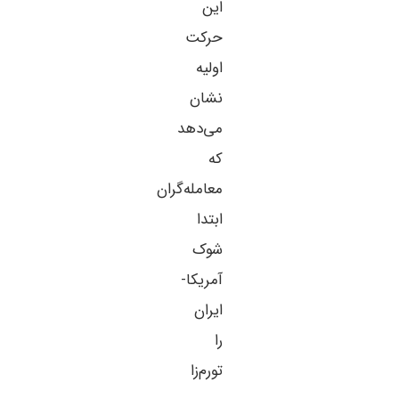
این
حرکت
اولیه
نشان
می‌دهد
که
معامله‌گران
ابتدا
شوک
آمریکا-
ایران
را
تورم‌زا