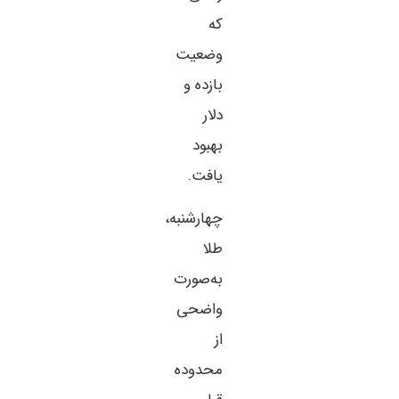
که
وضعیت
بازده و
دلار
بهبود
یافت.
چهارشنبه،
طلا
به‌صورت
واضحی
از
محدوده