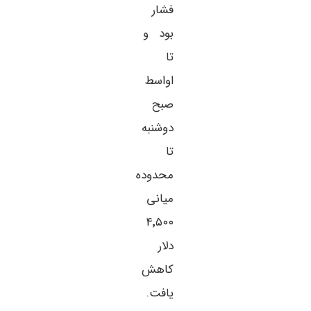
فشار
بود و
تا
اواسط
صبح
دوشنبه
تا
محدوده
میانی
۴٬۵۰۰
دلار
کاهش
یافت.