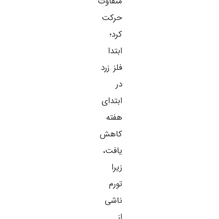
متفاوت
حرکت
کرد؛
ابتدا
فلز زرد
در
ابتدای
هفته
کاهش
یافت،
زیرا
تورم
ناشی
از