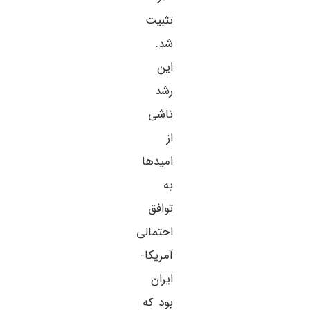
تثبیت
شد.
این
رشد
ناشی
از
امیدها
به
توافق
احتمالی
آمریکا-
ایران
بود که