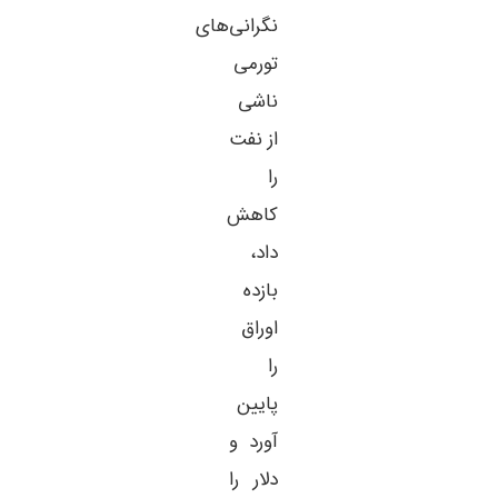
نگرانی‌های
تورمی
ناشی
از نفت
را
کاهش
داد،
بازده
اوراق
را
پایین
آورد و
دلار را