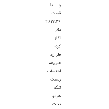
را با
قیمت
۴٬۶۲۳.۳۶
دلار
آغاز
کرد؛
فلز زرد
علی‌رغم
احتساب
ریسک
تنگه
هرمز،
تحت