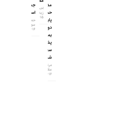
مصنوعی
مدعی
جدید
احسان
حمله به
است؟
زیدآبادی
۱۵-۰۵-۱۴۰۵
پایگاه
حمید
سودمند
دولت
۱۶-۰۵-۱۴۰۵
یمن با
پشتیبانی
سعودی
شدند
مرتضی
عظیمی
۱۶-۰۵-۱۴۰۵