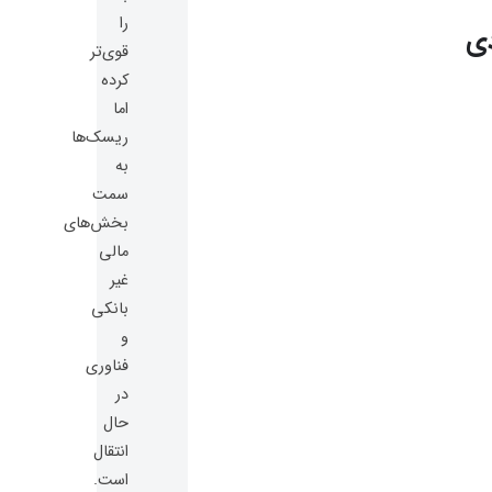
را
ی
قوی‌تر
کرده
اما
ریسک‌ها
به
سمت
بخش‌های
مالی
غیر
بانکی
و
فناوری
در
حال
انتقال
است.