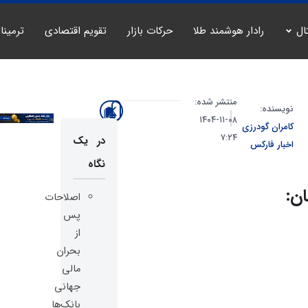
ال
رادار هوشمند طلا
حرکات بازار
تقویم اقتصادی
ترمینا
منتشر شده:
نویسنده:
۰۸-۱۱-۱۴۰۴
کامران گودرزی
۷:۲۴
در یک
اخبار فارکس
نگاه
ان:
اصلاحات
پس
از
بحران
مالی
جهانی
بانک‌ها