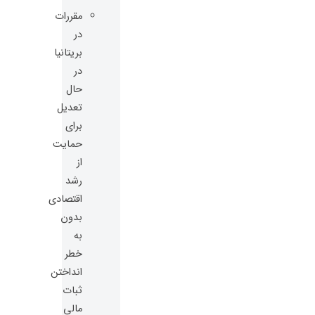
مقررات
در
بریتانیا
در
حال
تعدیل
برای
حمایت
از
رشد
اقتصادی
بدون
به
خطر
انداختن
ثبات
مالی