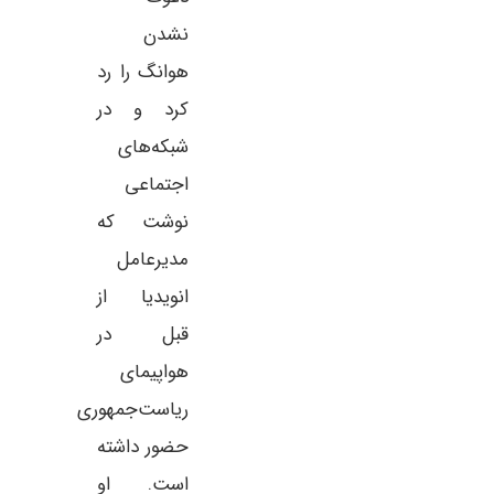
نشدن
هوانگ را رد
کرد و در
شبکه‌های
اجتماعی
نوشت که
مدیرعامل
انویدیا از
قبل در
هواپیمای
ریاست‌جمهوری
حضور داشته
است. او