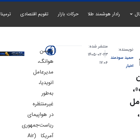
ال
رادار هوشمند طلا
حرکات بازار
تقویم اقتصادی
ترمینا
منتشر شده:
نویسنده:
جنسن
۲۳-۰۲-۱۴۰۵
حمید سودمند
هوانگ،
۱۷:۰۶
اخبار
مدیرعامل
انویدیا،
،
به‌طور
مل
غیرمنتظره
در هواپیمای
ریاست‌جمهوری
آمریکا (Air