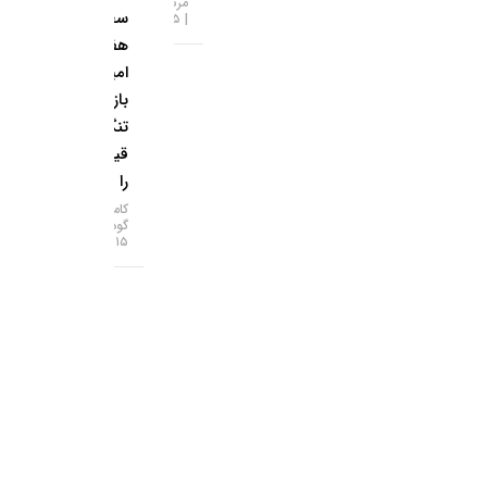
مرتضی عظیمی
سطح ۷
۱۵-۰۵-۱۴۰۵
هفته‌ای؛
امید به
بازگشایی
تنگه هرمز
قیمت‌ها
را بالا برد!
کامران
گودرزی
۱۵-۰۵-۱۴۰۵