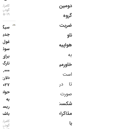
دومین
کامران
گودرزی
۱۹-۰۵-۱۴۰۵
گروه
ضربت
سیگنال
جدید
ناو
غول
هواپیمابر
سوئیسی
به
برای طلا؛
تارگت
خاورمیانه
۵,۰۰۰
است
دلاری تا
تا در
۲۰۲۷، اما
حواستان
صورت
به
شکست
ریسک‌ها
مذاکرات
باشد!
کامران
با
گودرزی