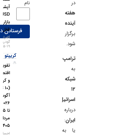
در
نام
آپشن‌های
هفته
EURUSD
بازار را
آینده
قفل کرد!
برگزار
کامران
گودرزی
شود.
۱۹-۰۵-۱۴۰۵
کریپتو
ترامپ
تقویم
به
اقتصادی
شبکه
و کریپتو
(10 تا ۱۶
۱۲
آگوست
اسرائیل
۲۰۲۶ / 19
درباره
تا ۲۵
مرداد
ایران
:
۱۴۰۵)
یا به
احسان