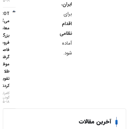
۱۹-۰۵-۱۴۰۵
ایران
،
برای
COT چه
می‌گوید؟
اقدام
معامله‌گران
نظامی
بزرگ از
فروش ین
آماده
فاصله
شود.
گرفتند و
موقعیت
طلا را
تقویت
کردند
کامران
گودرزی
۱۸-۰۵-۱۴۰۵
خرین مقالات