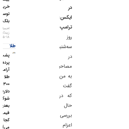
خرید
در
توسط
ایکس
:
بلک‌راک
ترامپ
احسان
زیدآبادی
روز
۱۸-۰۵-۱۴۰۵
طلا
سه‌شنبه
پشت
در
پرده
مصاحبه‌ای
آرامش
به من
طلا بالای
۴,۳۰۰
گفت
دلار؛
که در
شوک
حال
بعدی
قیمت از
بررسی
کجا
اعزام
می‌آید؟