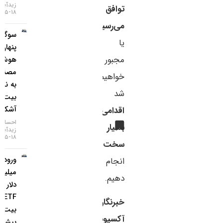
زیدآبادی
توافق
۱۸-۰۵-۱۴۰۵
می‌رسیم
،
سوگیری
یا
پنهان
مجبور
هوش
مصنوعی
خواهیم
به نفع
شد
بیت‌کوین
آشکار شد
اقدامی
احسان
بسیار
زیدآبادی
۱۸-۰۵-۱۴۰۵
سخت
ورود ۸۵۳
انجام
میلیون
دهیم.
دلار به
ETF
خبرنگار
بیت‌کوین؛
آکسیوس
بیشترین