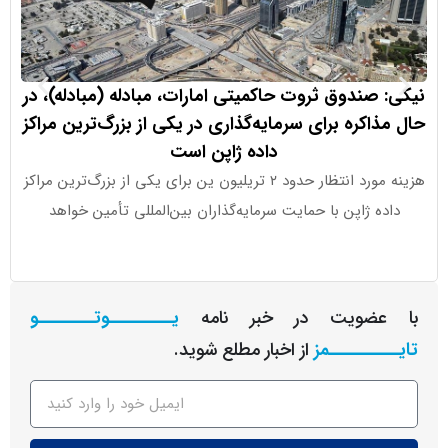
صندوق ثروت حاکمیتی امارات، مبادله (مبادله)، در
اکره برای سرمایه‌گذاری در یکی از بزرگ‌ترین مراکز
داده ژاپن است
mus
هزینه مورد انتظار حدود ۲ تریلیون ین برای یکی از بزرگ‌ترین مراکز
ایلان ماس
ه ژاپن با حمایت سرمایه‌گذاران بین‌المللی تأمین خواهد
محاسباتی Terafab AI حدود ۲۵ درصد برای ربات انسان‌نما
عضویت در خبر نامه
یـــــــــوتــــــــو
ــــــــمز
از اخبار مطلع شوید.