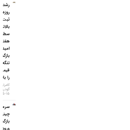
رشد ۴
روزه طلا و
ثبت
بالاترین
سطح ۷
هفته‌ای؛
امید به
بازگشایی
تنگه هرمز
قیمت‌ها
را بالا برد!
کامران
گودرزی
۱۵-۰۵-۱۴۰۵
سرمایه‌گذاران
چینی به طلا
بازگشتند؛
ورود ۱.۲