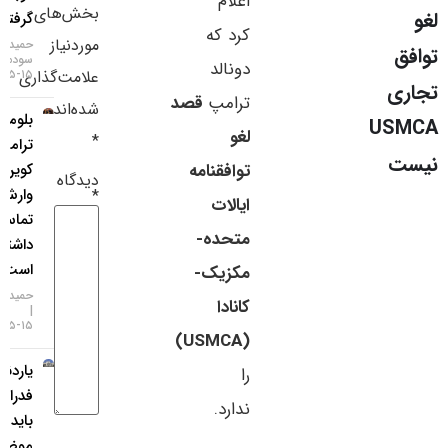
اعلام
بخش‌های
گرفتند
سایر لینک‌ها
کرد که
موردنیاز
حمید
سودمند
دونالد
پنل کاربری
۱۵-۰۵-۱۴۰۵
علامت‌گذاری
ترامپ
قصد
شده‌اند
بلومبرگ:
U
لغو
*
ترامپ با
توافقنامه
کوین
دیدگاه
وارش
*
ایالات
تماس‌هایی
متحده-
داشته
است
مکزیک-
حمید سودمند
کانادا
۱۵-۰۵-۱۴۰۵
(USMCA)
یاردنی:
را
فدرال رزرو
ندارد.
باید
موضعی