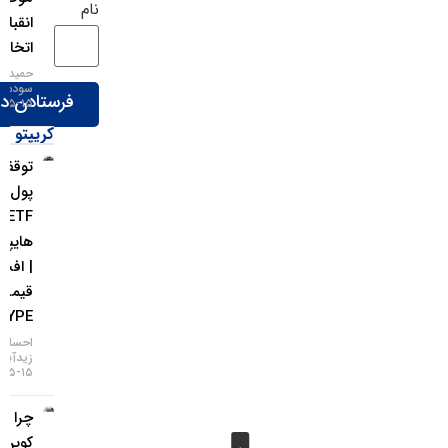
نام
انقباضی‌تر
اتخاذ کند
حمید
سودمند
۱۵-۰۵-۱۴۰۵
کریپتو
توقف ورود
پول به
ETFهای
هایپرلیکوئید
| افت
قیمت
HYPE
احسان
زیدآبادی
۱۵-۰۵-۱۴۰۵
چرا بیت
کوین از