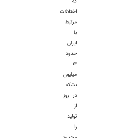
که
اختلالات
مرتبط
با
ایران
حدود
۱۴
میلیون
بشکه
در روز
از
تولید
را
محدود