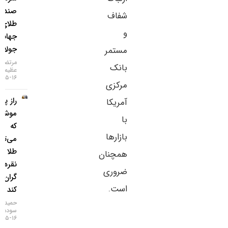
صندوق‌های
شفاف
طلای
و
جهانی در
جولای
مستمر
مرتضی
بانک
عظیمی
۱۶-۰۵-۱۴۰۵
مرکزی
راز پنهان
آمریکا
موشک‌ها
با
که
بازارها
می‌تواند
طلا و
همچنان
نقره را
ضروری
گران‌تر
است.
کند
حمید
سودمند
۱۶-۰۵-۱۴۰۵