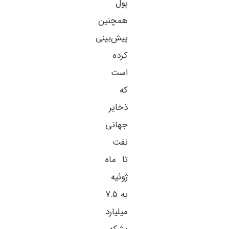
پول
همچنین
پیش‌بینی
کرده
است
که
ذخایر
جهانی
نفت
تا ماه
ژوئیه
به ۷.۵
میلیارد