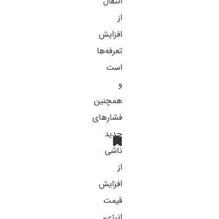
انتقال
از
افزایش
تعرفه‌ها
است
و
همچنین
فشارهای
جدید
ناشی
از
افزایش
قیمت
انرژی،