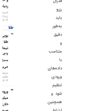
و خطر
فدرال
ردیابی IP
رزرو
احسان
زیدآبادی
باید
۱۶-۰۵-۱۴۰۵
به‌طور
طلا
دقیق
یو‌بی‌اس:
طلا تا
و
نیمهٔ
متناسب
۲۰۲۷ به
با
۵۰۰۰ دلار
می‌رسد
داده‌های
مرتضی
ورودی
عظیمی
۱۶-۰۵-۱۴۰۵
تنظیم
ورود ۳
شود و
میلیارد
همچنین
دلاری
ارتباط
سرمایه به