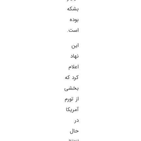
بشکه
بوده
است.
این
نهاد
اعلام
کرد که
بخشی
از تورم
آمریکا
در
حال