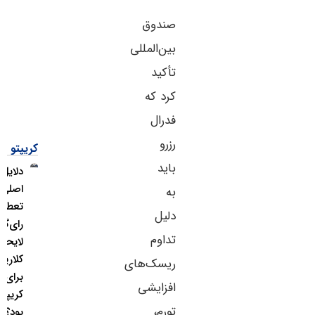
صندوق
بین‌المللی
تأکید
کرد که
فدرال
رزرو
کریپتو
باید
دلایل
اصلی
به
تعطیلی
دلیل
رای‌گیری
تداوم
لایحه
کلاریتی
ریسک‌های
برای بازار
افزایشی
کریپتو چه
تورم،
بود؟