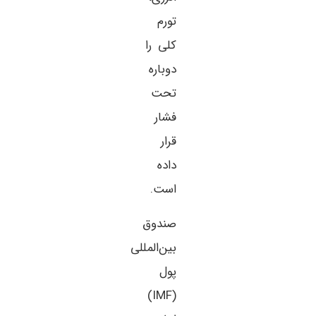
تورم
کلی را
دوباره
تحت
فشار
قرار
داده
است.
صندوق
بین‌المللی
پول
(IMF)