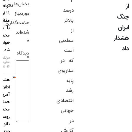
۳
بخش‌های
توافق تا
سایر لینک‌ها
درصد
موردنیاز
۱۹ اوت،
بالاتر
مذاکرات
پنل کاربری
علامت‌گذاری
با آمریکا
از
شده‌اند
محدود
سطحی
*
خواهد
است
شد
دیدگاه
*
مرتضی
که در
عظیمی
۱۶-۰۵-۱۴۰۵
سناریوی
هشدار
پایه
اطلاعات
رشد
آمریکا:
اقتصادی
حمله
محدود
جهانی
روسیه به
در
ناتو ظرف
گزارش
چند سال