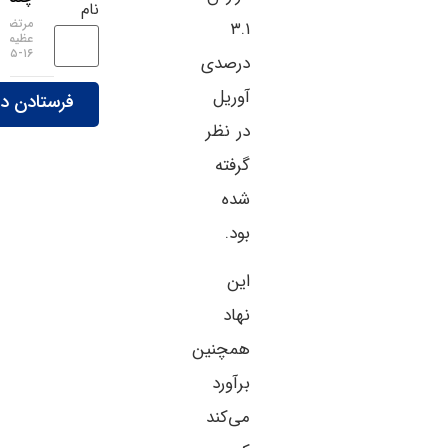
نام
مرتضی
۳.۱
عظیمی
۱۶-۰۵-۱۴۰۵
درصدی
آوریل
در نظر
گرفته
شده
بود.
این
نهاد
همچنین
برآورد
می‌کند