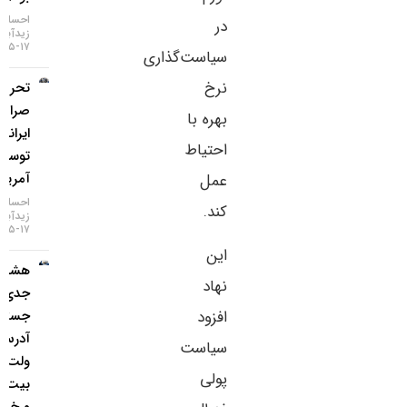
احسان
در
زیدآبادی
۱۷-۰۵-۱۴۰۵
سیاست‌گذاری
نرخ
تحریم دو
صرافی
بهره با
ایرانی
احتیاط
توسط
آمریکا
عمل
احسان
کند.
زیدآبادی
۱۷-۰۵-۱۴۰۵
این
هشدار
نهاد
جدی؛
جستجوی
افزود
آدرس
سیاست
ولت
پولی
بیت‌کوین