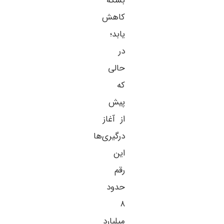
بشکه
کاهش
یابد؛
در
حالی
که
پیش
از آغاز
درگیری‌ها
این
رقم
حدود
۸
میلیارد