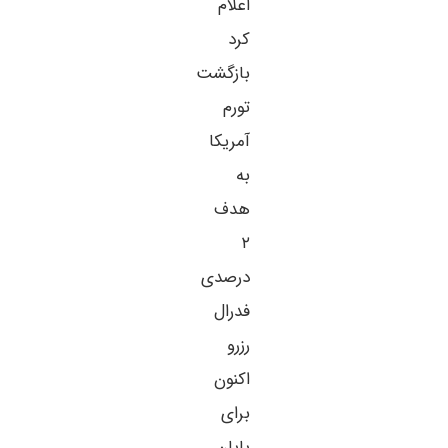
اعلام
کرد
بازگشت
تورم
آمریکا
به
هدف
۲
درصدی
فدرال
رزرو
اکنون
برای
پایان