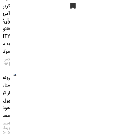
کریپتویی
آمریکا؛
رأی‌گیری
قانون
CLARITY
به سپتامبر
موکول شد!
کامران گودرزی
۱۶-۰۵-۱۴۰۵
رونمایی
متامسک
از کیف
پول
هوش
مصنوعی
احسان
زیدآبادی
۱۵-۰۵-۱۴۰۵