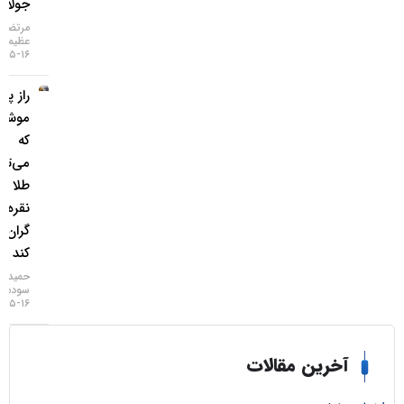
جولای
مرتضی
عظیمی
۱۶-۰۵-۱۴۰۵
راز پنهان
موشک‌ها
که
می‌تواند
طلا و
نقره را
گران‌تر
کند
حمید
سودمند
۱۶-۰۵-۱۴۰۵
خرین مقالات