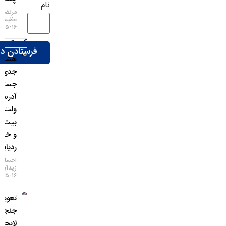
نام
مرتضی
عظیمی
۱۶-۰۵-۱۴۰۵
کریپتو
هشدار
جدی؛
جستجوی
آدرس
ولت
بیت‌کوین
و خطر
ردیابی IP
احسان
زیدآبادی
۱۶-۰۵-۱۴۰۵
تعویق در
جنجالی‌ترین
لایحه