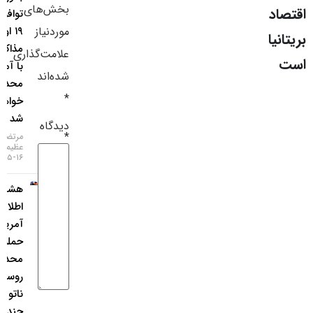
بخش‌های
توافق تا
سایر لینک‌ها
موردنیاز
۱۹ اوت،
مذاکرات
پنل کاربری
علامت‌گذاری
با آمریکا
شده‌اند
محدود
*
خواهد
شد
دیدگاه
*
مرتضی
عظیمی
۱۶-۰۵-۱۴۰۵
هشدار
اطلاعات
آمریکا:
حمله
محدود
روسیه به
ناتو ظرف
چند سال