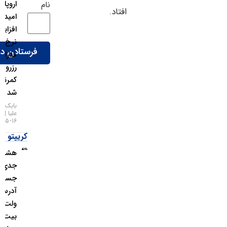
اروپا شد:
نام
افتاد.
امید به
افزایش
نرخ بهره
فدرال
رزرو
کمرنگ
شد
بابک شیری
علیا
۱۶-۰۵-۱۴۰۵
کریپتو
هشدار
جدی؛
جستجوی
آدرس
ولت
بیت‌کوین