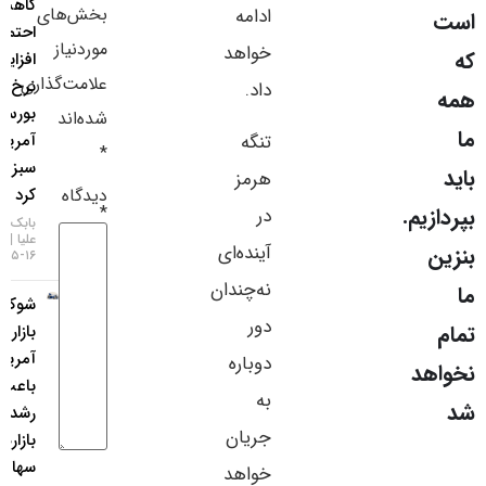
کاهش
بخش‌های
ادامه
سایر لینک‌ها
احتمال
موردنیاز
خواهد
افزایش
پنل کاربری
علامت‌گذاری
نرخ بهره،
داد.
بورس
شده‌اند
آمریکا را
تنگه
*
سبزپوش
هرمز
دیدگاه
کرد
*
م.
در
بابک شیری
علیا
آینده‌ای
۱۶-۰۵-۱۴۰۵
نه‌چندان
شوک
دور
بازار کار
آمریکا
دوباره
باعث
به
رشد
جریان
بازارهای
سهام
خواهد