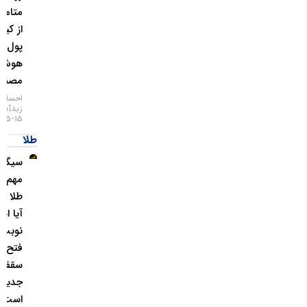
متامسک
از کیف
پول
هوش
مصنوعی
احسان
زیدآبادی
۱۵-۰۵-۱۴۰۵
طلا
سیگنال
مهم برای
طلا رسید؛
آیا این بار
نوبت
فتح
سقف‌های
جدید
است؟