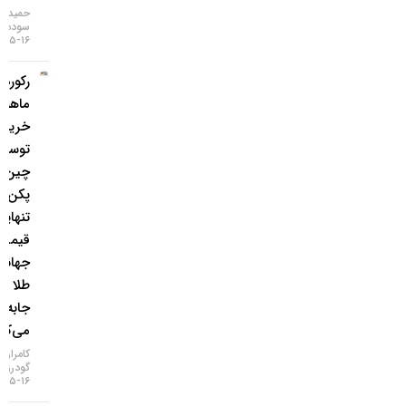
حمید
سودمند
۱۶-۰۵-۱۴۰۵
رکورد ۲۱
ماهه
خرید طلا
توسط
چین؛
پکن به
تنهایی
قیمت
جهانی
طلا را
جابه‌جا
می‌کند؟
کامران
گودرزی
۱۶-۰۵-۱۴۰۵