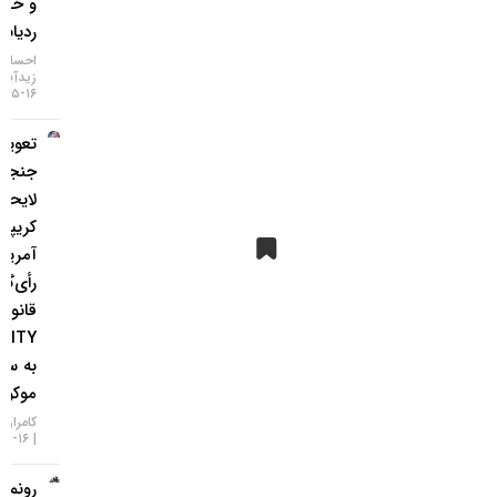
و خطر
ردیابی IP
احسان
زیدآبادی
۱۶-۰۵-۱۴۰۵
تعویق در
جنجالی‌ترین
لایحه
کریپتویی
آمریکا؛
رأی‌گیری
قانون
CLARITY
به سپتامبر
موکول شد!
کامران گودرزی
۱۶-۰۵-۱۴۰۵
رونمایی