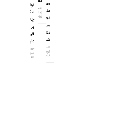
مصنوعی
مصنوعی؛
توافق
احسان
مازاد
تنگه هرمز
زیدآبادی
۱۵-۰۵-۱۴۰۵
تجاری ۱۱۲
چه تاثیری
میلیارد
بر
دلاری
قیمت‌ها
شد!
دارد؟
کامران
حمید
گودرزی
سودمند
۱۶-۰۵-۱۴۰۵
۱۵-۰۵-۱۴۰۵