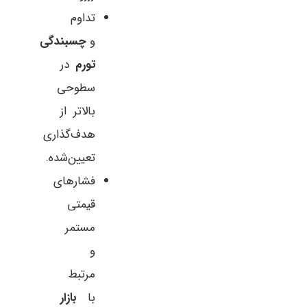
تداوم
و
چسبندگی
تورم
در
سطوحی
بالاتر از
هدف‌گذاری
تعیین‌شده.
فشارهای
قیمتی
مستمر
و
مرتبط
با
بازار