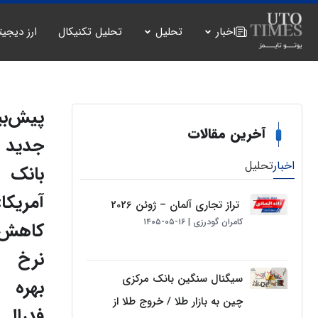
اخبار
تحلیل
تحلیل تکنیکال
ارز دیجیت
پیش‌بی
آخرین مقالات
جدید
اخبار
تحلیل
بانک
آمریکا:
تراز تجاری آلمان – ژوئن 2026
کامران گودرزی
۱۶-۰۵-۱۴۰۵
کاهش
نرخ
سیگنال سنگین بانک مرکزی
بهره
چین به بازار طلا / خروج طلا از
فدرال