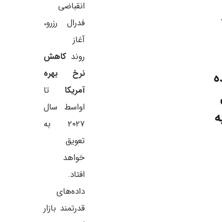
انقباضی
فدرال رزرو،
آغاز
روند
کاهش
نرخ بهره
ه
آمریکا
تا
اواسط سال
 به
۲۰۲۷ به
تعویق
خواهد
افتاد.
داده‌های
قدرتمند بازار