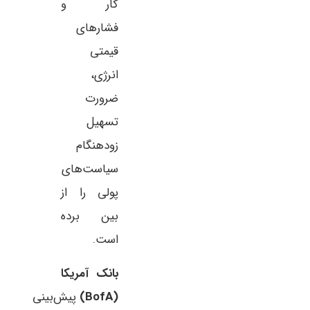
کار و
فشارهای
قیمتی
انرژی،
ضرورت
تسهیل
زودهنگام
سیاست‌های
پولی را از
بین برده
است.
بانک آمریکا
(BofA)
پیش‌بینی