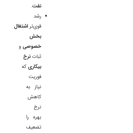
نفت
.
رشد
قوی‌تر
اشتغال
بخش
خصوصی
و
ثبات
نرخ
بیکاری
که
فوریت
نیاز به
کاهش
نرخ
بهره را
تضعیف