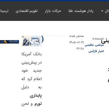
ال
رادار هوشمند طلا
حرکات بازار
تقویم اقتصادی
ترمینا
منتشر شده:
نی
نویسنده:
۲۱-۰۲-۱۴۰۵
مرتضی عظیمی
۲۲:۲۸
اخبار فارکس
بانک آمریکا
در پیش‌بینی
جدید خود
اعلام کرد که
به دلیل
پایداری
تورم
و لحن