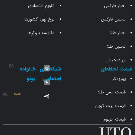
 فارکس
تقویم اقتصادی
 فارکس
نرخ بهره کشورها
طلا
مقایسه بروکرها
 طلا
جیتال
حظه‌ای
شبکه‌های
خانواده
اجتماعی
یوتو
ار
انس طلا
 بیت کوین
اتریوم