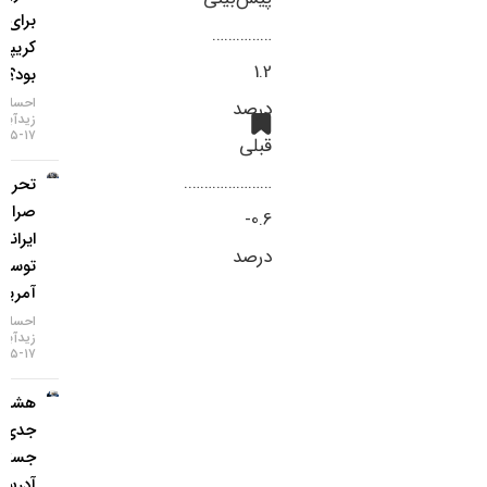
برای بازار
……………
کریپتو چه
1.2
بود؟
احسان
درصد
زیدآبادی
۱۷-۰۵-۱۴۰۵
قبلی
………………….
تحریم دو
صرافی
0.6-
ایرانی
درصد
توسط
آمریکا
احسان
زیدآبادی
۱۷-۰۵-۱۴۰۵
هشدار
جدی؛
جستجوی
آدرس