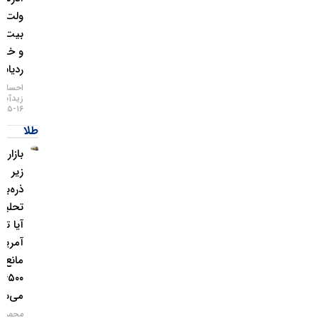
ولت
بیت‌کوین
و خطر
ردیابی IP
احسان
زیدآبادی
۱۶-۰۵-۱۴۰۵
طلا
بازار طلا
زیر
ذره‌بین
تحلیلگران؛
آیا تورم
آمریکا
مانع فتح
۴۵۰۰ دلار
می‌شود؟
محمد زمانی