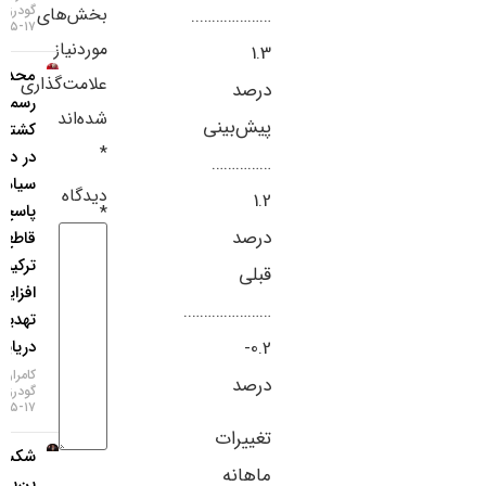
گودرزی
بخش‌های
………………..
سایر لینک‌ها
۱۷-۰۵-۱۴۰۵
موردنیاز
1.3
محدودیت
پنل کاربری
علامت‌گذاری
درصد
رسمی
شده‌اند
پیش‌بینی
کشتی‌رانی
*
در دریای
……………
سیاه؛
دیدگاه
1.2
پاسخ
*
درصد
قاطع
ترکیه به
قبلی
افزایش
………………….
تهدیدات
دریایی!
0.2-
کامران
درصد
گودرزی
۱۷-۰۵-۱۴۰۵
تغییرات
شکست
ماهانه
بن‌بست