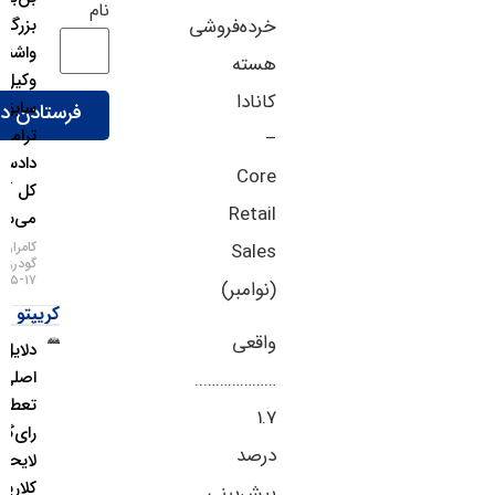
نام
خرده‌فروشی
بزرگ
واشنگتن؛
هسته
وکیل
کانادا
سابق
ترامپ
–
دادستان
Core
کل آمریکا
Retail
می‌شود!
کامران
Sales
گودرزی
۱۷-۰۵-۱۴۰۵
(نوامبر)
کریپتو
واقعی
دلایل
اصلی
………………..
تعطیلی
1.7
رای‌گیری
درصد
لایحه
کلاریتی
پیش‌بینی