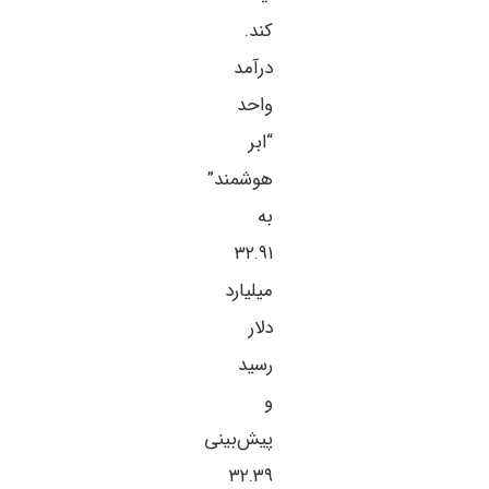
کند.
درآمد
واحد
“ابر
هوشمند”
به
۳۲.۹۱
میلیارد
دلار
رسید
و
پیش‌بینی
۳۲.۳۹