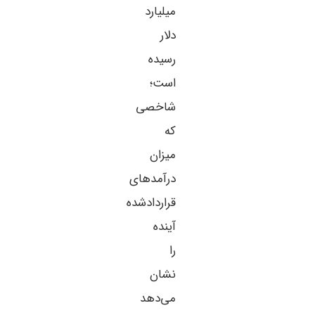
میلیارد
دلار
رسیده
است؛
شاخصی
که
میزان
درآمدهای
قراردادشده
آینده
را
نشان
می‌دهد