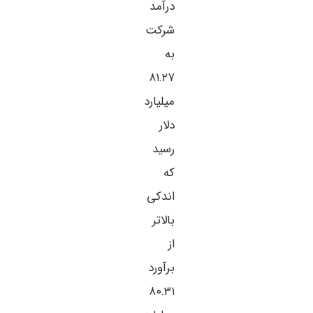
درآمد
شرکت
به
۸۱.۲۷
میلیارد
دلار
رسید
که
اندکی
بالاتر
از
برآورد
۸۰.۳۱