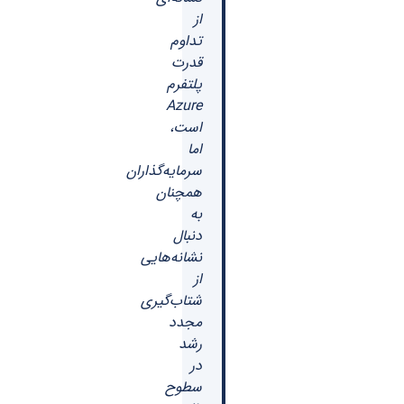
از
تداوم
قدرت
پلتفرم
Azure
است،
اما
سرمایه‌گذاران
همچنان
به
دنبال
نشانه‌هایی
از
شتاب‌گیری
مجدد
رشد
در
سطوح