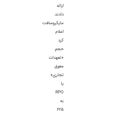
ارائه
دادند.
مایکروسافت
اعلام
کرد
حجم
«تعهدات
معوق
تجاری»
یا
RPO
به
۶۲۵