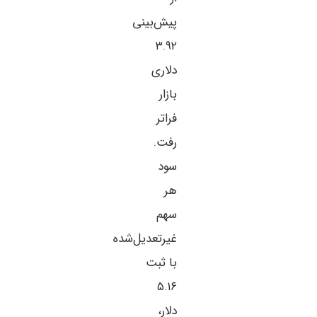
پیش‌بینی
۳.۹۲
دلاری
بازار
فراتر
رفت.
سود
هر
سهم
غیرتعدیل‌شده
با ثبت
۵.۱۶
دلار،