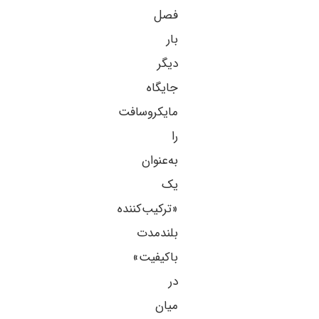
فصل
بار
دیگر
جایگاه
مایکروسافت
را
به‌عنوان
یک
«ترکیب‌کننده
بلندمدت
باکیفیت»
در
میان