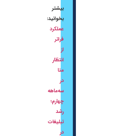
بیشتر
بخوانید:
عملکرد
فراتر
از
انتظار
متا
در
سه‌ماهه
چهارم؛
رشد
تبلیغات
در