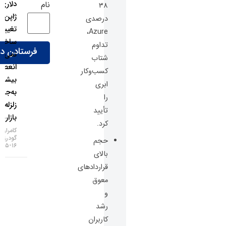
دلاری
نام
۳۸
ژاپن
درصدی
تغییر
Azure،
ساختار
تداوم
نمی‌دهد؛
شتاب
انعطاف
کسب‌وکار
بیشتر
ابری
به‌جای
را
زلزله در
تأیید
بازارها!
کرد.
کامران
گودرزی
حجم
۱۶-۰۵-۱۴۰۵
بالای
قراردادهای
معوق
و
رشد
کاربران