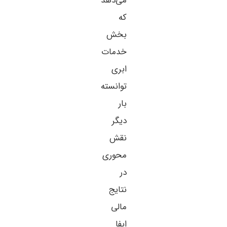
می‌دهد
که
بخش
خدمات
ابری
توانسته
بار
دیگر
نقش
محوری
در
نتایج
مالی
ایفا