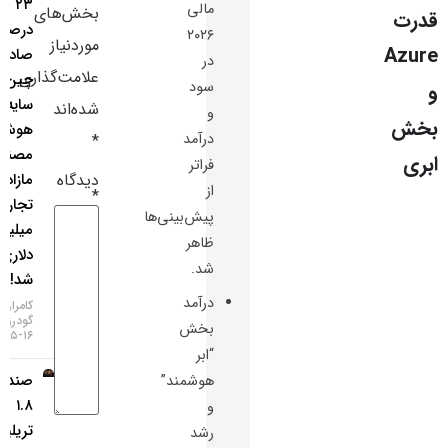
۲۳
مالی
بخش‌های
سایر لینک‌ها
درصدی
۲۰۲۶
موردنیاز
صادرات
در
پنل کاربری
علامت‌گذاری
چین در
سود
سایه بوم
شده‌اند
و
هوش
درآمد
*
مصنوعی؛
فراتر
دیدگاه
مازاد
از
*
تجاری ۱۱۲
پیش‌بینی‌ها
میلیارد
ظاهر
دلاری
شد.
شد!
درآمد
کامران
گودرزی
بخش
۱۶-۰۵-۱۴۰۵
“ابر
صندوق
هوشمند”
۱.۸
و
تریلیون
رشد