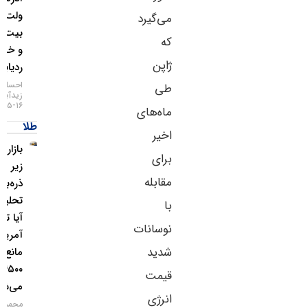
ولت
می‌گیرد
بیت‌کوین
که
و خطر
ژاپن
ردیابی IP
احسان
طی
زیدآبادی
۱۶-۰۵-۱۴۰۵
ماه‌های
طلا
اخیر
بازار طلا
برای
زیر
مقابله
ذره‌بین
تحلیلگران؛
با
آیا تورم
نوسانات
آمریکا
شدید
مانع فتح
۴۵۰۰ دلار
قیمت
می‌شود؟
انرژی
محمد زمانی