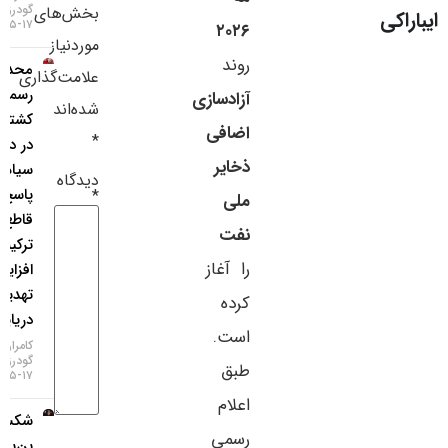
گودرزی
بخش‌های
سایر لینک‌ها
۱۷-۰۵-۱۴۰۵
۲۰۲۶
موردنیاز
روند
محدودیت
پنل کاربری
علامت‌گذاری
رسمی
آزادسازی
شده‌اند
کشتی‌رانی
اضافی
*
در دریای
ذخایر
سیاه؛
دیدگاه
پاسخ
*
ملی
قاطع
نفت
ترکیه به
را آغاز
افزایش
تهدیدات
کرده
دریایی!
است.
کامران
گودرزی
طبق
۱۷-۰۵-۱۴۰۵
اعلام
شکست
رسمی
بن‌بست