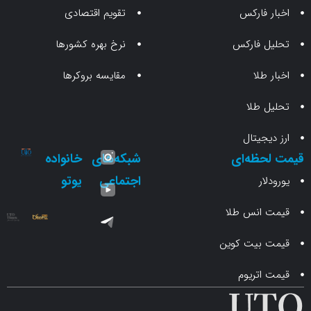
 فارکس
تقویم اقتصادی
 فارکس
نرخ بهره کشورها
طلا
مقایسه بروکرها
 طلا
جیتال
حظه‌ای
شبکه‌های
خانواده
اجتماعی
یوتو
ار
انس طلا
 بیت کوین
اتریوم