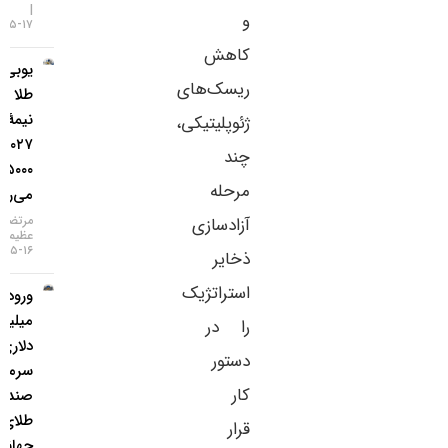
و
۱۷-۰۵-۱۴۰۵
کاهش
یو‌بی‌اس:
ریسک‌های
طلا تا
نیمهٔ
ژئوپلیتیکی،
۲۰۲۷ به
چند
۵۰۰۰ دلار
مرحله
می‌رسد
مرتضی
آزادسازی
عظیمی
۱۶-۰۵-۱۴۰۵
ذخایر
استراتژیک
ورود ۳
میلیارد
را در
دلاری
دستور
سرمایه به
کار
صندوق‌های
طلای
قرار
جهانی در