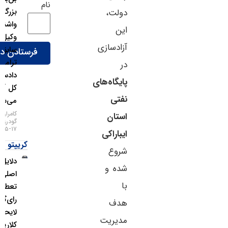
نام
بزرگ
دولت،
واشنگتن؛
این
وکیل
آزادسازی
سابق
ترامپ
در
دادستان
پایگاه‌های
کل آمریکا
نفتی
می‌شود!
کامران
استان
گودرزی
۱۷-۰۵-۱۴۰۵
ایباراکی
کریپتو
شروع
دلایل
شده و
اصلی
با
تعطیلی
رای‌گیری
هدف
لایحه
مدیریت
کلاریتی