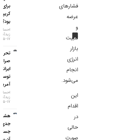
فشارهای
برای بازار
کریپتو چه
عرضه
بود؟
و
احسان
زیدآبادی
تثبیت
۱۷-۰۵-۱۴۰۵
بازار
تحریم دو
انرژی
صرافی
ایرانی
انجام
توسط
می‌شود.
آمریکا
احسان
این
زیدآبادی
۱۷-۰۵-۱۴۰۵
اقدام
هشدار
در
جدی؛
حالی
جستجوی
صورت
آدرس