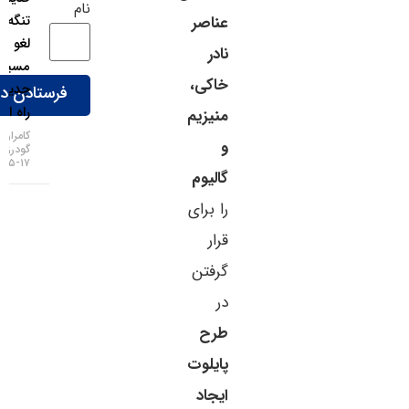
نام
تنگه هرمز
عناصر
لغو شد،
نادر
مسیر
خاکی،
جدید در
راه است!
منیزیم
کامران
و
گودرزی
۱۷-۰۵-۱۴۰۵
گالیوم
را برای
قرار
گرفتن
در
طرح
پایلوت
ایجاد