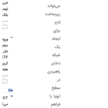
خرید
می‌تواند
توسط
زیرساخت
بلک‌راک
احسان
لازم
زیدآبادی
۱۸-۰۵-۱۴۰۵
برای
ایجاد
ورود ۱.۱
میلیارد
یک
دلار به
شبکه
ETFهای
ذخایر
کریپتو در
هفته اخیر
راهبردی
احسان
در
زیدآبادی
۱۷-۰۵-۱۴۰۵
سطح
طلا
اروپا را
COT چه
فراهم
می‌گوید؟