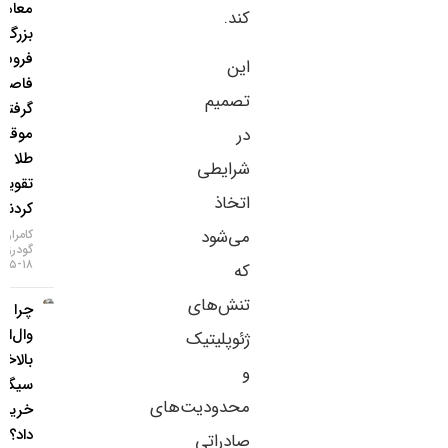
معامله‌گران
کند.
بزرگ از
فروش ین
این
فاصله
تصمیم
گرفتند و
در
موقعیت
طلا را
شرایطی
تقویت
اتخاذ
کردند
می‌شود
کامران
گودرزی
۱۸-۰۵-۱۴۰۵
که
تنش‌های
چرا غول
وال‌استریت
ژئوپلیتیک
بالاخره
و
سیگنال
محدودیت‌های
خرید طلا
داد؟ / ۵
صادراتی