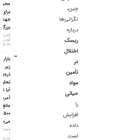
محرک
چین،
برای یک
نگرانی‌ها
جهش
بزرگ
درباره
کامران
ریسک
گودرزی
۱۷-۰۵-۱۴۰۵
اختلال
بازار طلا
در
زیر
تأمین
ذره‌بین
تحلیلگران؛
مواد
آیا تورم
حیاتی
آمریکا
را
مانع فتح
۴۵۰۰ دلار
افزایش
می‌شود؟
داده
محمد زمانی
است.
۱۷-۰۵-۱۴۰۵