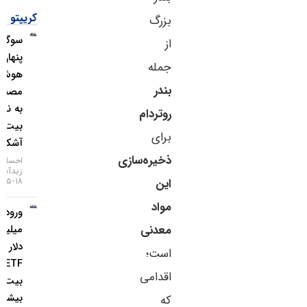
کریپتو
بزرگ
سوگیری
از
پنهان
جمله
هوش
بندر
مصنوعی
به نفع
روتردام
بیت‌کوین
برای
آشکار شد
ذخیره‌سازی
احسان
زیدآبادی
۱۸-۰۵-۱۴۰۵
این
مواد
ورود ۸۵۳
میلیون
معدنی
دلار به
است؛
ETF
اقدامی
بیت‌کوین؛
بیشترین
که