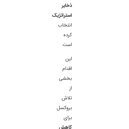
ذخایر
استراتژیک
انتخاب
کرده
است.
این
اقدام
بخشی
از
تلاش
بروکسل
برای
کاهش