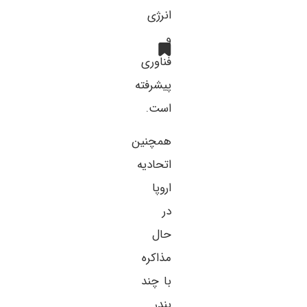
انرژی
و
فناوری
پیشرفته
است.
همچنین
اتحادیه
اروپا
در
حال
مذاکره
با چند
بندر