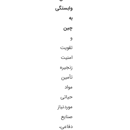
وابستگی
به
چین
و
تقویت
امنیت
زنجیره
تأمین
مواد
حیاتی
موردنیاز
صنایع
دفاعی،