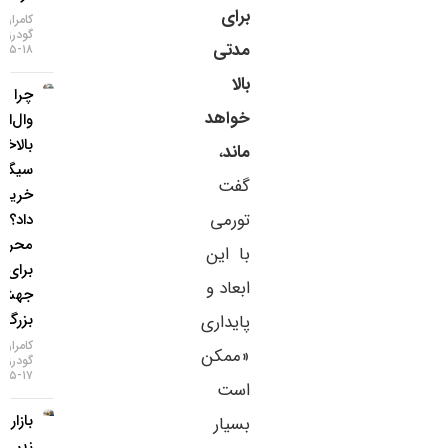
برای
کامران
گودرزی
مدتی
۱۸-۰۵-۱۴۰۵
بالا
چرا غول
خواهد
وال‌استریت
بالاخره
ماند
،
سیگنال
گفت
خرید طلا
تورمی
داد؟ / ۵
محرک
با این
برای یک
ابعاد و
جهش
بزرگ
پایداری
کامران
«ممکن
گودرزی
۱۷-۰۵-۱۴۰۵
است
بازار طلا
بسیار
زیر