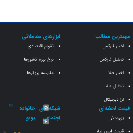
ن مطالب
ابزارهای معاملاتی
 فارکس
تقویم اقتصادی
 فارکس
نرخ بهره کشورها
طلا
مقایسه بروکرها
 طلا
جیتال
حظه‌ای
شبکه‌های
خانواده
اجتماعی
یوتو
ار
انس طلا