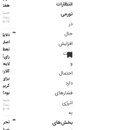
انتظارات
هفته اخیر
تورمی
احسان
زیدآبادی
۱۷-۰۵-۱۴۰۵
در
حال
دلایل
اصلی
افزایش
تعطیلی
است
رای‌گیری
و
لایحه
کلاریتی
احتمال
برای بازار
دارد
کریپتو چه
فشارهای
بود؟
احسان
انرژی
زیدآبادی
۱۷-۰۵-۱۴۰۵
به
بخش‌های
تحریم دو
صرافی