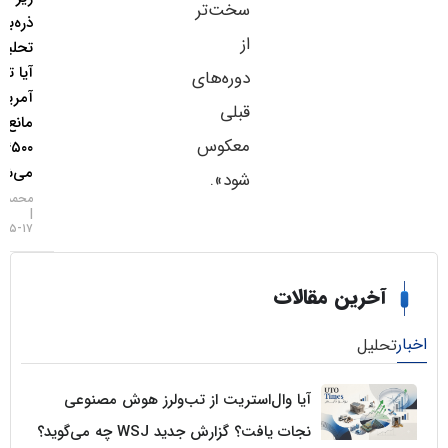
سخت‌تر
ذره‌بین
از
تحلیلگران؛
آیا تورم
دوره‌های
آمریکا
قبلی
مانع فتح
معکوس
۴۵۰۰ دلار
می‌شود؟
شود».
محمد زمانی
۱۷-۰۵-۱۴۰۵
خرین مقالات
لیل
آیا وال‌استریت از تب‌ولرز هوش مصنوعی
نجات یافت؟ گزارش جدید WSJ چه می‌گوید؟