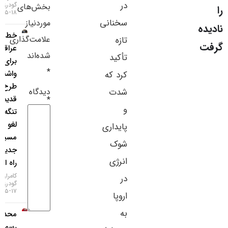
در
گودرزی
بخش‌های
سایر لینک‌ها
۱۸-۰۵-۱۴۰۵
سخنانی
موردنیاز
خط‌ونشان
پنل کاربری
علامت‌گذاری
تازه
عراقچی
شده‌اند
تأکید
برای
*
واشنگتن؛
کرد که
طرح
دیدگاه
شدت
قدیمی
*
و
تنگه هرمز
لغو شد،
پایداری
مسیر
شوک
جدید در
انرژی
راه است!
کامران
در
گودرزی
۱۷-۰۵-۱۴۰۵
اروپا
به
محدودیت
رسمی