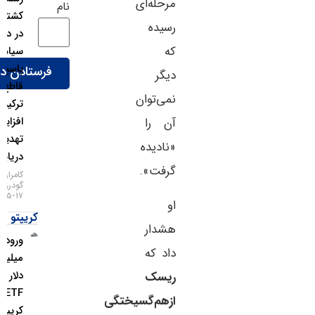
مرحله‌ای
نام
کشتی‌رانی
رسیده
در دریای
که
سیاه؛
پاسخ
دیگر
قاطع
نمی‌توان
ترکیه به
افزایش
آن را
تهدیدات
«نادیده
دریایی!
گرفت».
کامران
گودرزی
۱۷-۰۵-۱۴۰۵
او
کریپتو
هشدار
ورود ۱.۱
داد که
میلیارد
دلار به
ریسک
ETFهای
ازهم‌گسیختگی
کریپتو در