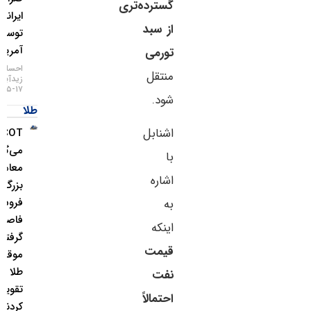
گسترده‌تری
ایرانی
از سبد
توسط
آمریکا
تورمی
احسان
منتقل
زیدآبادی
۱۷-۰۵-۱۴۰۵
شود.
طلا
اشنابل
COT چه
می‌گوید؟
با
معامله‌گران
اشاره
بزرگ از
فروش ین
به
فاصله
اینکه
گرفتند و
قیمت
موقعیت
طلا را
نفت
تقویت
احتمالاً
کردند