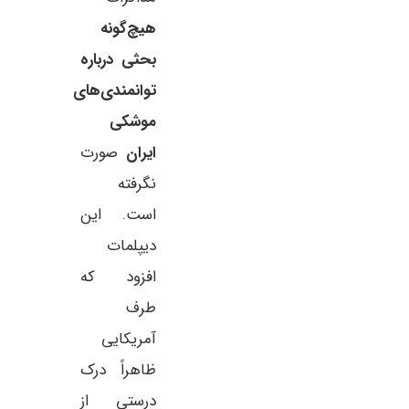
هیچ‌گونه
بحثی درباره
توانمندی‌های
موشکی
ایران
صورت
نگرفته
است. این
دیپلمات
افزود که
طرف
آمریکایی
ظاهراً درک
درستی از