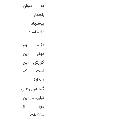
به عنوان
راهکار
پیشنهاد
داده است.
فی ایرانی توسط آمریکا
به رکورد رساند
نکته مهم
ی آمریکا صرافی‌های شلبیت و
کاهش شدید رشد اشتغال در آمریکا باعث 
ام دور زدن تحریم‌ها و همکاری با
دیگر این
قیمت سهام و کاهش بازدهی اوراق قرضه 
اسداران تحریم کرد.
گزارش این
انتظارات را تقویت
است که
برخلاف
گمانه‌زنی‌های
قبلی، در این
دور از
مذاکرات