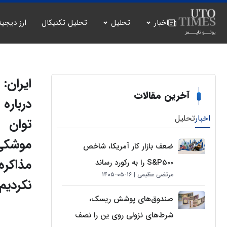
اخبار
تحلیل
تحلیل تکنیکال
ارز دیجیت
ایران:
آخرین مقالات
درباره
اخبار
تحلیل
توان
موشکی
ضعف بازار کار آمریکا، شاخص
مذاکره
S&P500 را به رکورد رساند
مرتضی عظیمی
۱۶-۰۵-۱۴۰۵
نکردیم
صندوق‌های پوشش ریسک،
شرط‌های نزولی روی ین را نصف