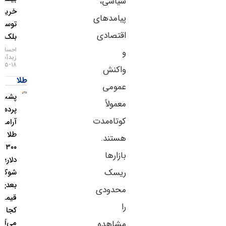
سیاسی،
خرید
پیامدهای
توسط
اقتصادی
بلک‌راک
احسان
و
زیدآبادی
۱۸-۰۵-۱۴۰۵
واکنش
طلا
عمومی
پشت
معمولاً
پرده
کوتاه‌مدت
آرامش
طلا بالای
هستند.
۴,۳۰۰
بازارها
دلار؛
ریسک
شوک
بعدی
محدودی
قیمت از
را
کجا
می‌آید؟
مشاهده