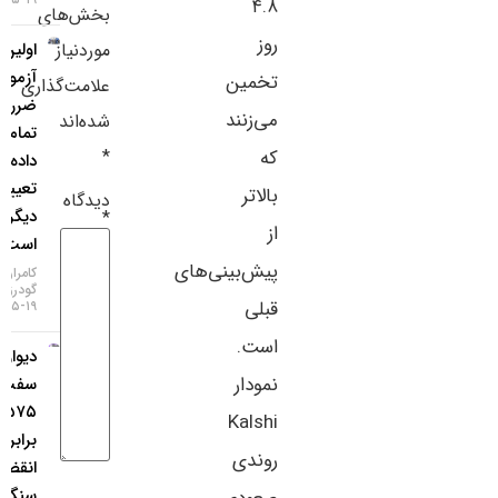
۴.۸
بخش‌های
سایر لینک‌ها
روز
موردنیاز
اولین
آزمون به
پنل کاربری
تخمین
علامت‌گذاری
ضرر دلار
می‌زنند
شده‌اند
تمام شد؛ ۴
که
*
داده
تعیین‌کننده
بالاتر
دیدگاه
دیگر در راه
*
از
است
پیش‌بینی‌های
کامران
گودرزی
قبلی
۱۹-۰۵-۱۴۰۵
است.
دیوار
نمودار
سفت
۱.۱۵۷۵ در
Kalshi
برابر یورو؛
روندی
انقضای
سنگین