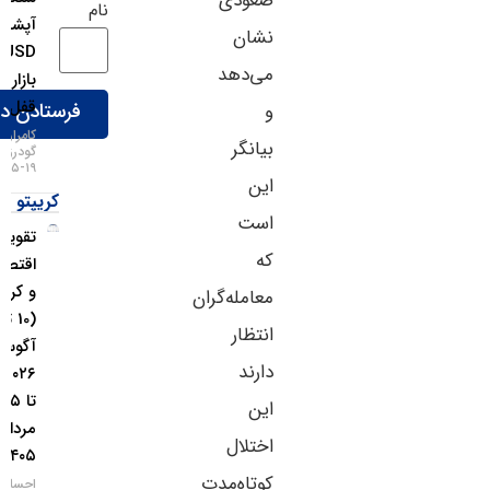
صعودی
نام
آپشن‌های
نشان
EURUSD
می‌دهد
بازار را
قفل کرد!
و
کامران
بیانگر
گودرزی
۱۹-۰۵-۱۴۰۵
این
کریپتو
است
تقویم
که
اقتصادی
و کریپتو
معامله‌گران
(10 تا ۱۶
انتظار
آگوست
دارند
۲۰۲۶ / 19
تا ۲۵
این
مرداد
اختلال
۱۴۰۵)
کوتاه‌مدت
احسان