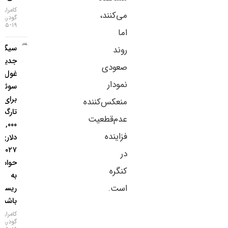
کامران
می‌کنند،
گودرزی
۱۹-۰۵-۱۴۰۵
اما
سیگنال
روند
جدید
صعودی
غول
نمودار
سوئیسی
برای طلا؛
منعکس‌کننده
تارگت
عدم‌قطعیت
۵,۰۰۰
فزاینده
دلاری تا
۲۰۲۷، اما
در
حواستان
کنگره
به
است.
ریسک‌ها
باشد!
کامران
گودرزی