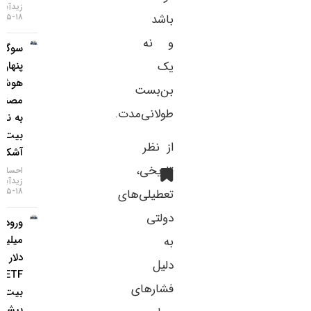
زیدآبادی
باشد
۱۸-۰۵-۱۴۰۵
و نه
سوگیری
یک
پنهان
هوش
بن‌بست
مصنوعی
طولانی‌مدت.
به نفع
بیت‌کوین
از نظر
آشکار شد
تاریخی،
احسان
زیدآبادی
۱۸-۰۵-۱۴۰۵
تعطیلی‌های
دولتی
ورود ۸۵۳
میلیون
به
دلار به
دلیل
ETF
فشارهای
بیت‌کوین؛
بیشترین