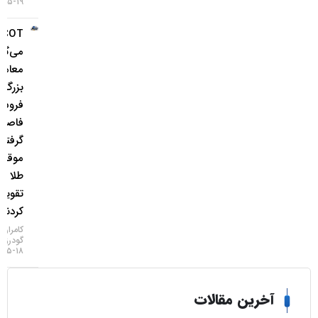
۱۹-۰۵-۱۴۰۵
COT چه
می‌گوید؟
معامله‌گران
بزرگ از
فروش ین
فاصله
گرفتند و
موقعیت
طلا را
تقویت
کردند
کامران
گودرزی
۱۸-۰۵-۱۴۰۵
خرین مقالات