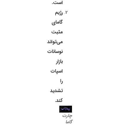
است.
رژیم
گامای
مثبت
می‌تواند
نوسانات
بازار
اسپات
را
تشدید
کند.
چارت
گاما