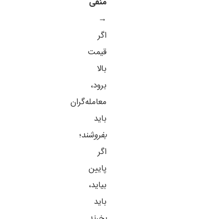
منفی
→
اگر
قیمت
بالا
برود،
معامله‌گران
باید
بفروشند
؛
اگر
پایین
بیاید،
باید
بخرند
.