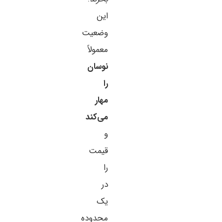
این
وضعیت
معمولاً
نوسان
را
مهار
می‌کند
و
قیمت
را
در
یک
محدوده