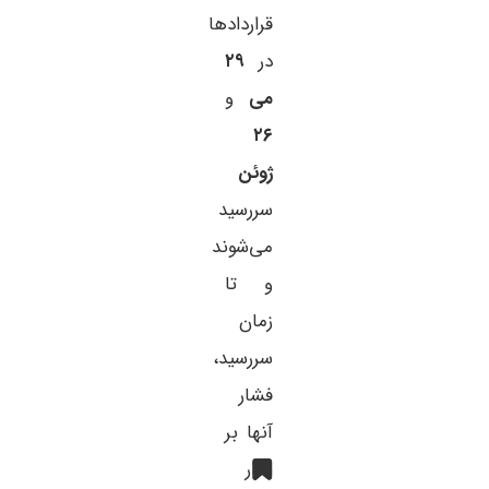
قراردادها
در
۲۹
می
و
۲۶
ژوئن
سررسید
می‌شوند
و تا
زمان
سررسید،
فشار
آنها بر
بازار