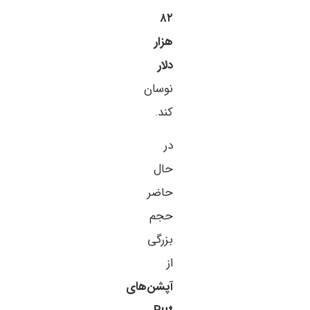
۸۲
هزار
دلار
نوسان
کند.
در
حال
حاضر
حجم
بزرگی
از
آپشن‌های