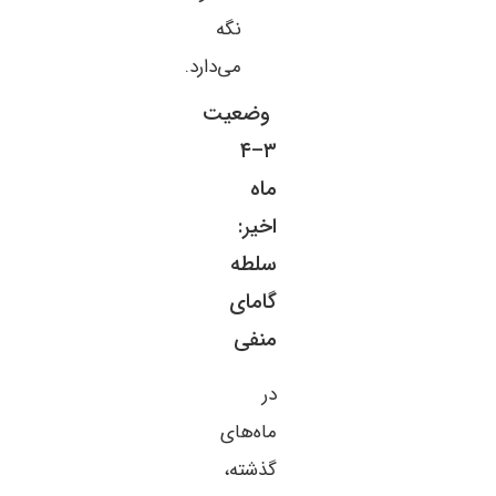
نگه
می‌دارد.
وضعیت
۳–۴
ماه
اخیر:
سلطه
گامای
منفی
در
ماه‌های
گذشته،