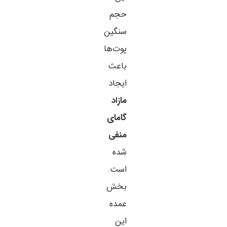
حجم
سنگین
پوت‌ها
باعث
ایجاد
مازاد
گامای
منفی
شده
است.
بخش
عمده
این