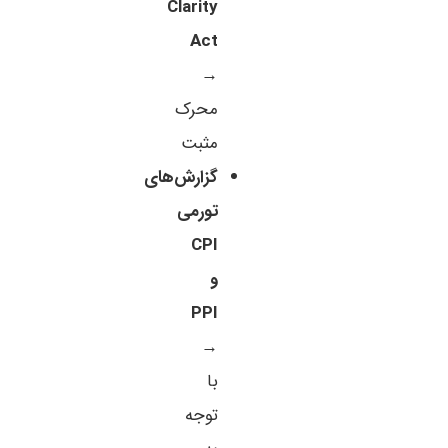
Clarity
Act
→
محرک
مثبت
گزارش‌های
تورمی
CPI
و
PPI
→
با
توجه