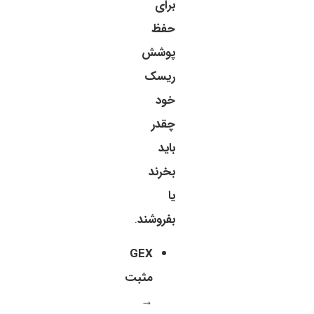
برای
حفظ
پوشش
ریسک
خود
چقدر
باید
بخرند
یا
بفروشند
.
GEX
مثبت
→