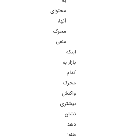
به
محتوای
آنها،
محرک
منفی
اینکه
بازار به
کدام
محرک
واکنش
بیشتری
نشان
دهد
هنوز