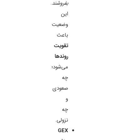
بفروشند
.
این
وضعیت
باعث
تقویت
روندها
می‌شود؛
چه
صعودی
و
چه
نزولی.
GEX