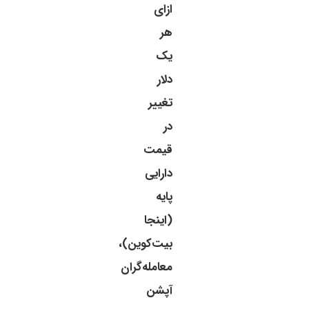
ازای
هر
یک
دلار
تغییر
در
قیمت
دارایی
پایه
(اینجا
بیت‌کوین)،
معامله‌گران
آپشن