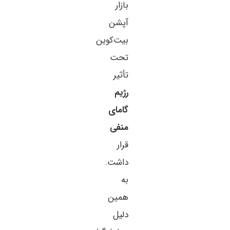
بازار
آپشن
بیت‌کوین
تحت
تأثیر
رژیم
گامای
منفی
قرار
داشت.
به
همین
دلیل