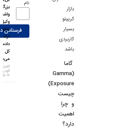
نام
بزرگ
بازار
واشنگتن؛
کریپتو
وکیل
بسیار
سابق
ترامپ
کاربردی
دادستان
باشد.
کل آمریکا
می‌شود!
گاما
کامران
گودرزی
(Gamma
۱۷-۰۵-۱۴۰۵
Exposure)
چیست
و چرا
اهمیت
دارد؟