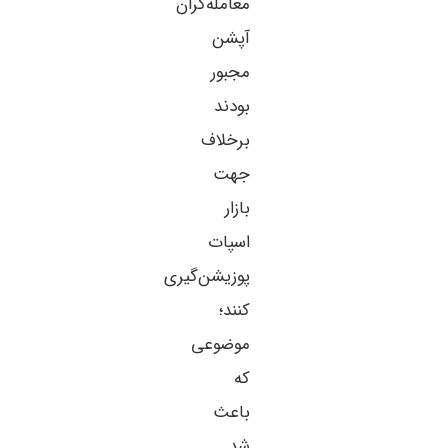
معامله‌گران
آپشن
مجبور
بودند
برخلاف
جهت
بازار
اسپات
پوزیشن‌گیری
کنند؛
موضوعی
که
باعث
شد