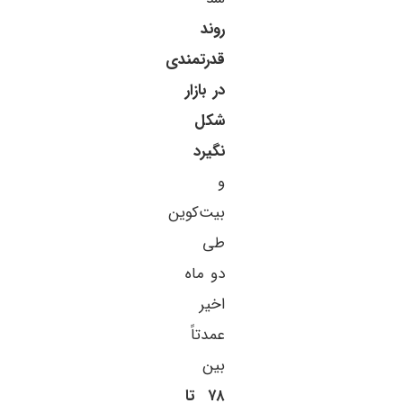
روند
قدرتمندی
در بازار
شکل
نگیرد
و
بیت‌کوین
طی
دو ماه
اخیر
عمدتاً
بین
۷۸ تا