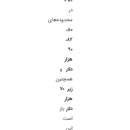
Put
در
محدوده‌های
۸۰،
۸۲،
۹۰
هزار
دلار
و
همچنین
زیر ۷۰
هزار
دلار
باز
است.
این