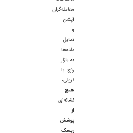
معامله‌گران
آپشن
و
تمایل
داده‌ها
به بازار
رنج یا
نزولی،
هیچ
نشانه‌ای
از
پوشش
ریسک