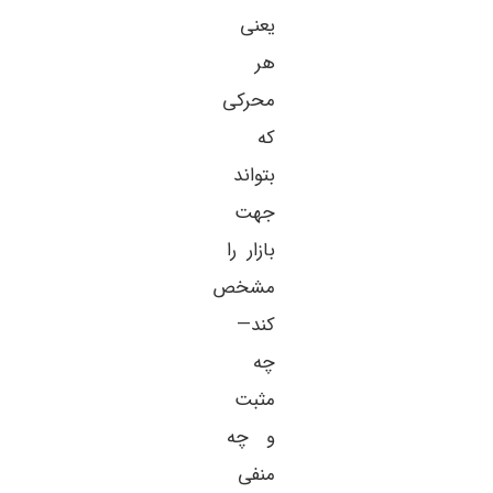
یعنی
هر
محرکی
که
بتواند
جهت
بازار را
مشخص
کند—
چه
مثبت
و چه
منفی