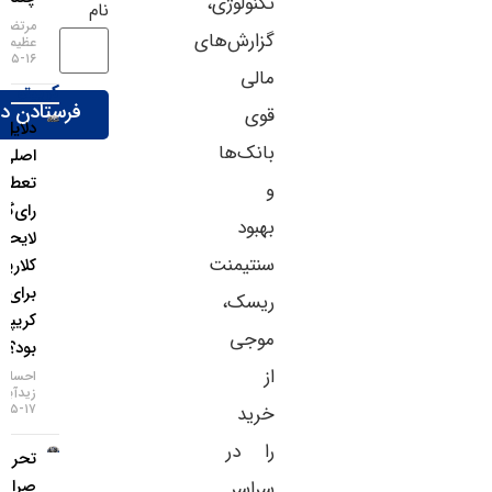
تکنولوژی،
نام
مرتضی
گزارش‌های
عظیمی
۱۶-۰۵-۱۴۰۵
مالی
کریپتو
قوی
دلایل
بانک‌ها
اصلی
تعطیلی
و
رای‌گیری
بهبود
لایحه
سنتیمنت
کلاریتی
برای بازار
ریسک،
کریپتو چه
موجی
بود؟
از
احسان
زیدآبادی
۱۷-۰۵-۱۴۰۵
خرید
را در
تحریم دو
صرافی
سراسر