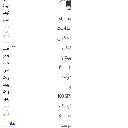
ایرانی
آسیا
توسط
به راه
آمریکا
احسان
انداخت.
زیدآبادی
۱۷-۰۵-۱۴۰۵
شاخص
نیکی
هشدار
جدی؛
بیش
جستجوی
از ۳
آدرس
درصد
ولت
بیت‌کوین
و
و خطر
KOSPI
ردیابی IP
نزدیک
احسان
زیدآبادی
۱۶-۰۵-۱۴۰۵
به ۵
طلا
درصد