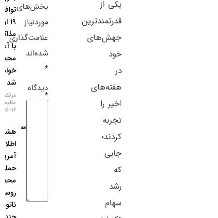
یکی از
بخش‌های
توافق تا
سایر لینک‌ها
قدرتمندترین
موردنیاز
۱۹ اوت،
مذاکرات
پنل کاربری
جهش‌های
علامت‌گذاری
با آمریکا
شده‌اند
خود
محدود
*
در
خواهد
شد
هفته‌های
دیدگاه
*
مرتضی
اخیر را
عظیمی
۱۶-۰۵-۱۴۰۵
تجربه
هشدار
کردند؛
اطلاعات
جایی
آمریکا:
حمله
که
محدود
رشد
روسیه به
سهام
ناتو ظرف
چند سال