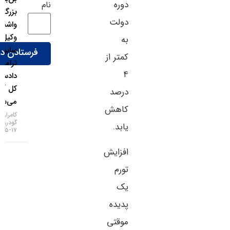
دوره
نام
بزرگ
دولت
واشنگتن؛
وکیل
به
سابق
کمتر از
ترامپ
۴
دادستان
کل آمریکا
درصد
می‌شود!
کاهش
کامران
گودرزی
یابد.
۱۷-۰۵-۱۴۰۵
افزایش
تورم
یک
پدیده
موقتی