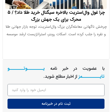
چرا غول وال‌استریت بالاخره سیگنال خرید طلا داد؟ / ۵
ورود ۱.۱ میلیارد دلار به ETFهای کریپتو در هفته اخیر
محرک برای یک جهش بزرگ
گهانی معامله‌گران بزرگ وال‌استریت، توجه بازار جهانی طلا
جذب سرما
 را جلب کرده است. اسکات روبنر، استراتژیست ارشد موسسه
عضویت در خبر نامه
یـــــــــوتــــــــو
ــــــــمز
از اخبار مطلع شوید.
ثبت نام در خبرنامه