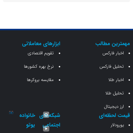
ن مطالب
ابزارهای معاملاتی
 فارکس
تقویم اقتصادی
 فارکس
نرخ بهره کشورها
طلا
مقایسه بروکرها
 طلا
جیتال
حظه‌ای
شبکه‌های
خانواده
اجتماعی
یوتو
ار