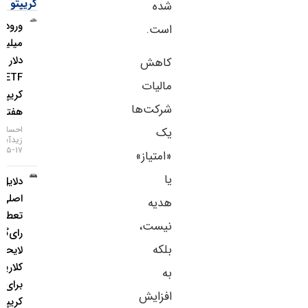
کریپتو
شده
ورود ۱.۱
است.
میلیارد
دلار به
کاهش
ETFهای
مالیات
کریپتو در
شرکت‌ها
هفته اخیر
احسان
یک
زیدآبادی
۱۷-۰۵-۱۴۰۵
«امتیاز»
یا
دلایل
اصلی
هدیه
تعطیلی
نیست،
رای‌گیری
بلکه
لایحه
کلاریتی
به
برای بازار
افزایش
کریپتو چه