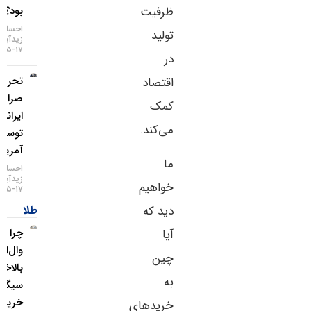
بود؟
ظرفیت
احسان
تولید
زیدآبادی
۱۷-۰۵-۱۴۰۵
در
تحریم دو
اقتصاد
صرافی
کمک
ایرانی
می‌کند.
توسط
آمریکا
ما
احسان
زیدآبادی
خواهیم
۱۷-۰۵-۱۴۰۵
طلا
دید که
چرا غول
آیا
وال‌استریت
چین
بالاخره
به
سیگنال
خرید طلا
خریدهای