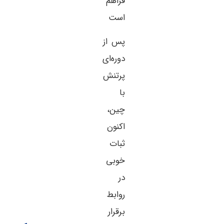
فراهم
است
پس از
دوره‌ای
پرتنش
با
چین،
اکنون
ثبات
خوبی
در
روابط
برقرار