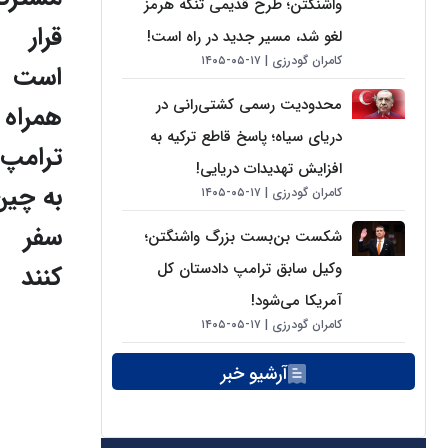
واشنگتن؛ طرح قدیمی تنگه هرمز
قرار
لغو شد، مسیر جدید در راه است!
کامران گودرزی
۱۷-۰۵-۱۴۰۵
است
محدودیت رسمی کشتی‌رانی در
همراه ب
دریای سیاه؛ پاسخ قاطع ترکیه به
ترامپ
افزایش تهدیدات دریایی!
به چین
کامران گودرزی
۱۷-۰۵-۱۴۰۵
سفر
شکست بن‌بست بزرگ واشنگتن؛
وکیل سابق ترامپ دادستان کل
کنند
آمریکا می‌شود!
کامران گودرزی
۱۷-۰۵-۱۴۰۵
آرشیو خبر