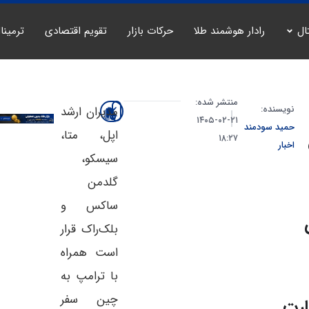
ال
رادار هوشمند طلا
حرکات بازار
تقویم اقتصادی
ترمینا
منتشر شده:
نویسنده:
مدیران ارشد
۲۱-۰۲-۱۴۰۵
حمید سودمند
اپل، متا،
۱۸:۲۷
اخبار
سیسکو،
گلدمن
ساکس و
بلک‌راک قرار
است همراه
با ترامپ به
چین سفر
ارت