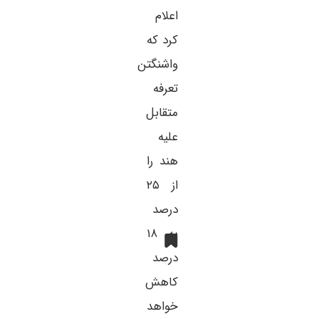
اعلام
کرد که
واشنگتن
تعرفه
متقابل
علیه
هند را
از ۲۵
درصد
به ۱۸
درصد
کاهش
خواهد