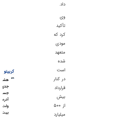
داد.
وی
تأکید
کرد که
مودی
متعهد
شده
است
کریپتو
در کنار
هشدار
جدی؛
قرارداد
جستجوی
بیش
آدرس
از ۵۰۰
ولت
بیت‌کوین
میلیارد