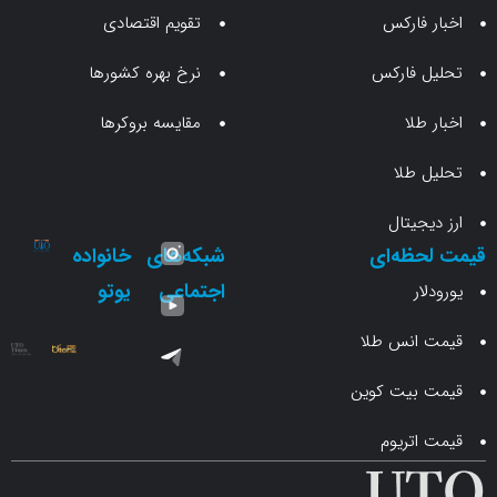
 فارکس
تقویم اقتصادی
 فارکس
نرخ بهره کشورها
طلا
مقایسه بروکرها
 طلا
جیتال
حظه‌ای
شبکه‌های
خانواده
اجتماعی
یوتو
ار
انس طلا
 بیت کوین
اتریوم