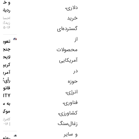
و خطر
دلاری،
ردیابی IP
خرید
احسان
زیدآبادی
گسترده‌ای
۱۶-۰۵-۱۴۰۵
از
تعویق در
محصولات
جنجالی‌ترین
لایحه
آمریکایی
کریپتویی
در
آمریکا؛
رأی‌گیری
حوزه
قانون
انرژی،
CLARITY
فناوری،
به سپتامبر
موکول شد!
کشاورزی،
کامران گودرزی
زغال‌سنگ
۱۶-۰۵-۱۴۰۵
و سایر
رونمایی