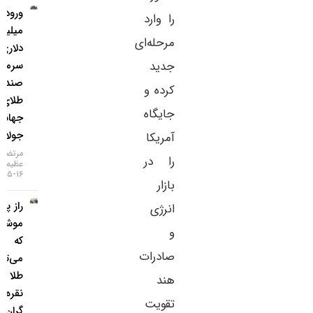
ورود ۳
را وارد
میلیارد
مرحله‌ای
دلاری
جدید
سرمایه به
صندوق‌های
کرده و
طلای
جایگاه
جهانی در
جولای
آمریکا
مرتضی
را در
عظیمی
۱۶-۰۵-۱۴۰۵
بازار
راز پنهان
انرژی
موشک‌ها
و
که
صادرات
می‌تواند
طلا و
هند
نقره را
تقویت
گران‌تر