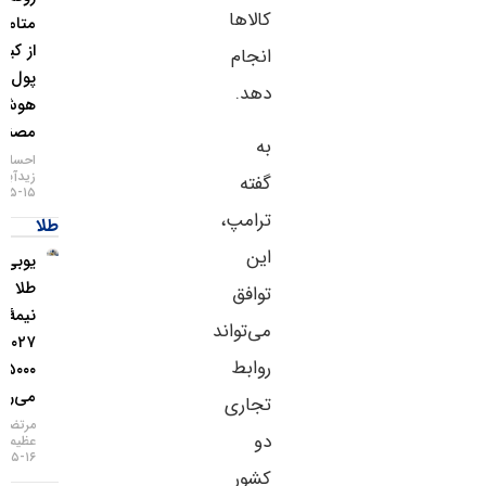
کالاها
متامسک
از کیف
انجام
پول
دهد.
هوش
مصنوعی
به
احسان
زیدآبادی
گفته
۱۵-۰۵-۱۴۰۵
ترامپ،
طلا
این
یو‌بی‌اس:
طلا تا
توافق
نیمهٔ
می‌تواند
۲۰۲۷ به
روابط
۵۰۰۰ دلار
می‌رسد
تجاری
مرتضی
دو
عظیمی
۱۶-۰۵-۱۴۰۵
کشور