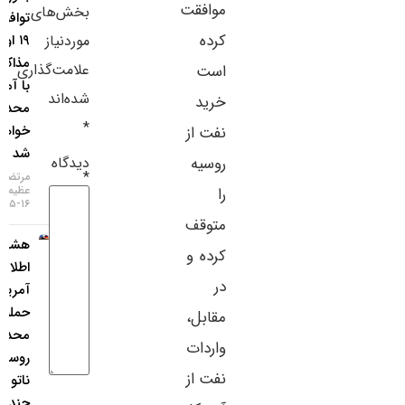
موافقت
بخش‌های
توافق تا
سایر لینک‌ها
کرده
موردنیاز
۱۹ اوت،
مذاکرات
پنل کاربری
علامت‌گذاری
است
با آمریکا
شده‌اند
خرید
محدود
*
خواهد
نفت از
شد
دیدگاه
روسیه
*
مرتضی
عظیمی
را
۱۶-۰۵-۱۴۰۵
متوقف
هشدار
کرده و
اطلاعات
در
آمریکا:
حمله
مقابل،
محدود
واردات
روسیه به
نفت از
ناتو ظرف
چند سال