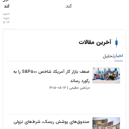
کند.
کند
حمید
سودمند
۱۶-۰۵-۱۴۰۵
خرین مقالات
لیل
ضعف بازار کار آمریکا، شاخص S&P500 را به
رکورد رساند
مرتضی عظیمی
۱۶-۰۵-۱۴۰۵
صندوق‌های پوشش ریسک، شرط‌های نزولی