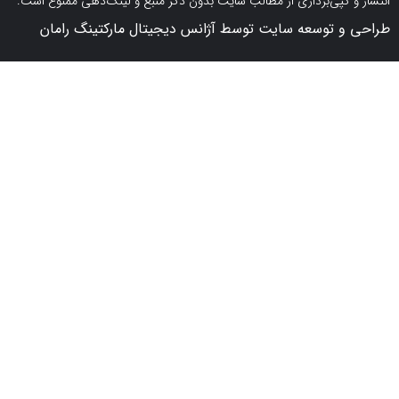
کپی‌برداری از مطالب سایت بدون ذکر منبع و لینک‌دهی ممنوع است.
 توسعه سایت توسط آژانس دیجیتال مارکتینگ رامان