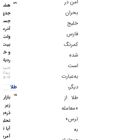
امن در
هشدار
بحران‌
جدی؛
جستجوی
خلیج
آدرس
فارس
ولت
کمرنگ
بیت‌کوین
و خطر
شده
ردیابی IP
است.
احسان
زیدآبادی
به‌عبارت
۱۶-۰۵-۱۴۰۵
دیگر،
طلا
طلا از
بازار طلا
زیر
«معامله
ذره‌بین
ترس»
تحلیلگران؛
آیا تورم
به
آمریکا