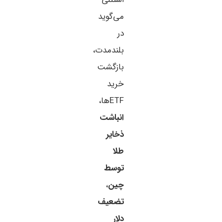
می‌گوید
در
بلندمدت،
بازگشت
خرید
ETFها،
انباشت
ذخایر
طلا
توسط
چین
،
تضعیف
دلار