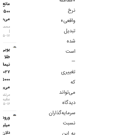
«معامله
مانع فتح
نرخ
۴۵۰۰ دلار
می‌شود؟
واقعی»
محمد زمانی
تبدیل
۱۷-۰۵-۱۴۰۵
شده
یو‌بی‌اس:
است
طلا تا
—
نیمهٔ
تغییری
۲۰۲۷ به
۵۰۰۰ دلار
که
می‌رسد
می‌تواند
مرتضی
عظیمی
دیدگاه
۱۶-۰۵-۱۴۰۵
سرمایه‌گذاران
ورود ۳
نسبت
میلیارد
دلاری
به این