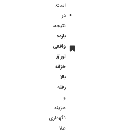
است.
در
نتیجه،
بازده
واقعی
اوراق
خزانه
بالا
رفته
و
هزینه
نگهداری
طلا