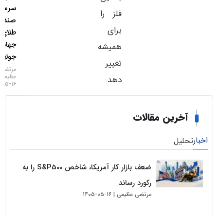
سرمایه به
فلز را
صندوق‌های
برای
طلای
جهانی در
همیشه
جولای
تغییر
مرتضی
عظیمی
دهد.
۱۶-۰۵-۱۴۰۵
خرین مقالات
لیل
ضعف بازار کار آمریکا، شاخص S&P500 را به
رکورد رساند
مرتضی عظیمی
۱۶-۰۵-۱۴۰۵