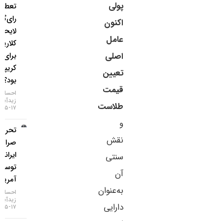
پولی
تعطیلی
رای‌گیری
اکنون
لایحه
عامل
کلاریتی
اصلی
برای بازار
کریپتو چه
تعیین
بود؟
قیمت
احسان
زیدآبادی
طلاست
۱۷-۰۵-۱۴۰۵
و
تحریم دو
نقش
صرافی
ایرانی
سنتی
توسط
آن
آمریکا
به‌عنوان
احسان
زیدآبادی
دارایی
۱۷-۰۵-۱۴۰۵