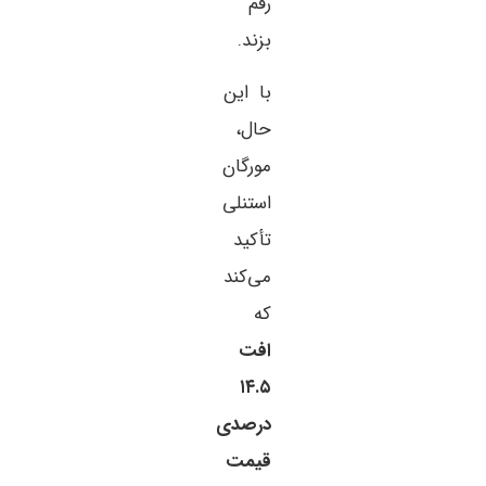
رقم
بزند.
با این
حال،
مورگان
استنلی
تأکید
می‌کند
که
افت
۱۴.۵
درصدی
قیمت