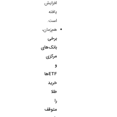
افزایش
یافته
است.
هم‌زمان،
برخی
بانک‌های
مرکزی
و
ETFها
خرید
طلا
را
متوقف