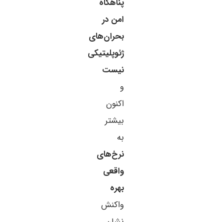
پناهگاه
امن در
بحران‌های
ژئوپلیتیکی
نیست
و
اکنون
بیشتر
به
نرخ‌های
واقعی
بهره
واکنش
نشان