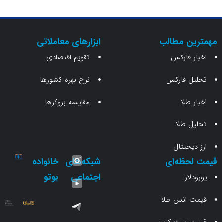
ن مطالب
ابزارهای معاملاتی
 فارکس
تقویم اقتصادی
 فارکس
نرخ بهره کشورها
طلا
مقایسه بروکرها
 طلا
جیتال
حظه‌ای
شبکه‌های
خانواده
اجتماعی
یوتو
ار
انس طلا
 بیت کوین