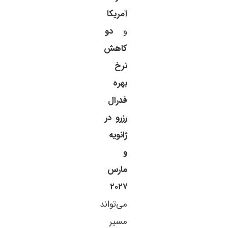
آمریکا
و
دو
کاهش
نرخ
بهره
فدرال
رزرو در
ژانویه
و
مارس
۲۰۲۷
می‌تواند
مسیر