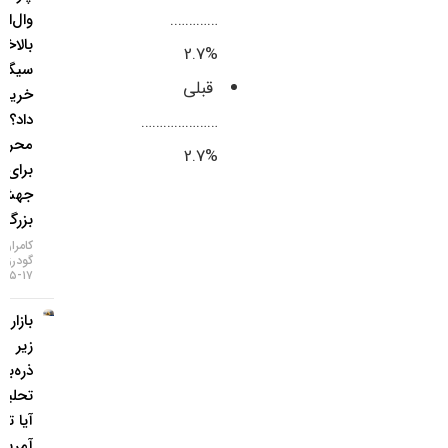
………….
وال‌استریت
بالاخره
%2.7
سیگنال
قبلی
خرید طلا
داد؟ / ۵
…………………
محرک
%2.7
برای یک
جهش
بزرگ
کامران
گودرزی
۱۷-۰۵-۱۴۰۵
بازار طلا
زیر
ذره‌بین
تحلیلگران؛
آیا تورم
آمریکا