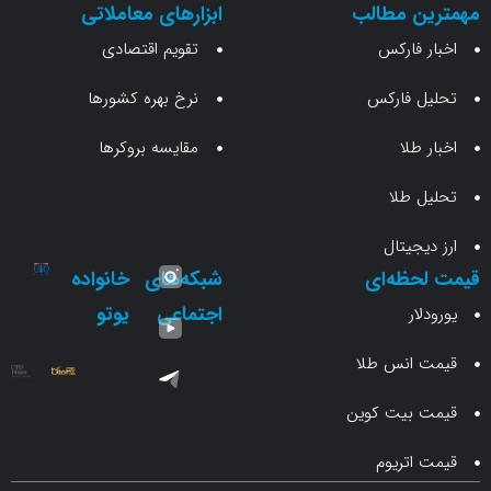
ن مطالب
ابزارهای معاملاتی
 فارکس
تقویم اقتصادی
 فارکس
نرخ بهره کشورها
طلا
مقایسه بروکرها
 طلا
جیتال
حظه‌ای
شبکه‌های
خانواده
اجتماعی
یوتو
ار
انس طلا
 بیت کوین
اتریوم