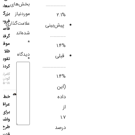
بخش‌های
………………
معامله‌گران
سایر لینک‌ها
موردنیاز
بزرگ از
%2.1
فروش ین
پنل کاربری
علامت‌گذاری
پیش‌بینی
فاصله
شده‌اند
…………..
گرفتند و
*
موقعیت
%1.4
طلا را
دیدگاه
قبلی
تقویت
*
…………………
کردند
کامران
%1.4
گودرزی
۱۸-۰۵-۱۴۰۵
(این
داده
خط‌ونشان
عراقچی
از
برای
1.7
واشنگتن؛
طرح
درصد
قدیمی