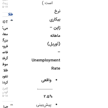
است.)
زیدآبادی
۱۷-۰۵-۱۴۰۵
نرخ
طلا
بیکاری
COT چه
ژاپن –
می‌گوید؟
معامله‌گران
ماهانه
بزرگ از
(آوریل)
فروش ین
–
فاصله
گرفتند و
Unemployment
موقعیت
Rate
طلا را
تقویت
واقعی
کردند
…………….
کامران
گودرزی
%2.5
۱۸-۰۵-۱۴۰۵
پیش‌بینی
چرا غول