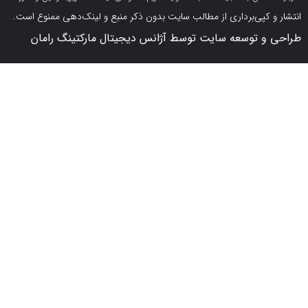
کپی‌برداری از مطالب سایت بدون ذکر منبع و لینک‌دهی ممنوع است.
 توسعه سایت توسط آژانس دیجیتال مارکتینگ رامان