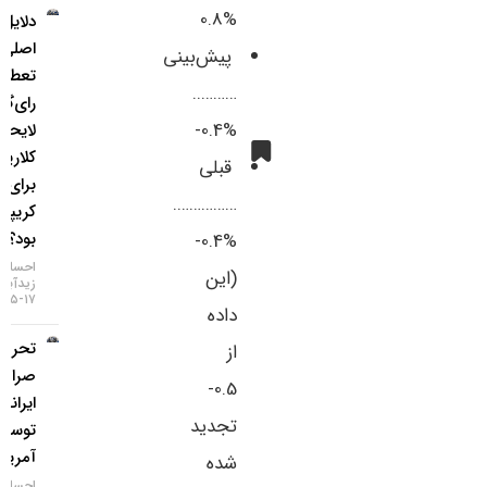
%0.8
دلایل
اصلی
پیش‌بینی
تعطیلی
………..
رای‌گیری
%0.4-
لایحه
کلاریتی
قبلی
برای بازار
…………….
کریپتو چه
بود؟
%0.4-
احسان
(این
زیدآبادی
۱۷-۰۵-۱۴۰۵
داده
تحریم دو
از
صرافی
0.5-
ایرانی
تجدید
توسط
آمریکا
شده
احسان