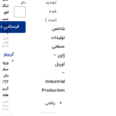
تجدید
نام
تنگه هرمز
شده
لغو شد،
مسیر
است.)
جدید در
شاخص
راه است!
تولیدات
کامران
گودرزی
صنعتی
۱۷-۰۵-۱۴۰۵
کریپتو
ژاپن –
ورود ۱.۱
آوریل
میلیارد
–
دلار به
Industrial
ETFهای
کریپتو در
Production
هفته اخیر
احسان
واقعی
زیدآبادی
۱۷-۰۵-۱۴۰۵
………………