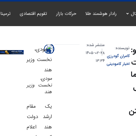
ال
رادار هوشمند طلا
حرکات بازار
تقویم اقتصادی
ترمینا
منتشر شده:
:
نویسنده:
۲۸-۰۲-۱۴۰۵
کامران گودرزی
ت
۱۳:۳۴
اخبار کامودیتی
ا
مودی،
نخست وزیر
هند
یک مقام
ن
ارشد دولت
هند اعلام