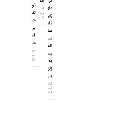
تریلیون
مصنوعی
توافق
دلاری
احسان
تنگه هرمز
زیدآبادی
ژاپن
۱۵-۰۵-۱۴۰۵
چه تاثیری
تغییر
بر
ساختار
قیمت‌ها
نمی‌دهد؛
دارد؟
انعطاف
حمید
بیشتر
سودمند
۱۵-۰۵-۱۴۰۵
به‌جای
زلزله در
بازارها!
کامران
گودرزی
۱۶-۰۵-۱۴۰۵