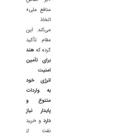
منافع ملی»
اتخاذ
می‌کند. این
مقام تأکید
کرده که
هند
برای تأمین
امنیت
انرژی خود
به واردات
متنوع و
پایدار نیاز
دارد
و خرید
نفت از