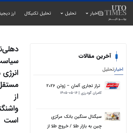
اخبار
تحلیل
تحلیل تکنیکال
ارز دیجیت
دهلی‌نو
آخرین مقالات
سیاس
اخبار
تحلیل
انرژی م
مستقل
تراز تجاری آلمان – ژوئن 2026
کامران گودرزی
۱۶-۰۵-۱۴۰۵
از
واشنگت
سیگنال سنگین بانک مرکزی
است
چین به بازار طلا / خروج طلا از