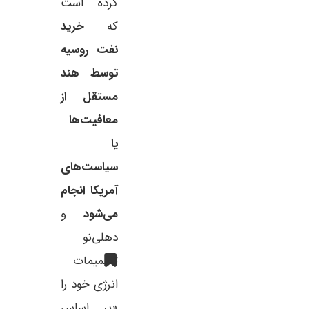
کرده است
که
خرید
نفت روسیه
توسط هند
مستقل از
معافیت‌ها
یا
سیاست‌های
آمریکا انجام
می‌شود
و
دهلی‌نو
تصمیمات
انرژی خود را
«بر اساس