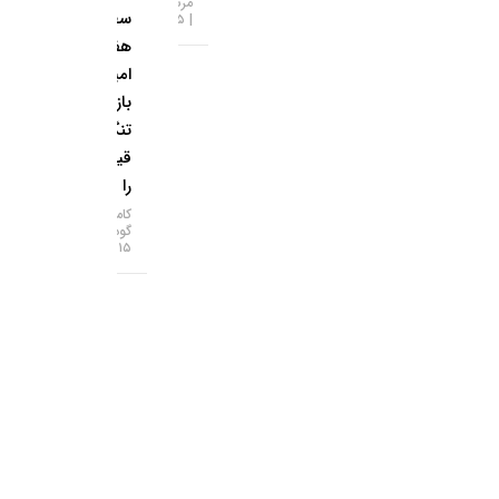
مرتضی عظیمی
سطح ۷
۱۵-۰۵-۱۴۰۵
هفته‌ای؛
امید به
بازگشایی
تنگه هرمز
قیمت‌ها
را بالا برد!
کامران
گودرزی
۱۵-۰۵-۱۴۰۵