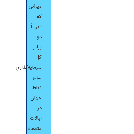
میزانی
که
تقریباً
دو
برابر
کل
سرمایه‌گذاری
سایر
نقاط
جهان
در
ایالات
متحده