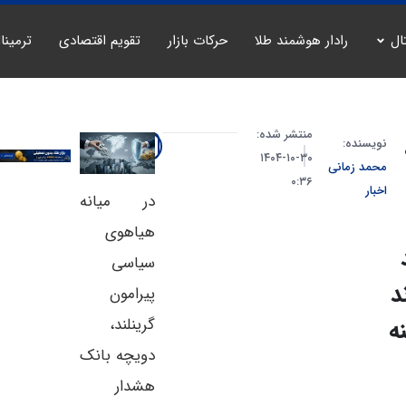
ال
رادار هوشمند طلا
حرکات بازار
تقویم اقتصادی
ترمینا
منتشر شده:
نویسنده:
۳۰-۱۰-۱۴۰۴
محمد زمانی
۰:۳۶
اخبار
در میانه
هیاهوی
سیاسی
د
پیرامون
گرینلند،
ه
دویچه بانک
هشدار