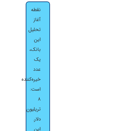
نقطه
آغاز
تحلیل
این
بانک،
یک
عدد
خیره‌کننده
است:
۸
تریلیون
دلار.
این