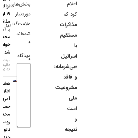
اعلام
بخش‌های
توافق تا
سایر لینک‌ها
موردنیاز
۱۹ اوت،
کرد که
مذاکرات
پنل کاربری
علامت‌گذاری
مذاکرات
با آمریکا
شده‌اند
مستقیم
محدود
*
خواهد
با
شد
دیدگاه
اسرائیل
*
مرتضی
عظیمی
«بی‌شرمانه»
۱۶-۰۵-۱۴۰۵
و فاقد
هشدار
مشروعیت
اطلاعات
ملی
آمریکا:
حمله
است
محدود
و
روسیه به
نتیجه
ناتو ظرف
چند سال