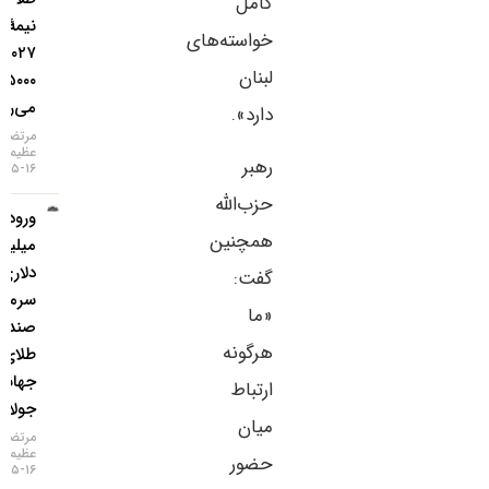
کامل
نیمهٔ
خواسته‌های
۲۰۲۷ به
لبنان
۵۰۰۰ دلار
می‌رسد
دارد».
مرتضی
عظیمی
رهبر
۱۶-۰۵-۱۴۰۵
حزب‌الله
ورود ۳
همچنین
میلیارد
دلاری
گفت:
سرمایه به
«ما
صندوق‌های
هرگونه
طلای
جهانی در
ارتباط
جولای
میان
مرتضی
عظیمی
حضور
۱۶-۰۵-۱۴۰۵