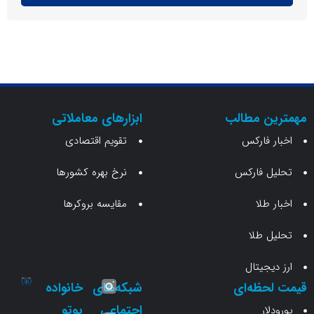
ن مطالب
ابزارهای معاملاتی
 فارکس
تقویم اقتصادی
 فارکس
نرخ بهره کشورها
طلا
مقایسه بروکرها
 طلا
جیتال
حظه‌ای
شبکه‌های
خانواده
اجتماعی
یوتو
ار