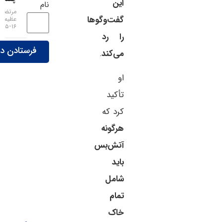
این
نام
مرتضی
گفت‌وگوها
عظیمی
۱۶-۰۵-۱۴۰۵
را رد
می‌کند
.
او
تأکید
کرد که
هرگونه
آتش‌بس
باید
شامل
تمام
خاک