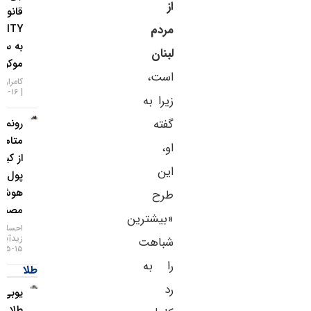
از
قانون
CLARITY
مردم
به سپتامبر
لبنان
موکول شد!
است،
کامران گودرزی
۱۶-۰۵-۱۴۰۵
زیرا به
رونمایی
گفته
متامسک
او،
از کیف
این
پول
هوش
طرح
مصنوعی
«بیشترین
احسان
زیدآبادی
شباهت
۱۵-۰۵-۱۴۰۵
را به
طلا
رد
یو‌بی‌اس:
طلا تا