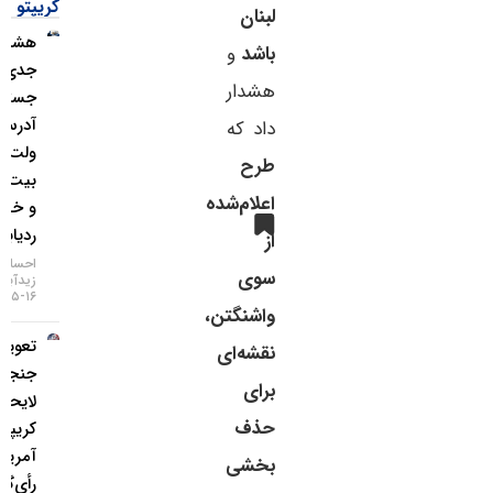
کریپتو
لبنان
هشدار
باشد
و
جدی؛
هشدار
جستجوی
آدرس
داد که
ولت
طرح
بیت‌کوین
اعلام‌شده
و خطر
ردیابی IP
از
احسان
سوی
زیدآبادی
۱۶-۰۵-۱۴۰۵
واشنگتن،
تعویق در
نقشه‌ای
جنجالی‌ترین
برای
لایحه
حذف
کریپتویی
آمریکا؛
بخشی
رأی‌گیری