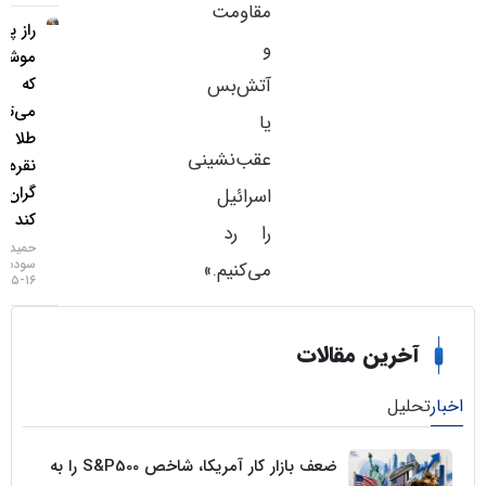
مقاومت
راز پنهان
و
موشک‌ها
که
آتش‌بس
می‌تواند
یا
طلا و
عقب‌نشینی
نقره را
گران‌تر
اسرائیل
کند
را رد
حمید
سودمند
می‌کنیم.»
۱۶-۰۵-۱۴۰۵
خرین مقالات
لیل
ضعف بازار کار آمریکا، شاخص S&P500 را به