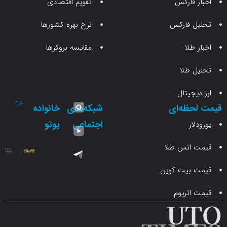
 فارکس
تقویم اقتصادی
 فارکس
نرخ بهره کشورها
طلا
مقایسه بروکرها
 طلا
جیتال
حظه‌ای
شبکه‌های
خانواده
اجتماعی
یوتو
ار
انس طلا
 بیت کوین
اتریوم