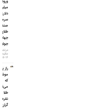
ورود ۳
میلیارد
دلاری
سرمایه به
صندوق‌های
طلای
جهانی در
جولای
مرتضی
عظیمی
۱۶-۰۵-۱۴۰۵
راز پنهان
موشک‌ها
که
می‌تواند
طلا و
نقره را
گران‌تر