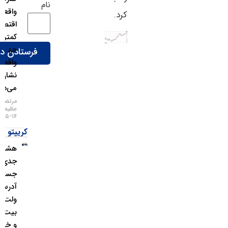
نام
واقعیِ
کرد.
اقتصاد را
کمتر از
حد
واقعی
نشان
می‌دهند
مرتضی
عظیمی
۱۶-۰۵-۱۴۰۵
کریپتو
هشدار
جدی؛
جستجوی
آدرس
ولت
بیت‌کوین
و خطر