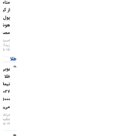
متامسک
از کیف
پول
هوش
مصنوعی
احسان
زیدآبادی
۱۵-۰۵-۱۴۰۵
طلا
یو‌بی‌اس:
طلا تا
نیمهٔ
۲۰۲۷ به
۵۰۰۰ دلار
می‌رسد
مرتضی
عظیمی
۱۶-۰۵-۱۴۰۵