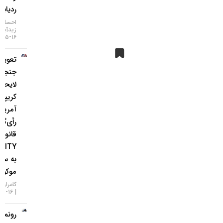
ردیابی IP
احسان
زیدآبادی
۱۶-۰۵-۱۴۰۵
تعویق در
جنجالی‌ترین
لایحه
کریپتویی
آمریکا؛
رأی‌گیری
قانون
CLARITY
به سپتامبر
موکول شد!
کامران گودرزی
۱۶-۰۵-۱۴۰۵
رونمایی