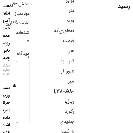
برابر
بخش‌های
هشدار
سایر لینک‌ها
تتر
موردنیاز
اطلاعات
بود؛
آمریکا:
پنل کاربری
علامت‌گذاری
حمله
به‌طوری‌که
شده‌اند
محدود
قیمت
*
روسیه به
هر
ناتو ظرف
دیدگاه
چند سال
*
تتر با
مرتضی
عبور از
عظیمی
۱۶-۰۵-۱۴۰۵
مرز
بسنت،
۱,۳۸۰,۵۸۰
وزیر
ریال
،
خزانه‌داری
آمریکا:
رکورد
داده‌های
جدیدی
اشتغال،
را ثبت
قدرت