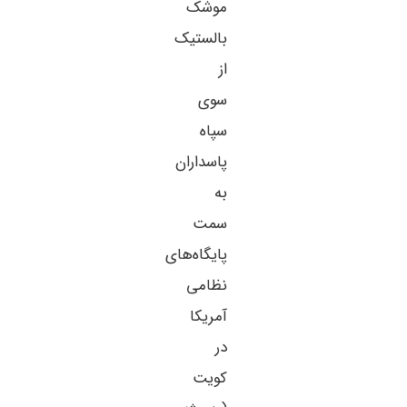
موشک
بالستیک
از
سوی
سپاه
پاسداران
به
سمت
پایگاه‌های
نظامی
آمریکا
در
کویت