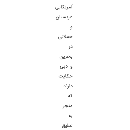
آمریکایی
عربستان
و
حملاتی
در
بحرین
و دبی
حکایت
دارند
که
منجر
به
تعلیق