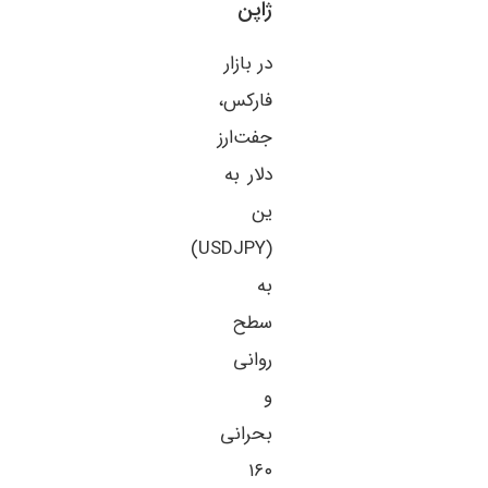
ژاپن
در بازار
فارکس،
جفت‌ارز
دلار به
ین
(USDJPY)
به
سطح
روانی
و
بحرانی
۱۶۰