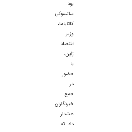
بود.
ساتسوکی
کاتایاما،
وزیر
اقتصاد
ژاپن،
با
حضور
در
جمع
خبرنگاران
هشدار
داد که