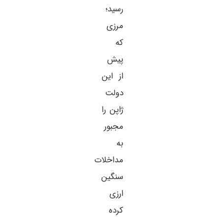
رسید؛
مرزی
که
پیش
از این
دولت
ژاپن را
مجبور
به
مداخلات
سنگین
ارزی
کرده