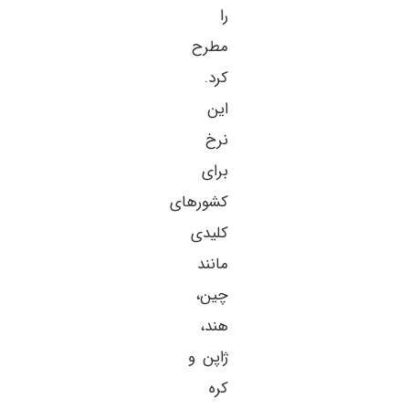
را
مطرح
کرد.
این
نرخ
برای
کشورهای
کلیدی
مانند
چین،
هند،
ژاپن و
کره