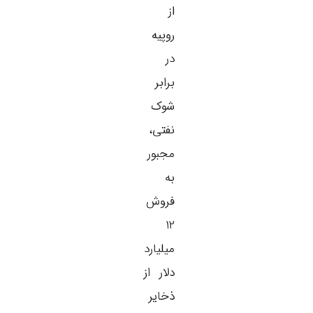
از
روپیه
در
برابر
شوک
نفتی،
مجبور
به
فروش
۱۲
میلیارد
دلار از
ذخایر