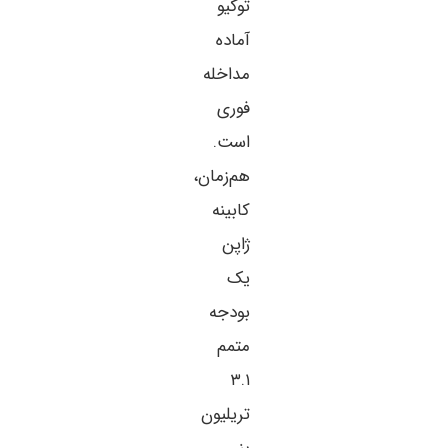
توکیو
آماده
مداخله
فوری
است.
هم‌زمان،
کابینه
ژاپن
یک
بودجه
متمم
۳.۱
تریلیون