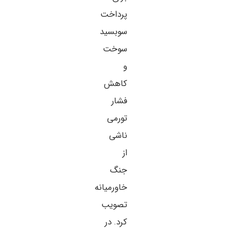
پرداخت
سوبسید
سوخت
و
کاهش
فشار
تورمی
ناشی
از
جنگ
خاورمیانه
تصویب
کرد. در