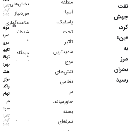
منطقه
بخش‌های
سایر لینک‌ها
کامران
گودرزی
آسیا-
موردنیاز
۱۵-۰۵-۱۴۰۵
پنل کاربری
پاسفیک،
علامت‌گذاری
موضع
تحت
شده‌اند
صریح
*
تأثیر
مری دالی؛
تایید
شدیدترین
دیدگاه
توقف نرخ
*
موج
بهره اما
تنش‌های
هشدار
برای
نظامی
واکنش
در
تهاجمی
در
خاورمیانه،
سپتامبر!
بسته
کامران
گودرزی
تعرفه‌ای
۱۵-۰۵-۱۴۰۵