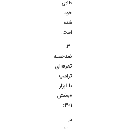
طلای
خود
شده
است.
۳.
ضدحمله
تعرفه‌ای
ترامپ
با ابزار
«بخش
۳۰۱»
در