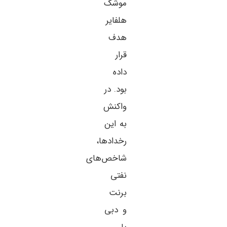
موشک
هلفایر
هدف
قرار
داده
بود. در
واکنش
به این
رخدادها،
شاخص‌های
نفتی
برنت
و دبی