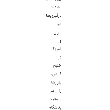
تشدید
درگیری‌ها
میان
ایران
و
آمریکا
در
خلیج
فارس،
بازارها
را در
وضعیت
پناهگاه