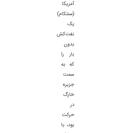
آمریکا
(سنتکام)
یک
نفت‌کش
بدون
بار را
که به
سمت
جزیره
خارگ
در
حرکت
بود، با