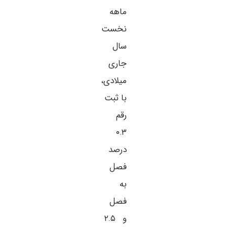
ماهه
نخست
سال
جاری
میلادی،
با ثبت
رقم
۰.۳
درصد
فصل
به
فصل
و ۲.۵