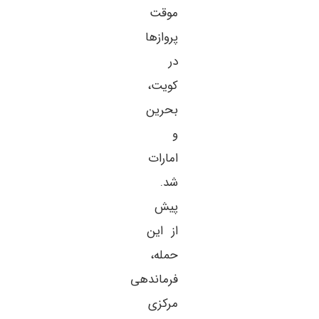
موقت
پروازها
در
کویت،
بحرین
و
امارات
شد.
پیش
از این
حمله،
فرماندهی
مرکزی