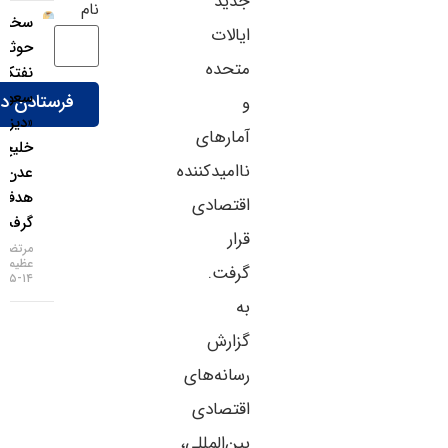
جدید
نام
سخنگوی
ایالات
حوثی‌ها:
متحده
نفتکش
سعودی
و
«دیزی» در
آمارهای
خلیج
ناامیدکننده
عدن
هدف قرار
اقتصادی
گرفت
قرار
مرتضی
عظیمی
گرفت.
۱۴-۰۵-۱۴۰۵
به
گزارش
رسانه‌های
اقتصادی
بین‌المللی،