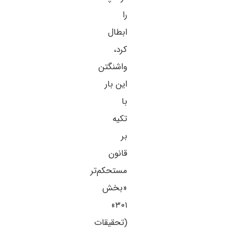
را
ابطال
کرد،
واشنگتن
این بار
با
تکیه
بر
قانون
مستحکم‌تر
«بخش
۳۰۱»
(تحقیقات