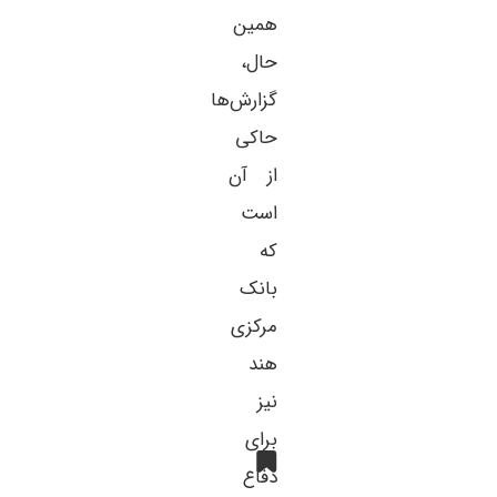
همین
حال،
گزارش‌ها
حاکی
از آن
است
که
بانک
مرکزی
هند
نیز
برای
دفاع