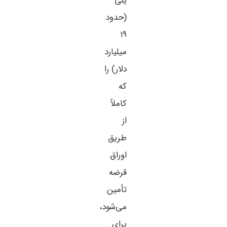
ینی
(حدود
۱۹
میلیارد
دلار) را
که
کاملاً
از
طریق
اوراق
قرضه
تأمین
می‌شود،
برای