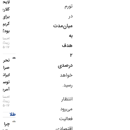
لایحه
تورم
کلاریتی
در
برای بازار
کریپتو چه
میان‌مدت
بود؟
به
احسان
زیدآبادی
هدف
۱۷-۰۵-۱۴۰۵
۲
تحریم دو
درصدی
صرافی
ایرانی
خواهد
توسط
رسید.
آمریکا
احسان
انتظار
زیدآبادی
۱۷-۰۵-۱۴۰۵
می‌رود
طلا
فعالیت
چرا غول
اقتصادی