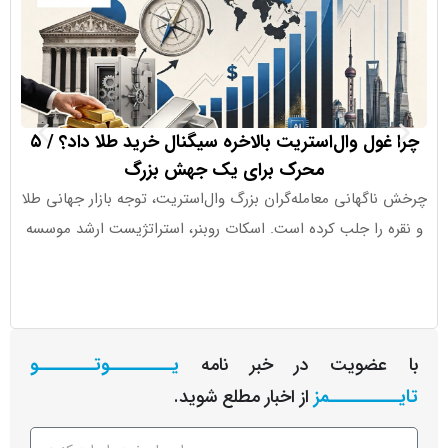
چرا غول وال‌استریت بالاخره سیگنال خرید طلا داد؟ / ۵
ورود ۱.۱ میلیارد دلار به ETFهای کریپتو در هفته اخیر
محرک برای یک جهش بزرگ
گهانی معامله‌گران بزرگ وال‌استریت، توجه بازار جهانی طلا
جذب سرما
 را جلب کرده است. اسکات روبنر، استراتژیست ارشد موسسه
عضویت در خبر نامه
یـــــــــوتــــــــو
ــــــــمز
از اخبار مطلع شوید.