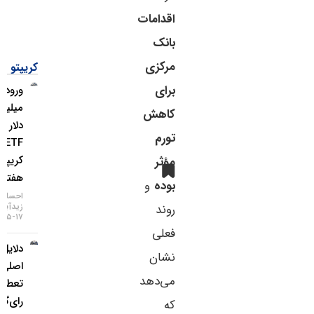
اقدامات
بانک
مرکزی
کریپتو
برای
ورود ۱.۱
میلیارد
کاهش
دلار به
تورم
ETFهای
کریپتو در
مؤثر
هفته اخیر
بوده
و
احسان
زیدآبادی
روند
۱۷-۰۵-۱۴۰۵
فعلی
دلایل
نشان
اصلی
می‌دهد
تعطیلی
رای‌گیری
که