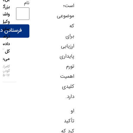
نام
است؛
بزرگ
واشنگتن؛
موضوعی
وکیل
که
سابق
برای
ترامپ
دادستان
ارزیابی
کل آمریکا
پایداری
می‌شود!
تورم
کامران
گودرزی
اهمیت
۱۷-۰۵-۱۴۰۵
کلیدی
دارد.
او
تأکید
کرد که