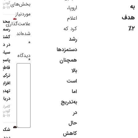
گودرزی
بخش‌های
سایر لینک‌ها
اروپا،
۱۷-۰۵-۱۴۰۵
موردنیاز
اعلام
محدودیت
پنل کاربری
علامت‌گذاری
کرد که
رسمی
شده‌اند
کشتی‌رانی
رشد
*
در دریای
دستمزدها
سیاه؛
دیدگاه
همچنان
پاسخ
*
قاطع
بالا
ترکیه به
است
افزایش
تهدیدات
اما
دریایی!
به‌تدریج
کامران
گودرزی
در
۱۷-۰۵-۱۴۰۵
حال
شکست
کاهش
بن‌بست