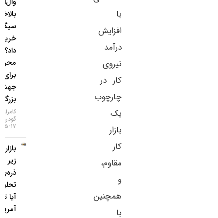
وال‌استریت
با
بالاخره
سیگنال
افزایش
خرید طلا
درآمد
داد؟ / ۵
محرک
نیروی
برای یک
کار در
جهش
چارچوب
بزرگ
کامران
یک
گودرزی
۱۷-۰۵-۱۴۰۵
بازار
کار
بازار طلا
زیر
مقاوم،
ذره‌بین
و
تحلیلگران؛
همچنین
آیا تورم
آمریکا
با