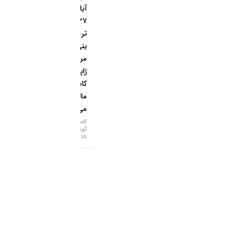
آیا ذخایر
۳۷
تریلیون
ینی بانک
مرکزی
ژاپن خرج
کاهش
مالیات
می‌شود؟
کامران
گودرزی
۱۵-۰۵-۱۴۰۵