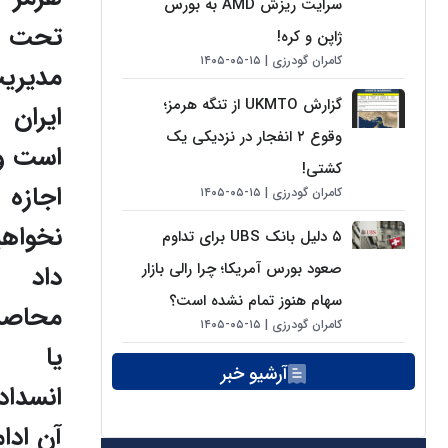
سرایت ریزش AMD به بورس
تحت
ژاپن و کره!
کامران گودرزی
۱۵-۰۵-۱۴۰۵
مدیری
گزارش UKMTO از تنگه هرمز؛
ایران
وقوع ۲ انفجار در نزدیکی یک
است و
کشتی!
اجازه
کامران گودرزی
۱۵-۰۵-۱۴۰۵
نخواهی
۵ دلیل بانک UBS برای تداوم
صعود بورس آمریکا؛ چرا رالی بازار
داد
سهام هنوز تمام نشده است؟
محاصر
کامران گودرزی
۱۵-۰۵-۱۴۰۵
یا
آرشیو خبر
انسداد
آن ادام