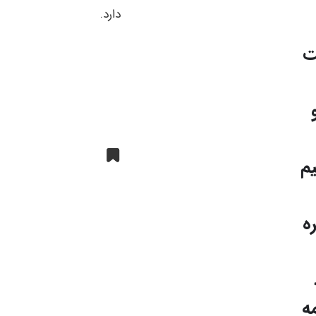
دارد.
ت
م
ه
ه