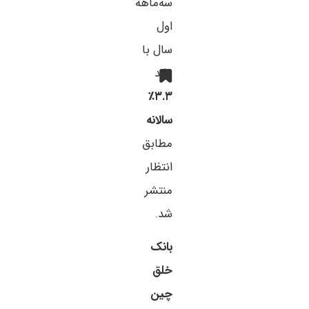
سه‌ماهه
اول
سال با
رشد
۳.۳٪
سالانه
مطابق
انتظار
منتشر
شد.
بانک
خلق
چین