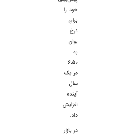
خود را
برای
نرخ
یوان
به
۶.۵۰
در یک
سال
آینده
افزایش
داد.
در بازار