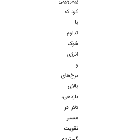
پیش‌بینی
کرد که
با
تداوم
شوک
انرژی
و
نرخ‌های
بالای
بازدهی،
دلار در
مسیر
تقویت
گسترده