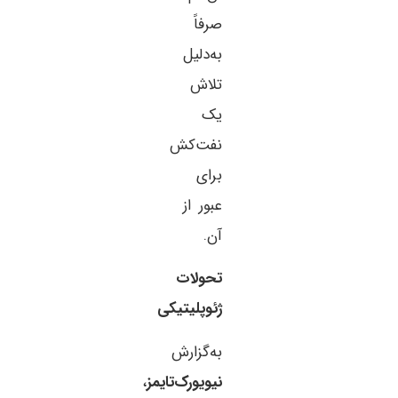
صرفاً
به‌دلیل
تلاش
یک
نفت‌کش
برای
عبور از
آن.
تحولات
ژئوپلیتیکی
به‌گزارش
نیویورک‌تایمز
،