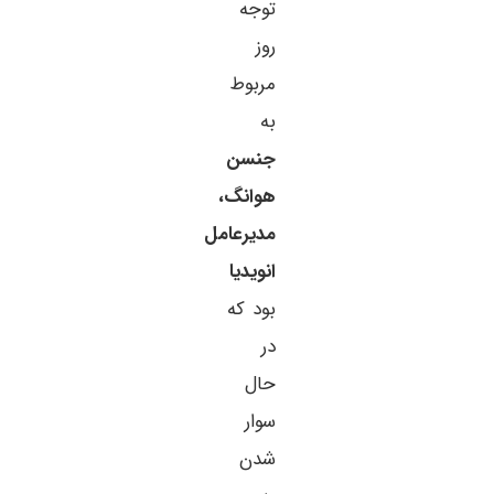
توجه
روز
مربوط
به
جنسن
هوانگ،
مدیرعامل
انویدیا
بود که
در
حال
سوار
شدن