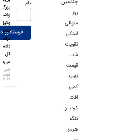
چندمین
نام
بزرگ
روز
واشنگتن؛
متوالی
وکیل
سابق
اندکی
ترامپ
تقویت
دادستان
کل آمریکا
شد،
می‌شود!
قیمت
کامران
گودرزی
نفت
۱۷-۰۵-۱۴۰۵
کمی
افت
کرد، و
تنگه
هرمز
—