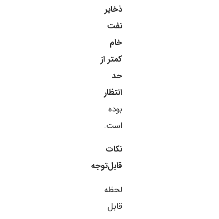
ذخایر
نفت
خام
کمتر از
حد
انتظار
بوده
است.
نکات
قابل‌توجه
لحظه
قابل