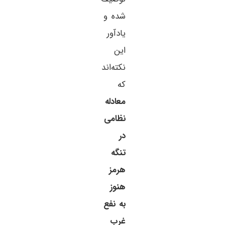
شده و
یادآور
این
نکته‌اند
که
معادله
نظامی
در
تنگه
هرمز
هنوز
به نفع
غرب