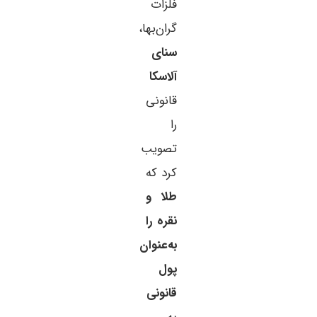
فلزات
گران‌بها،
سنای
آلاسکا
قانونی
را
تصویب
کرد که
طلا و
نقره را
به‌عنوان
پول
قانونی