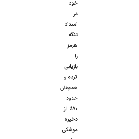
خود
در
امتداد
تنگه
هرمز
را
بازیابی
کرده
و
همچنان
حدود
۷۰٪ از
ذخیره
موشکی