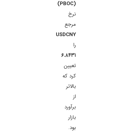
(PBOC)
نرخ
مرجع
USDCNY
را
۶.۸۴۳۱
تعیین
کرد که
بالاتر
از
برآورد
بازار
بود.