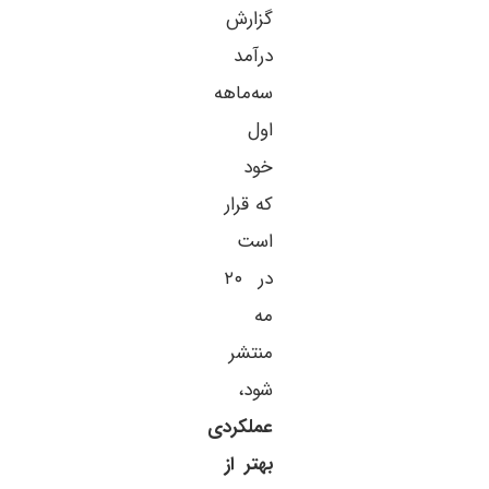
گزارش
درآمد
سه‌ماهه
اول
خود
که قرار
است
در ۲۰
مه
منتشر
شود،
عملکردی
بهتر از