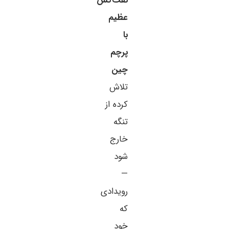
نفت‌کش
عظیم
با
پرچم
چین
تلاش
کرده از
تنگه
خارج
شود
—
رویدادی
که
خود