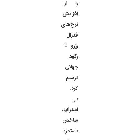
را از
افزایش
نرخ‌های
فدرال
رزرو تا
رکود
جهانی
ترسیم
کرد.
در
استرالیا،
شاخص
دستمزد