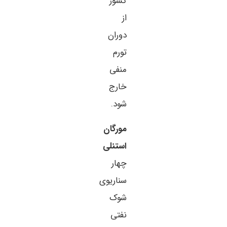
کشور
از
دوران
تورم
منفی
خارج
شود.
مورگان
استنلی
چهار
سناریوی
شوک
نفتی