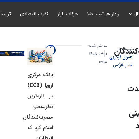
ال
رادار هوشمند طلا
حرکات بازار
تقویم اقتصادی
ترمینا
منتشر شده:
نندگان
نویسنده:
۱۱-۰۳-۱۴۰۵
کامران گودرزی
۱۱:۴۵
اخبار فارکس
بانک مرکزی
اروپا (ECB)
مدت
در تازه‌ترین
نظرسنجی
نی
مصرف‌کنندگان
د
اعلام کرد که
انتظارات