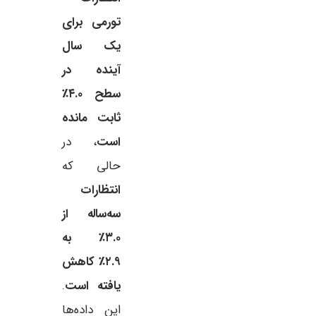
تورمی برای
یک سال
آینده در
سطح ۴.۰٪
ثابت مانده
است
، در
حالی که
انتظارات
سه‌ساله از
۳.۰٪ به
۲.۹٪ کاهش
یافته است
.
این داده‌ها