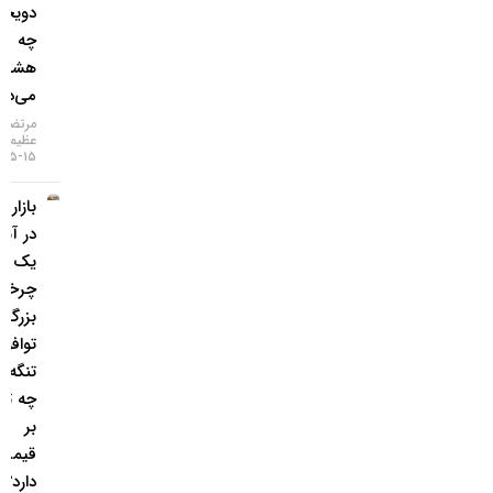
دویچه‌بانک
چه
هشداری
می‌دهد؟
مرتضی
عظیمی
۱۵-۰۵-۱۴۰۵
بازار طلا
در آستانه
یک
چرخش
بزرگ؛
توافق
تنگه هرمز
چه تاثیری
بر
قیمت‌ها
دارد؟