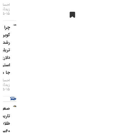
احسان
زیدآبادی
۱۵-۰۵-۱۴۰۵
چرا بیت
کوین از
رشد ۲
تریلیون
دلاری وال
استریت
جا ماند؟
احسان
زیدآبادی
۱۵-۰۵-۱۴۰۵
طلا
صعود
تاریخی
طلا؛ گزارش
۶۰سالهٔ