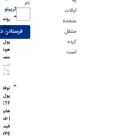
به
نام
کریپتو
ایالات
رونمایی
متحده
متامسک
منتقل
از کیف
کرده
پول
هوش
است.
مصنوعی
احسان
زیدآبادی
۱۵-۰۵-۱۴۰۵
توقف ورود
پول به
ETFهای
هایپرلیکوئید
| افت
قیمت
HYPE