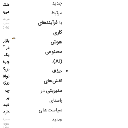
جدید
هشداری
می‌دهد؟
مرتبط
مرتضی
با
فرآیندهای
عظیمی
۱۵-۰۵-۱۴۰۵
کاری
بازار طلا
هوش
در آستانه
مصنوعی
یک
.
(AI)
چرخش
بزرگ؛
حذف
توافق
نقش‌های
تنگه هرمز
مدیریتی
در
چه تاثیری
بر
راستای
قیمت‌ها
سیاست‌های
دارد؟
جدید
حمید
سودمند
۱۵-۰۵-۱۴۰۵