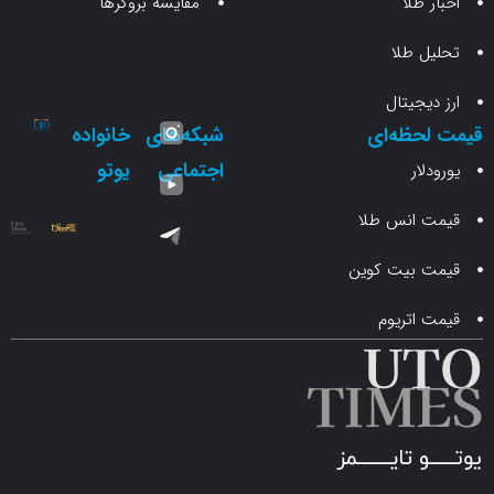
طلا
مقایسه بروکرها
 طلا
جیتال
حظه‌ای
شبکه‌های
خانواده
اجتماعی
یوتو
ار
انس طلا
 بیت کوین
اتریوم