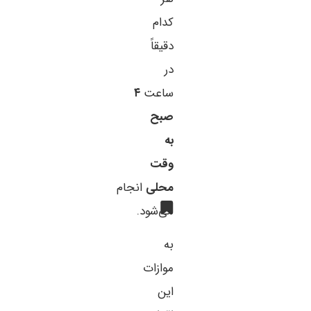
کدام
دقیقاً
در
ساعت
۴
صبح
به
وقت
محلی
انجام
می‌شود.
به
موازات
این