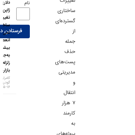
تغییرات
دلاری
نام
ژاپن
ساختاری
تغییر
گسترده‌ای
ساختار
از
نمی‌دهد؛
انعطاف
جمله
بیشتر
حذف
به‌جای
پست‌های
زلزله در
بازارها!
مدیریتی
کامران
و
گودرزی
۱۶-۰۵-۱۴۰۵
انتقال
۷ هزار
کارمند
به
پروژه‌های