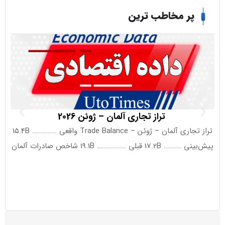
ر مخاطب ترین
تراز تجاری آلمان – ژوئن 2026
سیگنال سنگی
تراز تجاری آلمان – ژوئن – Trade Balance واقعی ……………. 15.4B
بلی ………………. 19.1B شاخص صادرات آلمان
انبار‌های ه