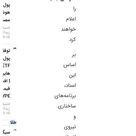
پول
را
هوش
اعلام
مصنوعی
احسان
خواهند
زیدآبادی
۱۵-۰۵-۱۴۰۵
کرد.
توقف ورود
بر
پول به
اساس
ETFهای
هایپرلیکوئید
این
| افت
اسناد،
قیمت
برنامه‌های
HYPE
احسان
ساختاری
زیدآبادی
۱۵-۰۵-۱۴۰۵
و
طلا
نیروی
سیگنال