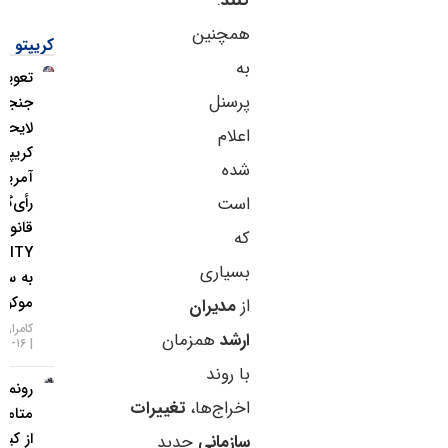
کنند
.
همچنین
کریپتو
به
تعویق در
پرسنل
جنجالی‌ترین
لایحه
اعلام
کریپتویی
شده
آمریکا؛
رأی‌گیری
است
قانون
که
CLARITY
بسیاری
به سپتامبر
موکول شد!
از
مدیران
کامران گودرزی
ارشد
همزمان
۱۶-۰۵-۱۴۰۵
با روند
رونمایی
اخراج‌ها،
تغییرات
متامسک
از کیف
سازمانی
جدید