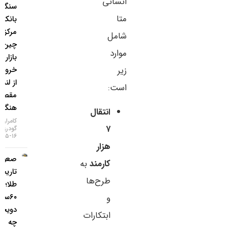
انسانی
سنگین
متا
بانک
مرکزی
شامل
چین به
موارد
بازار طلا /
زیر
خروج طلا
از لندن به
است:
مقصد
هنگ‌کنگ
انتقال
کامران
۷
گودرزی
۱۶-۰۵-۱۴۰۵
هزار
صعود
کارمند
به
تاریخی
طرح‌ها
طلا؛ گزارش
۶۰سالهٔ
و
دویچه‌بانک
ابتکارات
چه