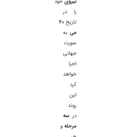
نیروی
خود
را در
تاریخ
۲۰
می
به
صورت
جهانی
اجرا
خواهد
کرد.
این
روند
در
سه
مرحله
و
هر