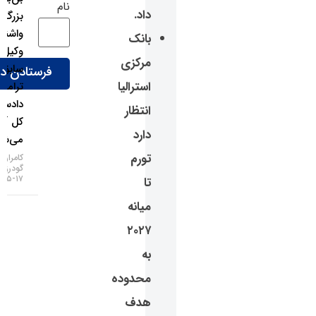
نام
داد.
بزرگ
واشنگتن؛
بانک
وکیل
مرکزی
سابق
استرالیا
ترامپ
دادستان
انتظار
کل آمریکا
دارد
می‌شود!
تورم
کامران
گودرزی
۱۷-۰۵-۱۴۰۵
تا
میانه
۲۰۲۷
به
محدوده
هدف