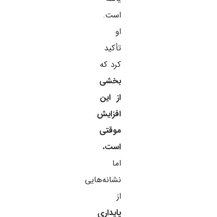
است.
او
تأکید
کرد که
بخشی
از این
افزایش
موقتی
است
،
اما
نشانه‌هایی
از
پایداری