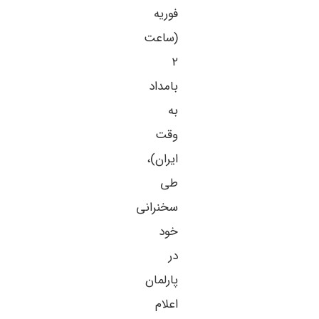
فوریه
(ساعت
۲
بامداد
به
وقت
ایران)،
طی
سخنرانی
خود
در
پارلمان
اعلام