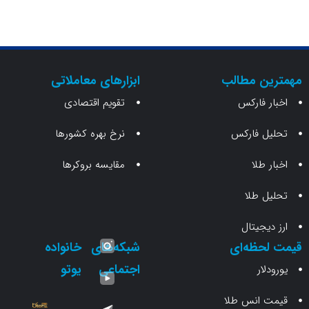
ن مطالب
ابزارهای معاملاتی
 فارکس
تقویم اقتصادی
 فارکس
نرخ بهره کشورها
طلا
مقایسه بروکرها
 طلا
جیتال
حظه‌ای
شبکه‌های
خانواده
اجتماعی
یوتو
ار
انس طلا