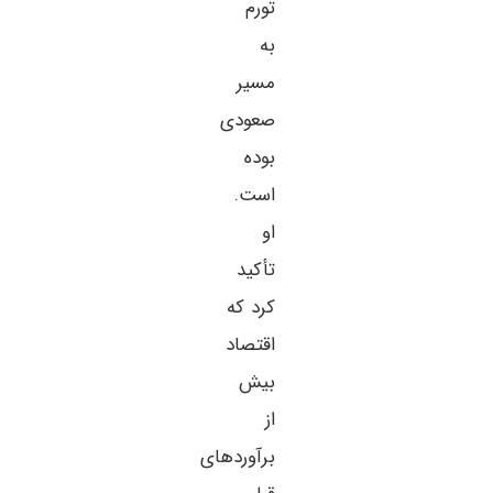
تورم
به
مسیر
صعودی
بوده
است.
او
تأکید
کرد که
اقتصاد
بیش
از
برآوردهای