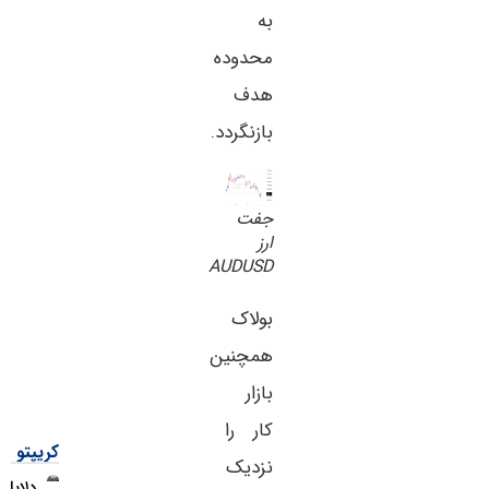
به
محدوده
هدف
بازنگردد.
جفت
ارز
AUDUSD
بولاک
همچنین
بازار
کار را
کریپتو
نزدیک
دلایل