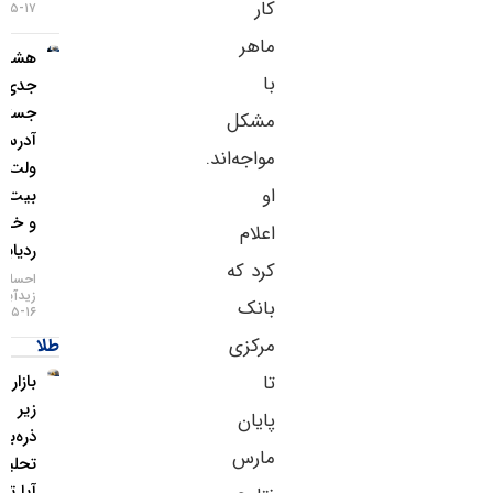
کار
۱۷-۰۵-۱۴۰۵
ماهر
هشدار
با
جدی؛
جستجوی
مشکل
آدرس
مواجه‌اند.
ولت
او
بیت‌کوین
و خطر
اعلام
ردیابی IP
کرد که
احسان
زیدآبادی
بانک
۱۶-۰۵-۱۴۰۵
مرکزی
طلا
تا
بازار طلا
زیر
پایان
ذره‌بین
مارس
تحلیلگران؛
آیا تورم