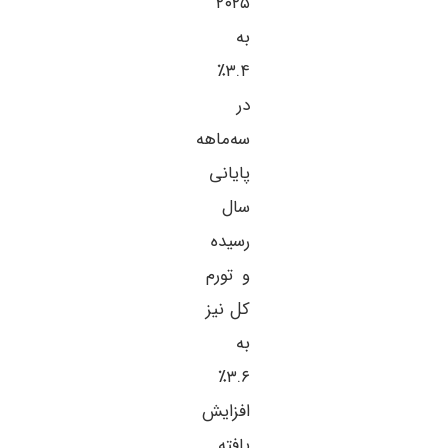
۲۰۲۵
به
۳.۴٪
در
سه‌ماهه
پایانی
سال
رسیده
و تورم
کل نیز
به
۳.۶٪
افزایش
یافته