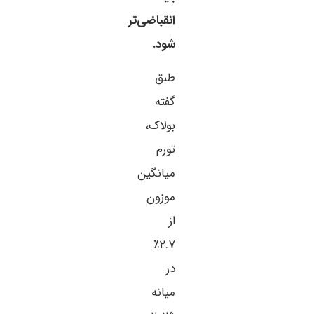
انقباضی‌تر
شود.
طبق
گفته
بولاک،
تورم
میانگین
موزون
از
۲.۷٪
در
میانه