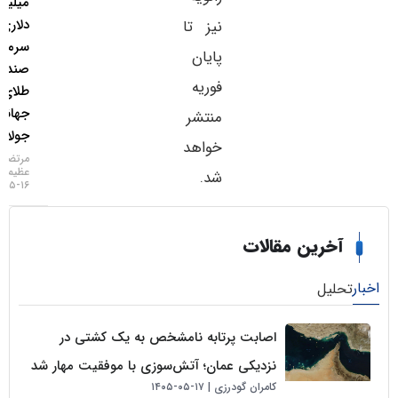
میلیارد
دلاری
نیز تا
سرمایه به
پایان
صندوق‌های
فوریه
طلای
جهانی در
منتشر
جولای
خواهد
مرتضی
عظیمی
شد.
۱۶-۰۵-۱۴۰۵
خرین مقالات
لیل
اصابت پرتابه نامشخص به یک کشتی در
نزدیکی عمان؛ آتش‌سوزی با موفقیت مهار شد
کامران گودرزی
۱۷-۰۵-۱۴۰۵