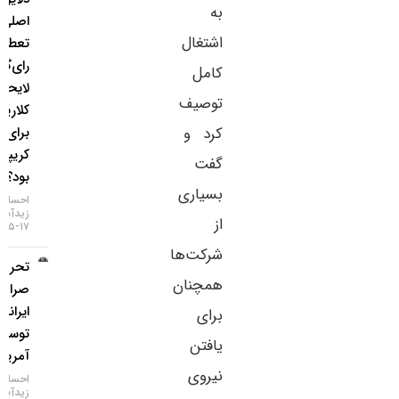
به
اصلی
اشتغال
تعطیلی
رای‌گیری
کامل
لایحه
توصیف
کلاریتی
کرد و
برای بازار
کریپتو چه
گفت
بود؟
بسیاری
احسان
زیدآبادی
از
۱۷-۰۵-۱۴۰۵
شرکت‌ها
تحریم دو
همچنان
صرافی
ایرانی
برای
توسط
یافتن
آمریکا
نیروی
احسان
زیدآبادی