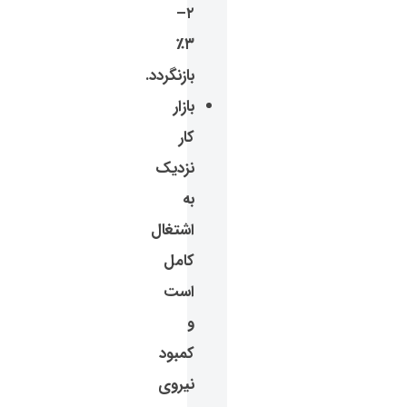
۲–
۳٪
بازنگردد.
بازار
کار
نزدیک
به
اشتغال
کامل
است
و
کمبود
نیروی