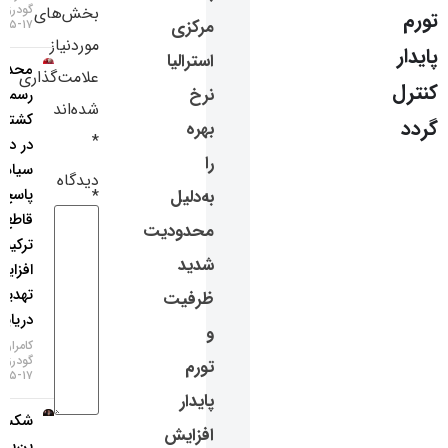
گودرزی
بخش‌های
سایر لینک‌ها
مرکزی
۱۷-۰۵-۱۴۰۵
موردنیاز
استرالیا
محدودیت
پنل کاربری
علامت‌گذاری
نرخ
رسمی
شده‌اند
کشتی‌رانی
بهره
*
در دریای
را
سیاه؛
دیدگاه
پاسخ
*
به‌دلیل
قاطع
محدودیت
ترکیه به
شدید
افزایش
تهدیدات
ظرفیت
دریایی!
و
کامران
گودرزی
تورم
۱۷-۰۵-۱۴۰۵
پایدار
شکست
افزایش
بن‌بست