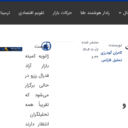
ال
رادار هوشمند طلا
حرکات بازار
تقویم اقتصادی
ترمینا
منتشر شده:
نویسنده:
نشست
۰۷-۱۱-۱۴۰۴
کامران گودرزی
ژانویه کمیته
۸:۳۲
تحلیل فارکس
بازار آزاد
فدرال رزرو در
حالی برگزار
می‌شود که
و
تقریباً همه
تحلیلگران
انتظار دارند