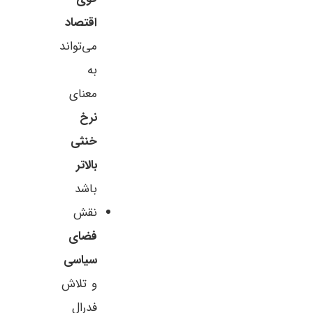
اقتصاد
می‌تواند
به
معنای
نرخ
خنثی
بالاتر
باشد
نقش
فضای
سیاسی
و تلاش
فدرال