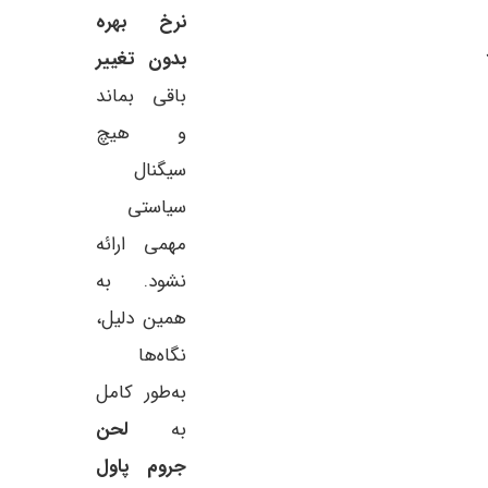
نرخ بهره
بدون تغییر
باقی بماند
و هیچ
سیگنال
سیاستی
مهمی ارائه
نشود. به
همین دلیل،
نگاه‌ها
به‌طور کامل
به
لحن
جروم پاول