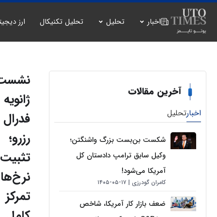
اخبار
تحلیل
تحلیل تکنیکال
ارز دیجیت
نشست
آخرین مقالات
ژانویه
اخبار
تحلیل
فدرال
رزرو؛
شکست بن‌بست بزرگ واشنگتن؛
تثبیت
وکیل سابق ترامپ دادستان کل
آمریکا می‌شود!
نرخ‌ها 
کامران گودرزی
۱۷-۰۵-۱۴۰۵
تمرکز
ضعف بازار کار آمریکا، شاخص
کامل