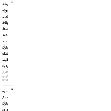
رشد ۴
روزه طلا و
ثبت
بالاترین
سطح ۷
هفته‌ای؛
امید به
بازگشایی
تنگه هرمز
قیمت‌ها
را بالا برد!
کامران
گودرزی
۱۵-۰۵-۱۴۰۵
سرمایه‌گذاران
چینی به طلا
بازگشتند؛
ورود ۱.۲