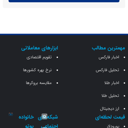
ن مطالب
ابزارهای معاملاتی
 فارکس
تقویم اقتصادی
 فارکس
نرخ بهره کشورها
طلا
مقایسه بروکرها
 طلا
جیتال
حظه‌ای
شبکه‌های
خانواده
اجتماعی
یوتو
ار