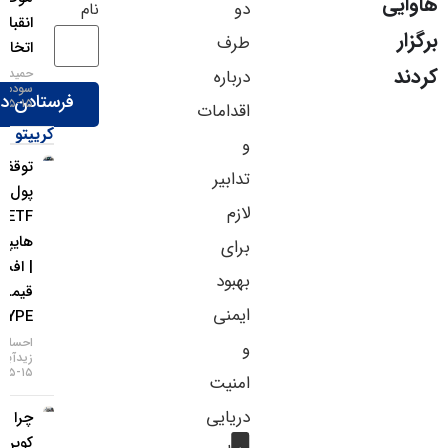
دو
نام
انقباضی‌تر
طرف
اتخاذ کند
حمید
درباره
سودمند
۱۵-۰۵-۱۴۰۵
اقدامات
کریپتو
و
توقف ورود
تدابیر
پول به
لازم
ETFهای
هایپرلیکوئید
برای
| افت
بهبود
قیمت
ایمنی
HYPE
احسان
و
زیدآبادی
۱۵-۰۵-۱۴۰۵
امنیت
دریایی
چرا بیت
کوین از