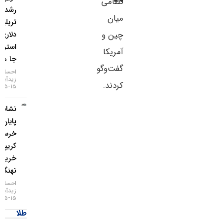
نظامی
رشد ۲
میان
تریلیون
دلاری وال
چین و
استریت
آمریکا
جا ماند؟
گفت‌وگو
احسان
زیدآبادی
کردند.
۱۵-۰۵-۱۴۰۵
نشانه‌های
پایان بازار
خرسی
کریپتو با
خرید
نهنگ‌ها
احسان
زیدآبادی
۱۵-۰۵-۱۴۰۵
طلا