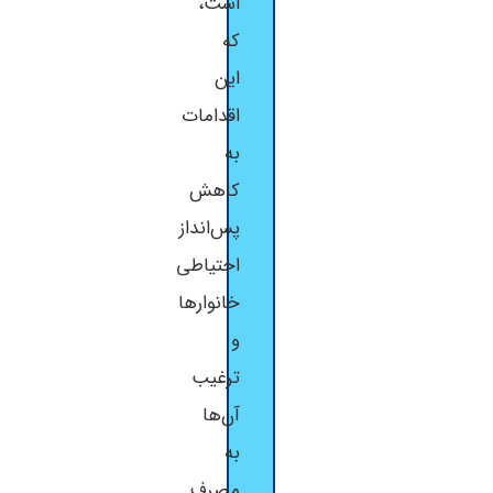
است،
که
این
اقدامات
به
کاهش
پس‌انداز
احتیاطی
خانوارها
و
ترغیب
آن‌ها
به
مصرف