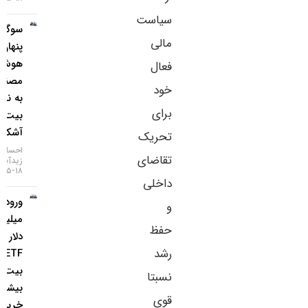
سیاست
سوگیری
مالی
پنهان
هوش
فعال
مصنوعی
خود
به نفع
برای
بیت‌کوین
آشکار شد
تحریک
احسان
تقاضای
زیدآبادی
۱۸-۰۵-۱۴۰۵
داخلی
ورود ۸۵۳
و
میلیون
حفظ
دلار به
رشد
ETF
بیت‌کوین؛
نسبتا
بیشترین
قوی
خرید