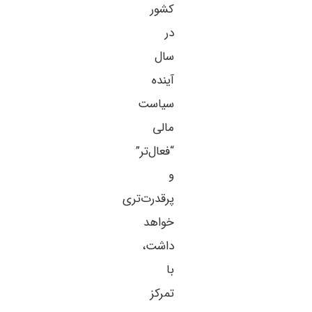
کشور
در
سال
آینده
سیاست
مالی
“فعال‌تر”
و
پرقدرت‌تری
خواهد
داشت،
با
تمرکز