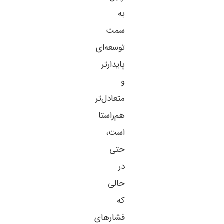
به
سمت
توسعه‌ای
پایدارتر
و
متعادل‌تر
هم‌راستا
است،
حتی
در
حالی
که
فشارهای