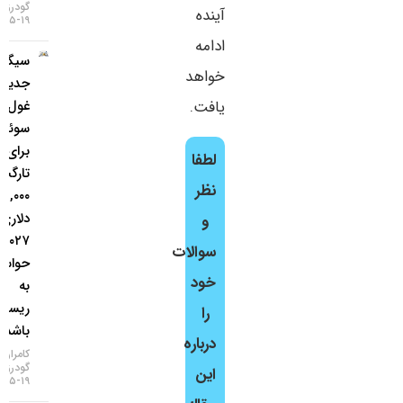
گودرزی
آینده
۱۹-۰۵-۱۴۰۵
ادامه
سیگنال
خواهد
جدید
غول
یافت.
سوئیسی
برای طلا؛
لطفا
تارگت
نظر
۵,۰۰۰
دلاری تا
و
۲۰۲۷، اما
سوالات
حواستان
خود
به
ریسک‌ها
را
باشد!
درباره
کامران
گودرزی
این
۱۹-۰۵-۱۴۰۵