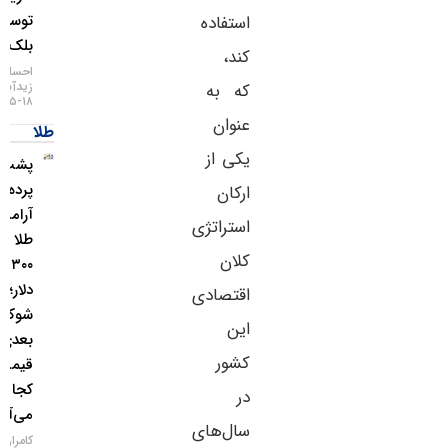
توسط
استفاده
بلک‌راک
کند،
احسان
زیدآبادی
که به
۱۸-۰۵-۱۴۰۵
عنوان
طلا
یکی از
پشت
پرده
ارکان
آرامش
استراتژی
طلا بالای
کلان
۴,۳۰۰
دلار؛
اقتصادی
شوک
این
بعدی
کشور
قیمت از
کجا
در
می‌آید؟
سال‌های
کامران