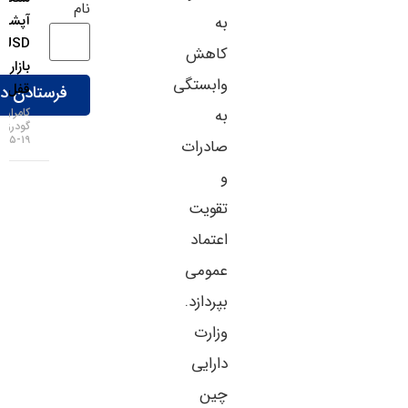
نام
آپشن‌های
به
EURUSD
کاهش
بازار را
وابستگی
قفل کرد!
کامران
به
گودرزی
۱۹-۰۵-۱۴۰۵
صادرات
و
تقویت
اعتماد
عمومی
بپردازد.
وزارت
دارایی
چین