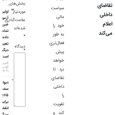
بخش‌های
سایر لینک‌ها
سیاست
موردنیاز
اولین
مالی
آزمون به
پنل کاربری
علامت‌گذاری
ضرر دلار
خود را
شده‌اند
تمام شد؛ ۴
به طور
*
داده
فعال‌تری
تعیین‌کننده
دیدگاه
دیگر در راه
*
پیش
است
خواهد
کامران
گودرزی
برد تا
۱۹-۰۵-۱۴۰۵
تقاضای
دیوار
داخلی
سفت
را
۱.۱۵۷۵ در
برابر یورو؛
تقویت
انقضای
کند و
سنگین