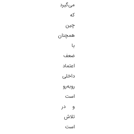
می‌گیرد
که
چین
همچنان
با
ضعف
اعتماد
داخلی
روبه‌رو
است
و در
تلاش
است