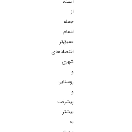
است،
از
جمله
ادغام
عمیق‌تر
اقتصادهای
شهری
و
روستایی
و
پیشرفت
بیشتر
به
سمت