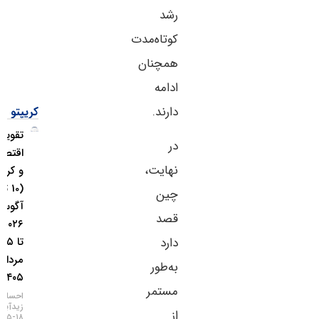
رشد
کوتاه‌مدت
همچنان
ادامه
دارند.
کریپتو
تقویم
در
اقتصادی
نهایت،
و کریپتو
(10 تا ۱۶
چین
آگوست
قصد
۲۰۲۶ / 19
تا ۲۵
دارد
مرداد
به‌طور
۱۴۰۵)
مستمر
احسان
زیدآبادی
از
۱۸-۰۵-۱۴۰۵