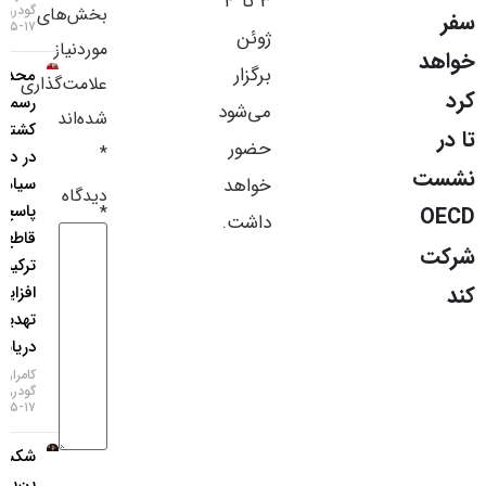
۳ تا ۴
گودرزی
بخش‌های
سایر لینک‌ها
۱۷-۰۵-۱۴۰۵
ژوئن
موردنیاز
برگزار
محدودیت
پنل کاربری
علامت‌گذاری
رسمی
می‌شود
شده‌اند
کشتی‌رانی
حضور
*
در دریای
خواهد
سیاه؛
دیدگاه
پاسخ
*
داشت.
قاطع
ترکیه به
افزایش
تهدیدات
دریایی!
کامران
گودرزی
۱۷-۰۵-۱۴۰۵
شکست
بن‌بست