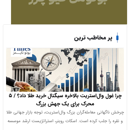
ر مخاطب ترین
چرا غول وال‌استریت بالاخره سیگنال خرید طلا داد؟ / ۵
ورود ۱.۱ میلیارد دلار به ETFهای کریپتو در هفته اخیر
محرک برای یک جهش بزرگ
گهانی معامله‌گران بزرگ وال‌استریت، توجه بازار جهانی طلا
جذب سرما
 را جلب کرده است. اسکات روبنر، استراتژیست ارشد موسسه