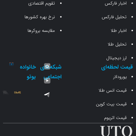
 فارکس
تقویم اقتصادی
 فارکس
نرخ بهره کشورها
طلا
مقایسه بروکرها
 طلا
جیتال
حظه‌ای
شبکه‌های
خانواده
اجتماعی
یوتو
ار
انس طلا
 بیت کوین
اتریوم