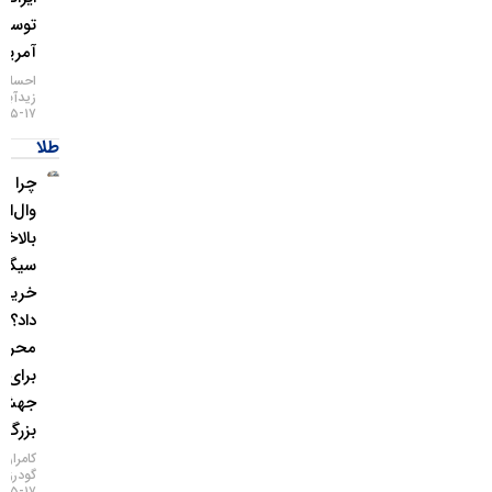
توسط
آمریکا
احسان
زیدآبادی
۱۷-۰۵-۱۴۰۵
طلا
چرا غول
وال‌استریت
بالاخره
سیگنال
خرید طلا
داد؟ / ۵
محرک
برای یک
جهش
بزرگ
کامران
گودرزی
۱۷-۰۵-۱۴۰۵