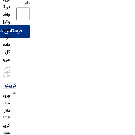
نام
بزرگ
واشنگتن؛
وکیل
سابق
ترامپ
دادستان
کل آمریکا
می‌شود!
کامران
گودرزی
۱۷-۰۵-۱۴۰۵
کریپتو
ورود ۱.۱
میلیارد
دلار به
ETFهای
کریپتو در
هفته اخیر