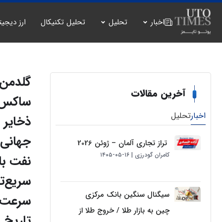
اخبار
تحلیل
تحلیل تکنیکال
ارز دیجیت
گلدمن
آخرین مقالات
ساکس:
اخبار
تحلیل
ذخایر
جهانی
تراز تجاری آلمان – ژوئن 2026
کامران گودرزی
۱۶-۰۵-۱۴۰۵
نفت با
سریع‌ت
سیگنال سنگین بانک مرکزی
سرعت
چین به بازار طلا / خروج طلا از
تاریخ د