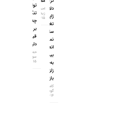
تریلیون
مصنوعی
توافق
دلاری
احسان
تنگه هرمز
زیدآبادی
ژاپن
۱۵-۰۵-۱۴۰۵
چه تاثیری
تغییر
بر
ساختار
قیمت‌ها
نمی‌دهد؛
دارد؟
انعطاف
حمید
بیشتر
سودمند
۱۵-۰۵-۱۴۰۵
به‌جای
زلزله در
بازارها!
کامران
گودرزی
۱۶-۰۵-۱۴۰۵