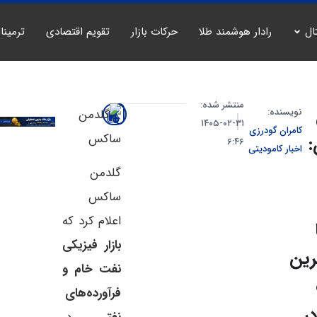
ال
رادار هوشمند طلا
حرکات بازار
تقویم اقتصادی
ترمینا
منتشر شده:
نویسنده:
۳۱-۰۲-۱۴۰۵
کامران گودرزی
۶:۴۶
اخبار کامودیتی
گلدمن
ساکس
اعلام کرد که
بازار فیزیکی
رین
نفت خام و
فرآورده‌های
ر