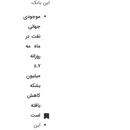
این بانک:
موجودی
جهانی
نفت در
ماه مه
روزانه
۸.۷
میلیون
بشکه
کاهش
یافته
است
.
این