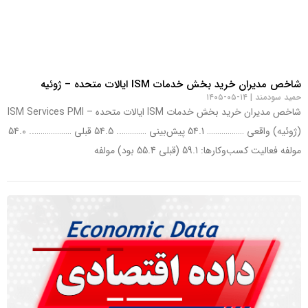
شاخص مدیران خرید بخش خدمات ISM ایالات متحده – ژوئیه
حمید سودمند
۱۴-۰۵-۱۴۰۵
شاخص مدیران خرید بخش خدمات ISM ایالات متحده – ISM Services PMI
(ژوئیه) واقعی ……………… 54.1 پیش‌بینی ………….. 54.5 قبلی ……………….. 54.0
مولفه فعالیت کسب‌وکارها: 59.1 (قبلی 55.4 بود) مولفه