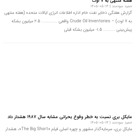
هفته منتهی به 7 اوت
حمید سودمند
۱۴-۰۵-۱۴۰۵
گزارش هفتگی ذخایر نفت خام اداره اطلاعات انرژی ایالات متحده (هفته منتهی
به 7 اوت) – Crude Oil Inventories واقعی …………….. 2.5 میلیون بشکه
پیش‌بینی …………. 1.5- میلیون بشکه قبلی
مایکل بری نسبت به خطر وقوع بحرانی مشابه سال ۱۹۸۷ هشدار داد
حمید سودمند
۱۴-۰۵-۱۴۰۵
مایکل بری، سرمایه‌گذار مشهور و چهره اصلی فیلم «The Big Short»، هشدار