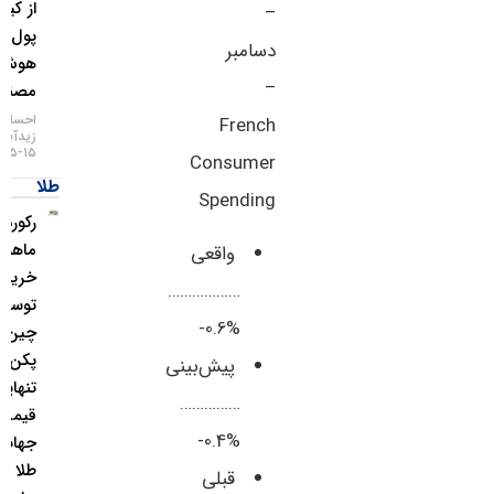
از کیف
–
پول
دسامبر
هوش
–
مصنوعی
احسان
French
زیدآبادی
۱۵-۰۵-۱۴۰۵
Consumer
طلا
Spending
رکورد ۲۱
ماهه
واقعی
خرید طلا
………………
توسط
%0.6-
چین؛
پکن به
پیش‌بینی
تنهایی
……………
قیمت
%0.4-
جهانی
طلا را
قبلی