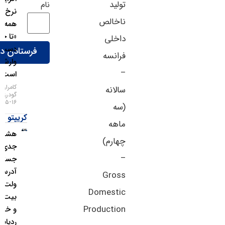
تولید
نام
نرخ بهره:
ناخالص
همه چیز
«تا حدی»
داخلی
دست
فرانسه
وارش
–
است!
کامران
سالانه
گودرزی
۱۶-۰۵-۱۴۰۵
(سه
کریپتو
ماهه
هشدار
چهارم)
جدی؛
–
جستجوی
آدرس
Gross
ولت
Domestic
بیت‌کوین
Production
و خطر
ردیابی IP