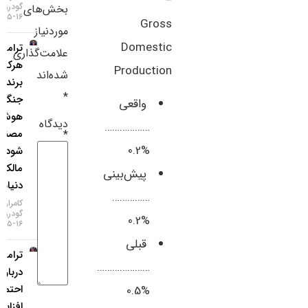
–
گودرزی
بخش‌های
سایر لینک‌ها
۱۶-۰۵-۱۴۰۵
Gross
موردنیاز
Domestic
ترامپ:
پنل کاربری
علامت‌گذاری
هرکس
Production
شده‌اند
برنده
*
جنگ
واقعی
هوش
دیدگاه
………………
مصنوعی
*
%0.2
شود،
مالک
پیش‌بینی
دنیاست!
……………
کامران
گودرزی
%0.2
۱۶-۰۵-۱۴۰۵
قبلی
ترامپ
…………………
درباره
احتمال
%0.5
افزایش