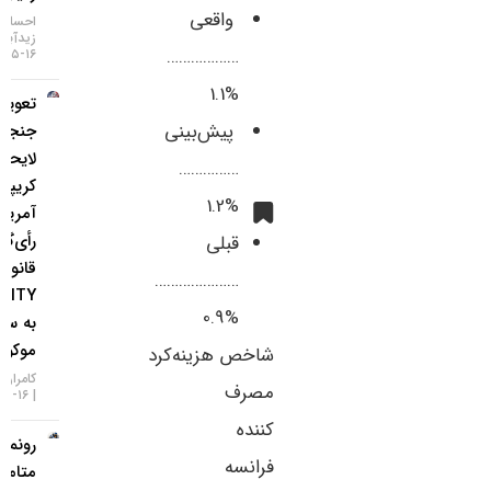
واقعی
احسان
زیدآبادی
………………
۱۶-۰۵-۱۴۰۵
%1.1
تعویق در
پیش‌بینی
جنجالی‌ترین
لایحه
……………
کریپتویی
%1.2
آمریکا؛
رأی‌گیری
قبلی
قانون
…………………
CLARITY
%0.9
به سپتامبر
موکول شد!
شاخص هزینه‌کرد
کامران گودرزی
مصرف
۱۶-۰۵-۱۴۰۵
کننده
رونمایی
فرانسه
متامسک