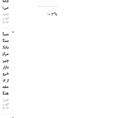
جابه‌جا
…………………
می‌کند؟
%0.3-
کامران
گودرزی
۱۶-۰۵-۱۴۰۵
سیگنال
سنگین
بانک
مرکزی
چین به
بازار طلا /
خروج طلا
از لندن به
مقصد
هنگ‌کنگ
کامران
گودرزی
۱۶-۰۵-۱۴۰۵