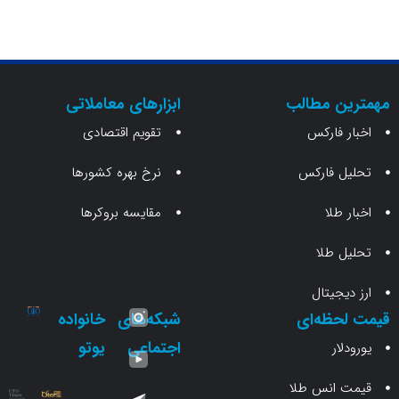
ن مطالب
ابزارهای معاملاتی
 فارکس
تقویم اقتصادی
 فارکس
نرخ بهره کشورها
طلا
مقایسه بروکرها
 طلا
جیتال
حظه‌ای
شبکه‌های
خانواده
اجتماعی
یوتو
ار
انس طلا