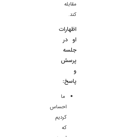
مقابله
کند.
اظهارات
او در
جلسه
پرسش
و
پاسخ:
ما
احساس
کردیم
که