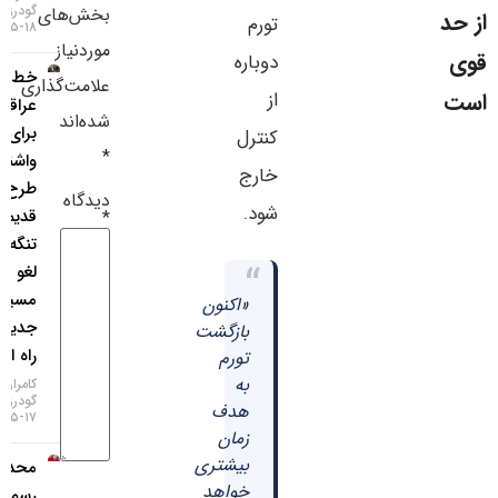
گودرزی
بخش‌های
سایر لینک‌ها
تورم
۱۸-۰۵-۱۴۰۵
موردنیاز
دوباره
خط‌ونشان
پنل کاربری
علامت‌گذاری
از
عراقچی
شده‌اند
برای
کنترل
*
واشنگتن؛
خارج
طرح
دیدگاه
شود.
قدیمی
*
تنگه هرمز
“
لغو شد،
مسیر
«اکنون
جدید در
بازگشت
راه است!
تورم
به
کامران
گودرزی
هدف
۱۷-۰۵-۱۴۰۵
زمان
بیشتری
محدودیت
خواهد
رسمی