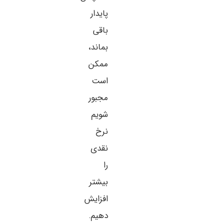
پایدار
باقی
بماند،
ممکن
است
مجبور
شویم
نرخ
نقدی
را
بیشتر
افزایش
دهیم.