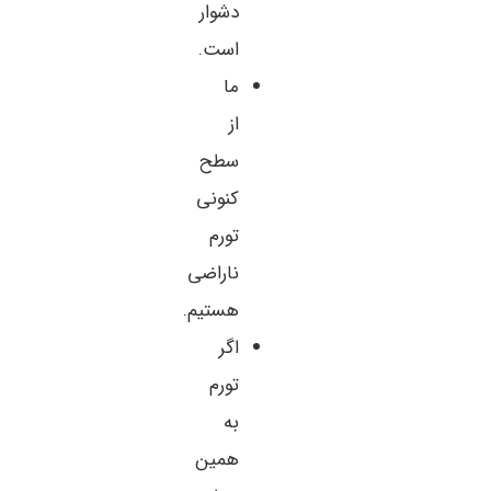
دشوار
است.
ما
از
سطح
کنونی
تورم
ناراضی
هستیم.
اگر
تورم
به
همین