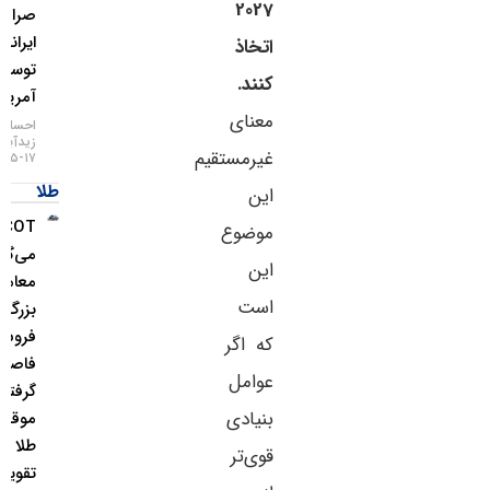
2027
صرافی
ایرانی
اتخاذ
توسط
کنند.
آمریکا
معنای
احسان
زیدآبادی
غیرمستقیم
۱۷-۰۵-۱۴۰۵
طلا
این
COT چه
موضوع
می‌گوید؟
این
معامله‌گران
است
بزرگ از
فروش ین
که اگر
فاصله
عوامل
گرفتند و
بنیادی
موقعیت
طلا را
قوی‌تر
تقویت