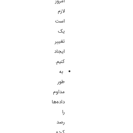
امروز
لازم
است
یک
تغییر
ایجاد
کنیم.
به
طور
مداوم
داده‌ها
را
رصد
کرده