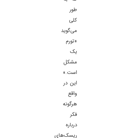
طور
کلی
می‌گوید
«تورم
یک
مشکل
است.»
این در
واقع
هرگونه
فکر
درباره
ریسک‌های