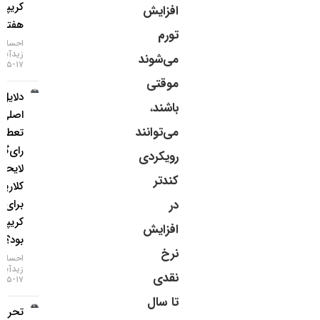
کریپتو در
افزایش
هفته اخیر
تورم
احسان
زیدآبادی
می‌شوند
۱۷-۰۵-۱۴۰۵
موقتی
دلایل
باشند
،
اصلی
می‌توانند
تعطیلی
رای‌گیری
رویکردی
لایحه
کندتر
کلاریتی
برای بازار
در
کریپتو چه
افزایش
بود؟
نرخ
احسان
زیدآبادی
نقدی
۱۷-۰۵-۱۴۰۵
تا سال
تحریم دو