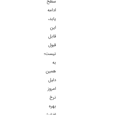
سطح
ادامه
یابد،
این
قابل
قبول
نیست؛
به
همین
دلیل
امروز
نرخ
بهره
افزایش