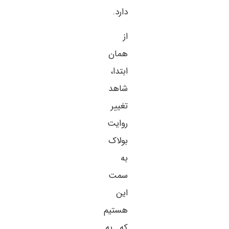
دارد.
از
همان
ابتدا،
شاهد
تغییر
روایت
بولاک
به
سمت
این
هستیم
که به