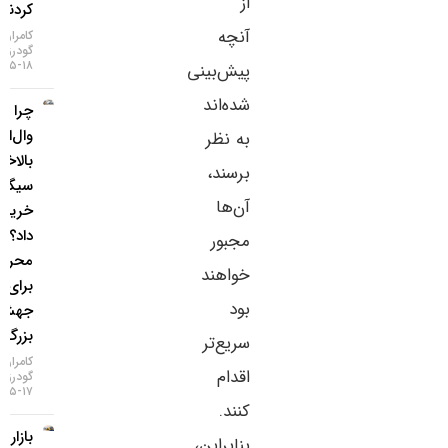
از
کردند
آنچه
کامران
گودرزی
۱۸-۰۵-۱۴۰۵
پیش‌بینی
شده‌اند
چرا غول
وال‌استریت
به نظر
بالاخره
برسند،
سیگنال
آن‌ها
خرید طلا
داد؟ / ۵
مجبور
محرک
خواهند
برای یک
بود
جهش
بزرگ
سریع‌تر
کامران
اقدام
گودرزی
۱۷-۰۵-۱۴۰۵
کنند.
بازار طلا
بنابراین،