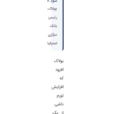
شود.»
بولاک،
رئيس
بانک
مرکزی
استرالیا
بولاک
افزود
که
افزایش
تورم
ناشی
از یک