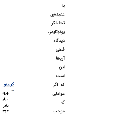
به
عقیده‌ی
تحلیلگر
یوتوتایمز،
دیدگاه
فعلی
آن‌ها
این
است
کریپتو
که اگر
ورود ۱.۱
عواملی
میلیارد
که
دلار به
موجب
ETFهای