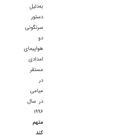
به‌دلیل
دستور
سرنگونی
دو
هواپیمای
امدادی
مستقر
در
میامی
در سال
۱۹۹۶
متهم
کند
.