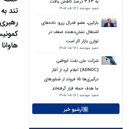
به ۳.۶۳ درصد کاهش یافت
تند به
حمید سودمند
۱۶-۰۵-۱۴۰۵
رهبری
بارکین، عضو فدرال رزرو: داده‌های
کمونی
اشتغال نشان‌دهنده ضعف در
توازن بازار کار است
هاوانا
حمید سودمند
۱۶-۰۵-۱۴۰۵
شرکت ملی نفت ابوظبی
(ADNOC) اعلام کرد از آغاز
درگیری‌ها ۱۵ فروند از شناورهای
ما هدف حمله قرار گرفته‌اند
حمید سودمند
۱۶-۰۵-۱۴۰۵
آرشیو خبر