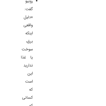
روبیو
گفت:
«دلیل
واقعی
اینکه
برق،
سوخت
یا غذا
ندارید
این
است
که
کسانی
که