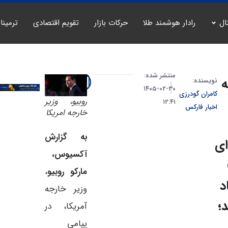
ال
رادار هوشمند طلا
حرکات بازار
تقویم اقتصادی
ترمینا
منتشر شده:
ه
نویسنده:
۳۰-۰۲-۱۴۰۵
کامران گودرزی
روبیو، وزیر
۱۲:۴۱
اخبار فارکس
خارجه امریکا
به گزارش
ای
آکسیوس،
مارکو روبیو
،
د
وزیر خارجه
؛
آمریکا، در
پیامی