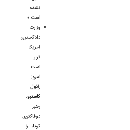
نشده
است.»
وزارت
دادگستری
آمریکا
قرار
است
امروز
رائول
کاسترو
،
رهبر
دوفاکتوی
کوبا، را