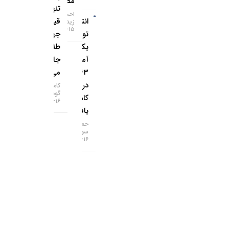
مصنوعی
تنهایی
احسان
انتظارات
قیمت
زیدآبادی
۱۵-۰۵-۱۴۰۵
تورمی
جهانی
یک‌ساله
طلا را
آمریکا به
جابه‌جا
۳.۶۳
می‌کند؟
درصد
کامران
گودرزی
کاهش
۱۶-۰۵-۱۴۰۵
یافت
حمید
سودمند
۱۶-۰۵-۱۴۰۵