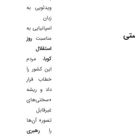
ویدئویی به
زبان
اسپانیایی به
ستی
مناسبت
روز
استقلال
کوبا
، مردم
این کشور را
خطاب قرار
داد و ریشه
«سختی‌های
غیرقابل
تصور» آن‌ها
را
رهبری