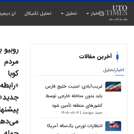
اخبار
تحلیل
تحلیل تکنیکال
ارز دیجیت
روبیو ب
آخرین مقالات
مردم
اخبار
تحلیل
کوبا
«رابطه‌
غریب‌آبادی: امنیت خلیج فارس
جدید»
باید بدون مداخله خارجی توسط
کشورهای منطقه تأمین شود
پیشنها
حمید سودمند
۱۶-۰۵-۱۴۰۵
می‌دهد
انتظارات تورمی یک‌ساله آمریکا
حمله