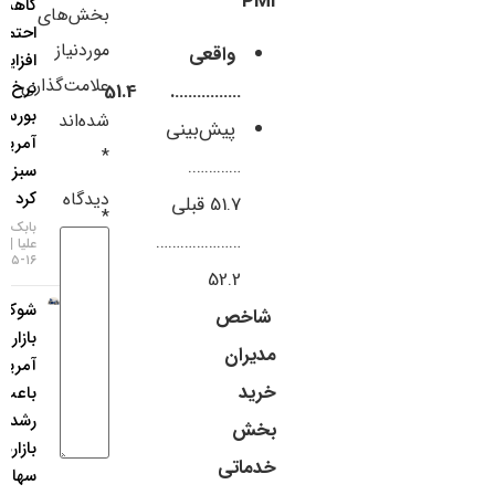
PMI
کاهش
بخش‌های
سایر لینک‌ها
احتمال
موردنیاز
واقعی
افزایش
پنل کاربری
علامت‌گذاری
نرخ بهره،
……………. 51.4
بورس
شده‌اند
پیش‌بینی
آمریکا را
*
………….
سبزپوش
دیدگاه
کرد
51.7 قبلی
*
بابک شیری
…………………
علیا
۱۶-۰۵-۱۴۰۵
52.2
شوک
شاخص
بازار کار
مدیران
آمریکا
خرید
باعث
رشد
بخش
بازارهای
خدماتی
سهام