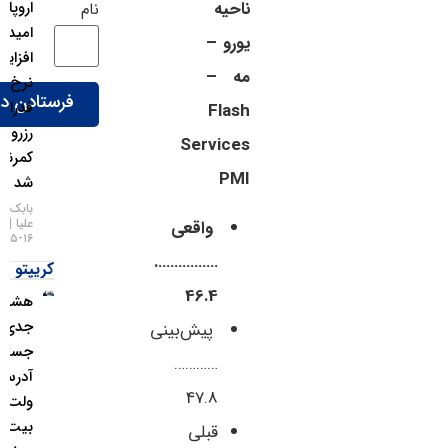
اروپا شد:
ناحیه
نام
امید به
یورو –
افزایش
مه –
نرخ بهره
فدرال
Flash
رزرو
Services
کمرنگ
PMI
شد
بابک شیری
علیا
واقعی
۱۶-۰۵-۱۴۰۵
…………….
کریپتو
46.4
هشدار
جدی؛
پیش‌بینی
جستجوی
…………
آدرس
47.8
ولت
بیت‌کوین
قبلی