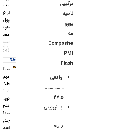
ترکیبی
متامسک
از کیف
ناحیه
پول
یورو –
هوش
مه –
مصنوعی
احسان
Composite
زیدآبادی
۱۵-۰۵-۱۴۰۵
PMI
طلا
Flash
سیگنال
مهم برای
واقعی
طلا رسید؛
…………….
آیا این بار
47.5
نوبت
فتح
پیش‌بینی
سقف‌های
…………
جدید
48.8
است؟