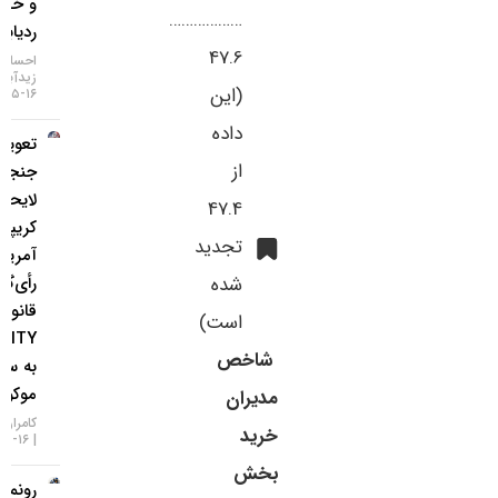
و خطر
………………
ردیابی IP
47.6
احسان
زیدآبادی
(این
۱۶-۰۵-۱۴۰۵
داده
تعویق در
از
جنجالی‌ترین
لایحه
47.4
کریپتویی
تجدید
آمریکا؛
شده
رأی‌گیری
قانون
است)
CLARITY
شاخص
به سپتامبر
موکول شد!
مدیران
کامران گودرزی
خرید
۱۶-۰۵-۱۴۰۵
بخش
رونمایی