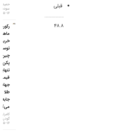
حمید
قبلی
سودمند
۱۶-۰۵-۱۴۰۵
………………
48.8
رکورد ۲۱
ماهه
خرید طلا
توسط
چین؛
پکن به
تنهایی
قیمت
جهانی
طلا را
جابه‌جا
می‌کند؟
کامران
گودرزی
۱۶-۰۵-۱۴۰۵