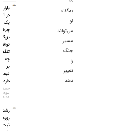
که
بازار طلا
به‌گفته
در آستانه
او
یک
چرخش
می‌تواند
بزرگ؛
مسیر
توافق
جنگ
تنگه هرمز
چه تاثیری
را
بر
تغییر
قیمت‌ها
دهد.
دارد؟
حمید
سودمند
۱۵-۰۵-۱۴۰۵
رشد ۴
روزه طلا و
ثبت