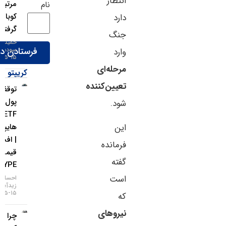
انتظار
مرتبط با
نام
کوبا قرار
دارد
گرفتند
جنگ
حمید
سودمند
وارد
۱۵-۰۵-۱۴۰۵
مرحله‌ای
کریپتو
تعیین‌کننده
توقف ورود
پول به
شود.
ETFهای
هایپرلیکوئید
این
| افت
فرمانده
قیمت
گفته
HYPE
است
احسان
زیدآبادی
۱۵-۰۵-۱۴۰۵
که
نیروهای
چرا بیت