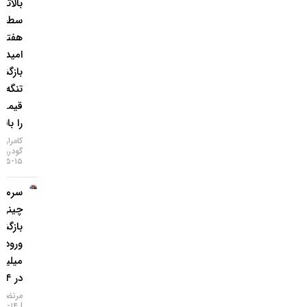
بالاترین
سطح ۷
هفته‌ای؛
امید به
بازگشایی
تنگه هرمز
قیمت‌ها
را بالا برد!
کامران
گودرزی
۱۵-۰۵-۱۴۰۵
سرمایه‌گذاران
چینی به طلا
بازگشتند؛
ورود ۱.۲
میلیارد دلار
در ۱۴ روز
مرتضی عظیمی
۱۴-۰۵-۱۴۰۵