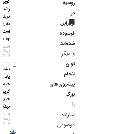
کوین از
روسیه
رشد ۲
در
تریلیون
اوکراین
دلاری وال
استریت
فرسوده
جا ماند؟
شده‌اند
احسان
زیدآبادی
و دیگر
۱۵-۰۵-۱۴۰۵
توان
نشانه‌های
انجام
پایان بازار
پیشروی‌های
خرسی
کریپتو با
بزرگ
خرید
را
نهنگ‌ها
ندارند؛
احسان
زیدآبادی
۱۵-۰۵-۱۴۰۵
موضوعی
طلا